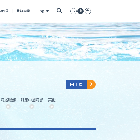
搜
見問答
雙語詞彙
English
小
中
大
尋
回上頁
海巡服務
對應中國海警
其他