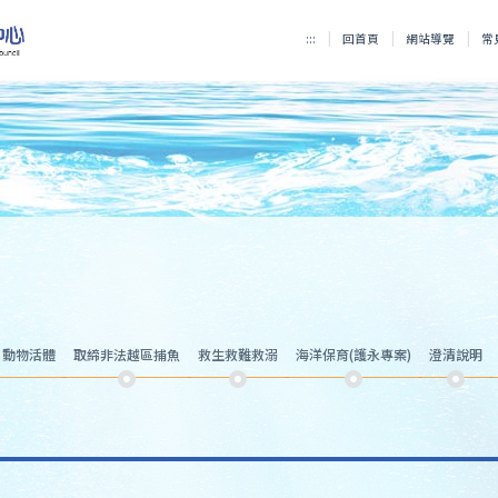
:::
回首頁
網站導覽
常
、動物活體
取締非法越區捕魚
救生救難救溺
海洋保育(護永專案)
澄清說明