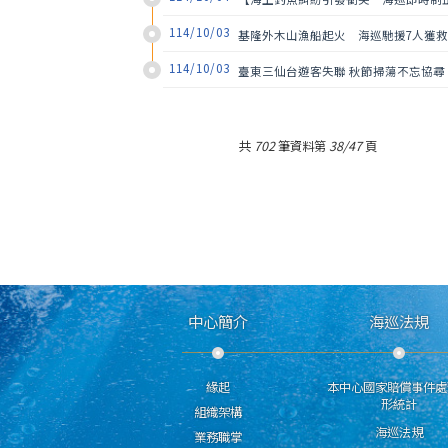
114/10/03
基隆外木山漁船起火　海巡馳援7人獲
114/10/03
臺東三仙台遊客失聯 秋節掃蕩不忘協尋
共
702
筆資料第
38/47
頁
中心簡介
海巡法規
緣起
本中心國家賠償事件處
形統計
組織架構
海巡法規
業務職掌