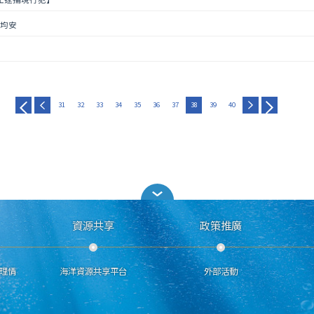
救均安
31
32
33
34
35
36
37
38
39
40
資源共享
政策推廣
理情
海洋資源共享平台
外部活動