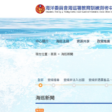
跳
到
主
要
內
容
Skip
to
main
content
中心簡介
海巡法規
資源共享
政策推廣
現在位置：
首頁
>
海巡新聞
:::
全部
查緝槍毒
查緝非法入出國
查緝菸酒農畜品
海巡新聞