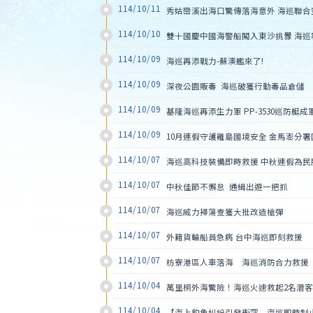
114/10/11
秀姑巒溪出海口驚傳落海意外 海巡聯
114/10/10
雙十國慶中國海警船闖入東沙挑釁 海
114/10/09
海巡再添戰力-蘇澳艦來了!
114/10/09
深夜公園販毒  海巡破獲行動毒品倉儲
114/10/09
基隆海巡再添生力軍 PP-3530巡防艇
114/10/09
10月連假守護離島國境安全 金馬澎分
114/10/07
海巡高科技裝備即時救援 中秋連假為民
114/10/07
中秋佳節不懈怠  通緝出遊一把抓
114/10/07
海巡威力掃蕩查獲大批改造槍彈
114/10/07
外籍貨輪船員急病 台中海巡即刻救援
114/10/07
枋寮港區人車落海　海巡消防合力救援
114/10/04
萬里桐外海驚險！海巡火速救起2名潛客
114/10/04
【海上釣魚糾紛引發衝突　海巡即時制