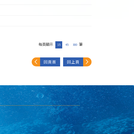
每頁顯示
筆
15
45
300
回頁首
回上頁