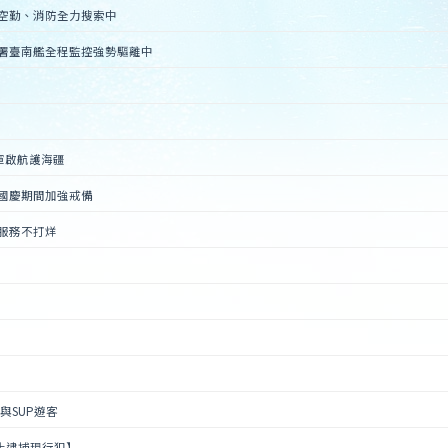
合空勤、消防全力搜索中
巡署臺南艦全程監控強勢驅離中
成軍啟航護海疆
署國慶期間加強戒備
服務不打烊
與SUP遊客
止逮捕現行犯】