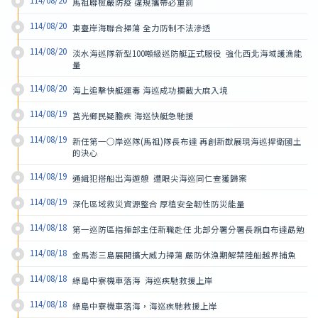
114/08/20
馬祖聯檢嚴防疫 違規攜帶必重罰
114/08/20
東臺岸海聯合掃蕩 全力防制不法滲透
114/08/20
淡水海巡隊新型100噸級巡防艇正式服役  強化西北海域護漁能
量
114/08/20
海上追擊快艇運毒 海巡成功攔截大麻入境
114/08/19
莒光鄉民疑膽疾 海巡快艇急馳援
114/08/19
新任第一○岸巡隊(馬祖)隊長布達 再創新猷展現海巡捍衛國土
的決心
114/08/19
通緝犯搭船出海遊憩  遭眼尖海巡同仁查獲歸案
114/08/19
深化區域救災資源整合 厚植安全韌性防災能量
114/08/18
第一巡防區指揮部主任新職赴任 北部分署分署長親自布達勗勉
114/08/18
金馬澎三島展開擴大威力掃蕩 嚴防休漁期解禁陸船越界捕魚
114/08/18
綠島中寮機車落海  海巡疾馳救援上岸
114/08/18
綠島中寮機車落海，海巡疾馳救援上岸