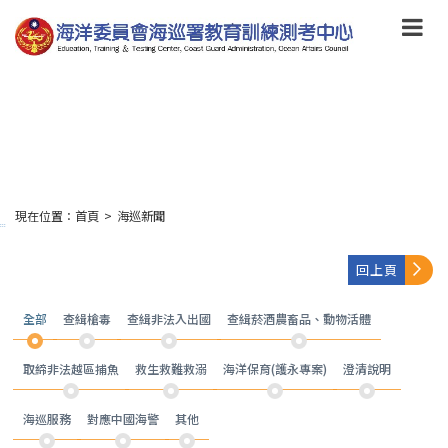
跳
到
主
要
內
容
Skip
to
main
content
現在位置：
首頁
>
海巡新聞
:::
回上頁
全部
查緝槍毒
查緝非法入出國
查緝菸酒農畜品、動物活體
取締非法越區捕魚
救生救難救溺
海洋保育(護永專案)
澄清說明
海巡服務
對應中國海警
其他