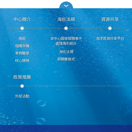
中心簡介
海巡法規
資源共享
緣起
本中心國家賠償事件
海洋資源共享平台
處理情形統計
組織架構
海巡法規
業務職掌
訴願書格式
核心精神
政策推廣
外部活動