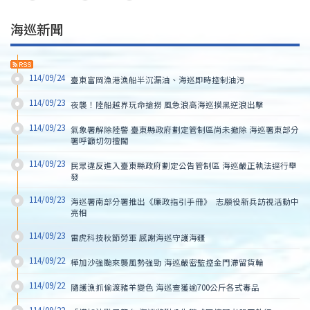
海巡新聞
114/09/24
臺東富岡漁港漁船半沉漏油、海巡即時控制油污
114/09/23
夜襲！陸船越界玩命搶撈 風急浪高海巡摸黑逆浪出擊
114/09/23
氣象署解除陸警 臺東縣政府劃定管制區尚未撤除 海巡署東部分
署呼籲切勿擅闖
114/09/23
民眾違反進入臺東縣政府劃定公告管制區 海巡嚴正執法逕行舉
發
114/09/23
海巡署南部分署推出《廉政指引手冊》  志願役新兵訪視活動中
亮相
114/09/23
雷虎科技秋節勞軍 感謝海巡守護海疆
114/09/22
樺加沙強颱來襲風勢強勁 海巡嚴密監控金門滯留貨輪
114/09/22
隨護漁抓偷渡豬羊變色 海巡查獲逾700公斤各式毒品