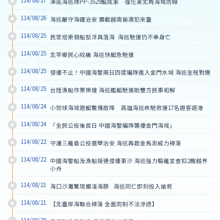
114/08/27
澳底海巡隊PP-3529艇成軍　強化東北角海域防線
114/08/26
海巡嚴守海疆治安 攔截越南偷渡犯來臺
114/08/25
民眾搭乘類船型浮具落海  海巡馳援仍不幸身亡
114/08/25
北竿鄉民心絞痛 海巡快艇急馳援
114/08/25
侵擾不止！中國海警兩日四度編隊進入金門水域 海巡全程對應
114/08/25
台陸漁船作業擦撞 海巡艦艇馳援助雙方民事和解
114/08/24
小琉球海域遊艇驚傳故障　高雄海巡疾馳救援17名遊客返港
114/08/24
「全民公投後首日 中國海警編隊襲擾金門海域」
114/08/22
守護三離島公投選舉治安 海巡再啟金馬澎威力掃蕩
114/08/22
中國海警船及漁船接連侵擾東沙 海巡強力驅離並查扣2艘越界
小舟
114/08/21
海口沙灘驚現擱淺海豚   海巡同仁即刻投入搶救
114/08/21
【北臺岸海聯合掃蕩 全面防制不法滲透】