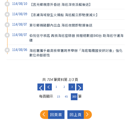
114/08/10
【莒光鄉親意外昏迷 海巡深夜派艇後送】
114/08/09
【澎湖海域發生火燒船 海巡艇立即馳援滅火】
114/08/07
東引鄉親疑顱內出血 海巡夜間即馳援後送
114/08/07
伯悅信守承諾 再捐海巡密錄器 捐贈總數達840台 助海巡守護海
疆
114/08/06
海巡署攜手最高檢察署跨界舉辦「海底電纜國安研討會」強化
數位命脈韌性
共
704
筆資料第
3/3
頁
1
2
3
每頁顯示
筆
15
45
300
回頁首
回上頁