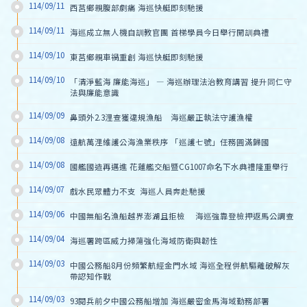
114/09/11
西莒鄉親腹部劇痛 海巡快艇即刻馳援
114/09/11
海巡成立無人機自訓教官團 首梯學員今日舉行開訓典禮
114/09/10
東莒鄉親車禍重創 海巡快艇即刻馳援
114/09/10
「清淨藍海 廉能海巡」 — 海巡辦理法治教育講習 提升同仁守
法與廉能意識
114/09/09
鼻頭外2.3浬查獲違規漁船　海巡嚴正執法守護漁權
114/09/08
遠航萬浬維護公海漁業秩序 「巡護七號」任務圓滿歸國
114/09/08
國艦國造再邁進 花蓮艦交船暨CG1007命名下水典禮隆重舉行
114/09/07
戲水民眾體力不支  海巡人員奔赴馳援
114/09/06
中國無船名漁船越界澎湖且拒檢　 海巡強靠登檢押返馬公調查
114/09/04
海巡署跨區威力掃蕩強化海域防衛與韌性
114/09/03
中國公務船8月份頻繁航經金門水域 海巡全程併航驅離破解灰
帶認知作戰
114/09/03
93閱兵前夕中國公務船增加 海巡嚴密金馬海域勤務部署