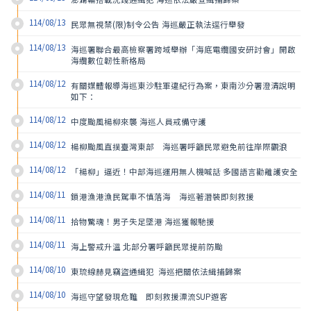
114/08/13
民眾無視禁(限)制令公告 海巡嚴正執法逕行舉發
114/08/13
海巡署聯合最高檢察署跨域舉辦「海底電纜國安研討會」開啟
海纜數位韌性新格局
114/08/12
有關媒體報導海巡東沙駐軍違紀行為案，東南沙分署澄清說明
如下：
114/08/12
中度颱風楊柳來襲 海巡人員戒備守護
114/08/12
楊柳颱風直撲臺灣東部　海巡署呼籲民眾避免前往岸際觀浪
114/08/12
「楊柳」逼近！中部海巡運用無人機喊話 多國語言勸離護安全
114/08/11
鎖港漁港漁民駕車不慎落海　海巡著潛裝即刻救援
114/08/11
拾物驚魂！男子失足墜港 海巡獲報馳援
114/08/11
海上警戒升溫 北部分署呼籲民眾提前防颱
114/08/10
東琉線赫見竊盜通緝犯  海巡把關依法緝捕歸案
114/08/10
海巡守望發現危難　即刻救援漂流SUP遊客