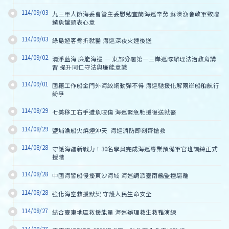
114/09/03
九三軍人節海委會管主委慰勉宜蘭海巡辛勞 蘇澳漁會敬軍致贈
鯖魚罐頭表心意
114/09/03
綠島遊客骨折就醫 海巡深夜火速後送
114/09/02
清淨藍海 廉能海巡 — 東部分署第一三岸巡隊辦理法治教育講
習 提升同仁守法與廉能意識
114/09/01
國籍工作船金門外海絞網動彈不得 海巡馳援化解兩岸船舶航行
紛爭
114/08/29
七美移工右手遭魚咬傷 海巡緊急馳援後送就醫
114/08/29
鹽埔漁船火燒煙沖天  海巡消防即刻齊搶救
114/08/28
守護海疆新戰力！30名學員完成海巡專業預備軍官班訓練正式
授階
114/08/28
中國海警船侵擾東沙海域 海巡調派臺南艦監控驅離
114/08/28
強化海空救援默契 守護人民生命安全
114/08/27
結合臺東地區救援能量 海巡辦理救生救難演練