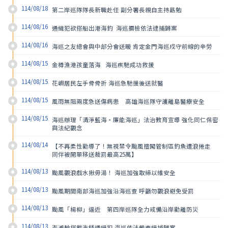
114/08/18
第二岸巡隊隊長新職赴任 副分署長親自主持勗勉
114/08/16
通緝犯欲搭船出港海釣  海巡攔檢依法逮捕歸案
114/08/16
海巡之友總會與中部分會送暖 肯定金門海巡戍守前線的辛勞
114/08/15
金樽漁港孩童落海   海巡疾馳成功救援
114/08/15
花嶼居民左手骨骨折 海巡急馳援後送就醫
114/08/15
風雨無阻兩度急送傷病患　高雄海巡隊守護離島醫療安全
114/08/15
海巡辦理「清淨藍海‧廉能海巡」法治教育宣導 強化同仁保密
與法紀觀念
114/08/14
【不再柔性勸導了！無視禁令颱風擅闖管制區釣魚遭浪捲走　
同伴被開單移送裁罰最高25萬】
114/08/13
颱風觀浪戲水揪毋湯！ 海巡加強取締以維安全
114/08/13
颱風期間南部海巡加強沿海巡查 呼籲勿觀浪避免受罰
114/08/13
颱風「楊柳」逼近　第四岸巡隊全力戒備沿岸勸離防災
114/08/13
澎湖輪搭載洗錢通緝犯 海巡依法嚴查緝捕歸案