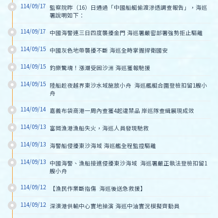
114/09/17
監察院昨（16）日通過「中國船艇偷渡滲透調查報告」，海巡
署說明如下：
114/09/17
中國海警連三日四度襲擾金門 海巡署嚴密部署強勢拒止驅離
114/09/15
中國灰色地帶襲擾不斷 海巡全時掌握捍衛國安
114/09/15
釣樂驚魂！漲潮受困沙洲 海巡獲報馳援
114/09/15
陸船趁夜越界東沙水域施放小舟  海巡艦艇合圍登檢扣留1艘小
舟
114/09/14
嘉義布袋商港一周內查獲4起違禁品 岸巡隊查緝展現成效
114/09/13
富岡漁港漁船失火，海巡人員發現馳救
114/09/13
海警船侵擾東沙海域 海巡艦全程監控驅離
114/09/13
中國海警、漁船接連侵擾東沙海域  海巡署嚴正執法登檢扣留1
艘小舟
114/09/12
【漁民作業斷指傷  海巡後送急救援】
114/09/12
深澳港供輸中心實地操演 海巡中油實況模擬齊動員