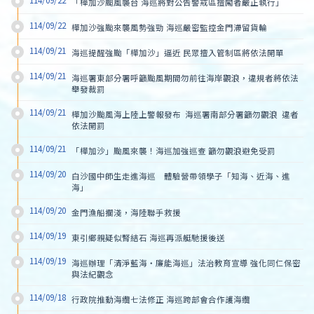
114/09/22
「樺加沙颱風襲台 海巡將對公告警戒區擅闖者嚴正執行」
114/09/22
樺加沙強颱來襲風勢強勁 海巡嚴密監控金門滯留貨輪
114/09/21
海巡提醒強颱「樺加沙」逼近 民眾擅入管制區將依法開單
114/09/21
海巡署東部分署呼籲颱風期間勿前往海岸觀浪，違規者將依法
舉發裁罰
114/09/21
樺加沙颱風海上陸上警報發布  海巡署南部分署籲勿觀浪  違者
依法開罰
114/09/21
「樺加沙」颱風來襲！海巡加強巡查 籲勿觀浪避免受罰
114/09/20
白沙國中師生走進海巡　體驗營帶領學子「知海、近海、進
海」
114/09/20
金門漁船擱淺，海陸聯手救援
114/09/19
東引鄉親疑似腎結石 海巡再派艇馳援後送
114/09/19
海巡辦理「清淨藍海‧廉能海巡」法治教育宣導 強化同仁保密
與法紀觀念
114/09/18
行政院推動海纜七法修正 海巡跨部會合作護海纜