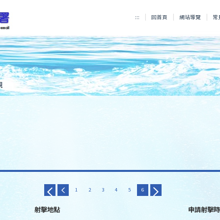
:::
回首頁
網站導覽
常
規
1
2
3
4
5
6
射擊地點
申請射擊時