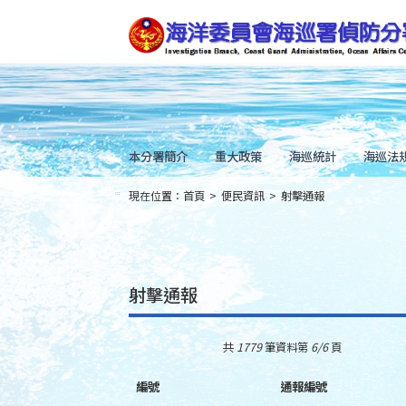
跳
到
主
要
內
容
Skip
to
main
content
本分署簡介
重大政策
海巡統計
海巡法
現在位置：
首頁
>
便民資訊
>
射擊通報
:::
射擊通報
共
1779
筆資料第
6/6
頁
編號
通報編號