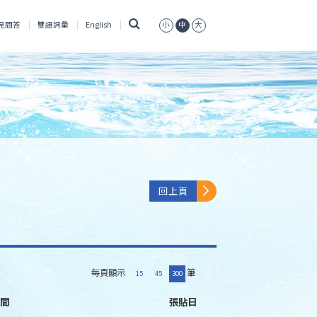
搜
見問答
雙語詞彙
English
小
中
大
尋
回上頁
每頁顯示
筆
15
45
300
間
張貼日