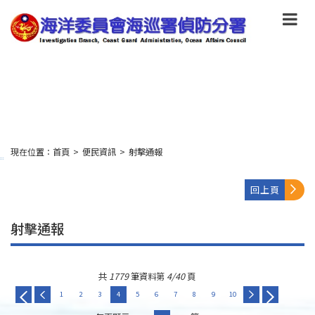
跳
到
主
要
內
容
Skip
to
main
content
現在位置：
首頁
>
便民資訊
>
射擊通報
:::
回上頁
射擊通報
共
1779
筆資料第
4/40
頁
1
2
3
4
5
6
7
8
9
10