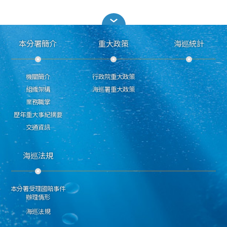
本分署簡介
重大政策
海巡統計
機關簡介
行政院重大政策
組織架構
海巡署重大政策
業務職掌
歷年重大事紀摘要
交通資訊
海巡法規
本分署受理國賠事件
辦理情形
海巡法規