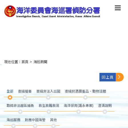
跳
到
主
要
內
容
Skip
to
main
content
現在位置：
首頁
>
海巡新聞
:::
回上頁
全部
查緝槍毒
查緝非法入出國
查緝菸酒農畜品、動物活體
取締非法越區捕魚
救生救難救溺
海洋保育(護永專案)
澄清說明
海巡服務
對應中國海警
其他