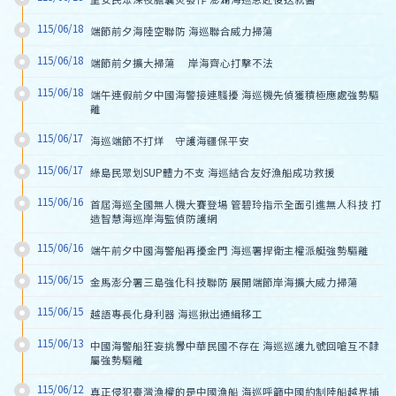
115/06/18
端節前夕海陸空聯防 海巡聯合威力掃蕩
115/06/18
端節前夕擴大掃蕩　 岸海齊心打擊不法
115/06/18
端午連假前夕中國海警接連騷擾 海巡機先偵獲積極應處強勢驅
離
115/06/17
海巡端節不打烊　守護海疆保平安
115/06/17
綠島民眾划SUP體力不支 海巡結合友好漁船成功救援
115/06/16
首屆海巡全國無人機大賽登場 管碧玲指示全面引進無人科技 打
造智慧海巡岸海監偵防護網
115/06/16
端午前夕中國海警船再擾金門 海巡署捍衛主權派艇強勢驅離
115/06/15
金馬澎分署三島強化科技聯防 展開端節岸海擴大威力掃蕩
115/06/15
越語專長化身利器 海巡揪出通緝移工
115/06/13
中國海警船狂妄挑釁中華民國不存在 海巡巡護九號回嗆互不隸
屬強勢驅離
115/06/12
真正侵犯臺灣漁權的是中國漁船 海巡呼籲中國約制陸船越界捕