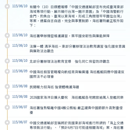
115/06/10
有關今（10）日媒體報導「中國交通運輸部宣布完成臺灣東部
海域專項行動、展示繞行台灣一圈示意圖」及「中國海警航行
金門、釣魚台、臺灣以東海域，形成三角閉環牢牢圍住台灣」
等案，通篇自言自語，完全與事實脫節，海巡署特嚴正駁斥如
下：
115/06/10
海巡署舉辦機密維護講習，築牢國安韌性與廉能屏障
115/06/10
法廉一體 清淨海巡－東部分署辦理法治教育講習 強化國安意識
與廉政法治觀念
115/06/10
北部分署辦理法治教育宣導　強化同仁保密防詐觀念
115/06/09
中國海巡假冒管轄權向航經商貨輪廣播 海巡艦艇回應中國違反
國際法不必理會
115/06/08
民間暖力挺海巡 強健體魄護海疆
115/06/08
2026國家海洋日擴大慶祝　海巡艦艇各地開放逾萬人登艦同樂
115/06/07
海巡署強勢驅離中國4艘公務船 嚴正譴責中國節節升高對臺侵
擾
115/06/07
中國交通運輸部宣稱將於我國東部海域進行所謂的「海上交通
專項執法行動」、「預計6月7日可抵達相關海域」案，海巡署