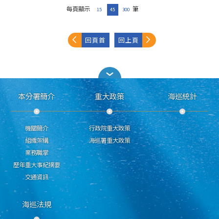
每頁顯示
筆
15
45
300
回頁首
回上頁
本分署簡介
重大政策
海巡統計
機關簡介
行政院重大政策
組織架構
海巡署重大政策
業務職掌
歷年重大事紀摘要
交通資訊
海巡法規