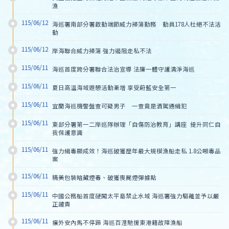
漁
115/06/12
海巡署南部分署啟動端節威力掃蕩勤務　動員178人杜絕不法活
動
115/06/12
岸海聯合威力掃蕩 強力遏阻走私不法
115/06/11
海巡首度跨分署聯合法治宣導 法廉一體守護清淨海巡
115/06/11
夏日高溫海域遊憩活動漸增 享受蔚藍安全第一
115/06/11
宜蘭海巡機警盤查可疑男子　一查竟是酒駕通緝犯
115/06/11
東部分署第一二岸巡隊辦理「自傷防治教育」講座  提升同仁自
我保護意識
115/06/11
強力緝毒顯成效！海巡破獲歷年最大規模漁船走私 1.8公噸毒品
案
115/06/11
精美包裝暗藏煙毒、破獲喪屍煙彈據點
115/06/11
中國公務船首度硬闖太平島禁止水域 海巡署強力驅離並予以嚴
正譴責
115/06/11
攘外安內馬不停蹄 海巡百浬馳援東港籍故障漁船