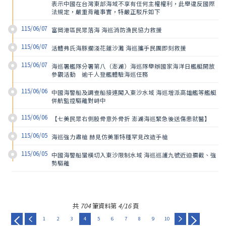
表示中國在台灣東部海域不享有任何主權權利，此舉違反國際
法規定，嚴重背離事實，特嚴正駁斥如下
115/06/07
富岡港區民眾落海 海巡消防漁民協力救援
115/06/07
活體弗氏海豚擱淺花蓮沙灘 海巡攜手民團即刻救援
115/06/07
海巡署艦隊分署第八（澎湖）海巡隊舉辦國家海洋日艦艇開放
參觀活動　逾千人登艦體驗海巡任務
115/06/06
中國海警船及調查船接連闖入東沙水域 海巡增派高雄艦等艦艇
併航監控驅離對峙中
115/06/06
【七美民眾右側股骨意外骨折 澎湖海巡緊急後送傷患就醫】
115/06/05
海巡強力肅槍 赫見仿美軍特種罕見改造手槍
115/06/05
中國海警船蠻橫切入東沙限制水域 海巡巡護九號近迫攔截、強
勢驅離
共
704
筆資料第
4/16
頁
1
2
3
4
5
6
7
8
9
10