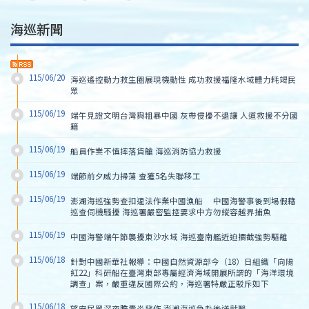
海巡新聞
115/06/20
海巡遙控動力救生圈展現機動性 成功救援福隆水域體力耗竭民
眾
115/06/19
端午見證文明台灣與粗暴中國 灰帶侵擾不退讓 人道救援不分國
籍
115/06/19
船員作業不慎摔落貨艙 海巡消防協力救援
115/06/19
端節前夕威力掃蕩 查獲5名失聯移工
115/06/19
澎湖海巡強勢查扣違法作業中國漁船　 中國海警事後到場假藉
巡查伺機騷擾 海巡署嚴密監控要求中方勿縱容越界捕魚
115/06/19
中國海警端午節襲擾東沙水域 海巡臺南艦近迫攔截強勢驅離
115/06/18
針對中國新華社報導：中國自然資源部今（18）日組織「向陽
紅22」科研船在臺灣東部專屬經濟海域開展所謂的「海洋環境
調查」案，嚴重違反國際公約，海巡署特嚴正駁斥如下
115/06/18
望安民眾深夜膽囊炎發作 澎湖海巡急赴後送就醫