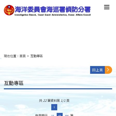
跳
到
主
要
內
容
Skip
to
main
content
現在位置：
首頁
>
互動專區
:::
回上頁
互動專區
共
22
筆資料第
1/1
頁
1
每頁顯示
筆
15
45
300