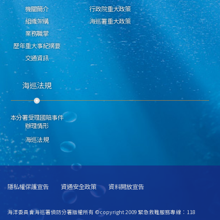
機關簡介
行政院重大政策
組織架構
海巡署重大政策
業務職掌
歷年重大事紀摘要
交通資訊
海巡法規
本分署受理國賠事件
辦理情形
海巡法規
隱私權保護宣告
資通安全政策
資料開放宣告
海洋委員會海巡署偵防分署版權所有 ©copyright 2009 緊急救難服務專線：118