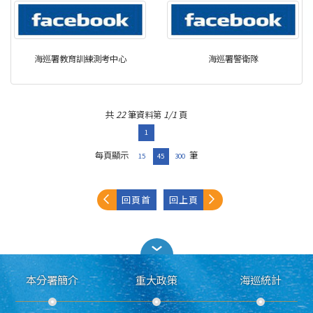
海巡署教育訓練測考中心
海巡署警衛隊
共
22
筆資料第
1/1
頁
1
每頁顯示
筆
15
45
300
回頁首
回上頁
本分署簡介
重大政策
海巡統計