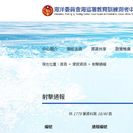
跳
到
主
要
內
容
Skip
to
main
content
中心簡介
海巡法規
資源共享
政策推廣
現在位置：
首頁
>
便民資訊
>
射擊通報
:::
射擊通報
共
1779
筆資料第
18/40
頁
編號
通報編號