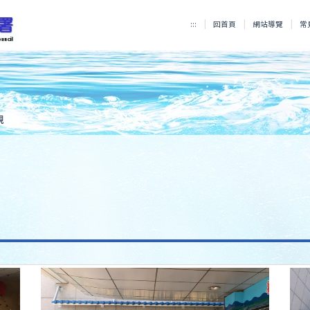
:::
回首頁
網站導覽
常
規