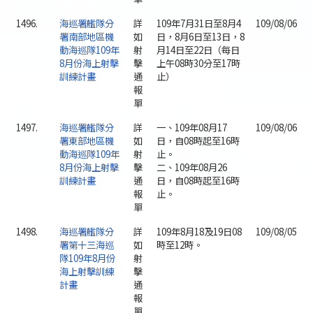
1496.
海巡署艦隊分
詳
109年7月31日至8月4
109/08/06
署南部地區機
如
日，8月6日至13日，8
動海巡隊109年
射
月14日至22日（每日
8月份海上射擊
擊
上午08時30分至17時
訓練計畫
通
止）
報
單
1497.
海巡署艦隊分
詳
一、109年08月17
109/08/06
署東部地區機
如
日，自08時起至16時
動海巡隊109年
射
止。
8月份海上射擊
擊
二、109年08月26
訓練計畫
通
日，自08時起至16時
報
止。
單
1498.
海巡署艦隊分
詳
109年8月18及19日08
109/08/05
署第十三海巡
如
時至12時。
隊109年8月份
射
海上射擊訓練
擊
計畫
通
報
單