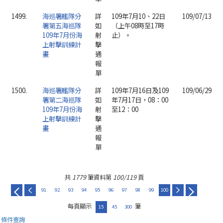
1499.
海巡署艦隊分
詳
109年7月10、22日
109/07/13
署第五海巡隊
如
（上午08時至17時
109年7月份海
射
止）。
上射擊訓練計
擊
畫
通
報
單
1500.
海巡署艦隊分
詳
109年7月16日及109
109/06/29
署第二海巡隊
如
年7月17日，08：00
109年7月份海
射
至12：00
上射擊訓練計
擊
畫
通
報
單
共
1779
筆資料第
100/119
頁
91
92
93
94
95
96
97
98
99
100
每頁顯示
筆
15
45
300
條件查詢