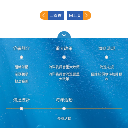
回頁首
回上頁
分署簡介
重大政策
海巡法規
組織架構
海洋委員會重大政策
海巡法規
業務職掌
海洋委員會海巡署重
國家賠償事件統計報
大政策
表
執法範圍
海巡統計
海洋活動
長期活動