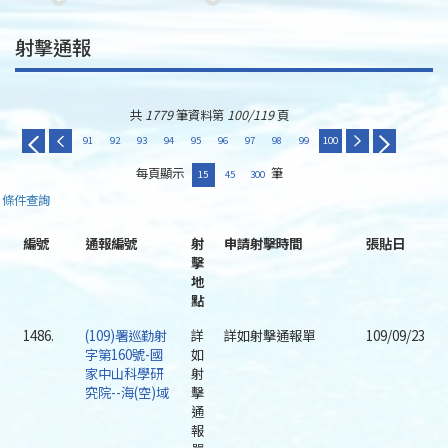
射擊通報
共
1779
筆資料第
100/119
頁
91
92
93
94
95
96
97
98
99
100
每頁顯示
筆
15
45
300
條件查詢
編號
通報編號
射
申請射擊時間
張貼日
擊
地
點
1486.
(109)署巡勤射
詳
詳如射擊通報單
109/09/23
字第160號-國
如
家中山科學研
射
究院--海(空)域
擊
通
報