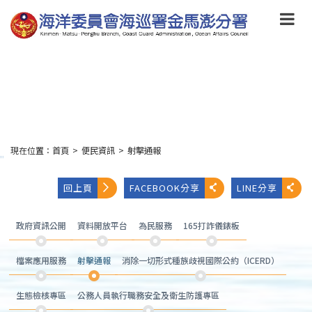
跳
到
主
要
內
容
Skip
to
main
content
現在位置：
首頁
>
便民資訊
>
射擊通報
:::
回上頁
FACEBOOK分享
LINE分享
政府資訊公開
資料開放平台
為民服務
165打詐儀錶板
檔案應用服務
射擊通報
消除一切形式種族歧視國際公約（ICERD）
生態檢核專區
公務人員執行職務安全及衛生防護專區