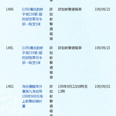
單
1490.
(109)署巡勤射
詳
詳如射擊通報單
109/09/23
字第156號-國
如
防部空軍司令
射
部--海(空)域
擊
通
報
單
1491.
(109)署巡勤射
詳
詳如射擊通報單
109/09/23
字第155號-國
如
防部陸軍司令
射
部--海(空)域
擊
通
報
單
1492.
海巡署艦隊分
詳
109年9月22日8時至
109/09/02
署第九海巡隊
如
12時
109年9月份海
射
上射擊訓練計
擊
畫
通
報
單