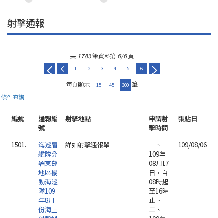
射擊通報
共
1783
筆資料第
6/6
頁
1
2
3
4
5
6
每頁顯示
筆
15
45
300
條件查詢
編號
通報編
射擊地點
申請射
張貼日
號
擊時間
1501.
海巡署
詳如射擊通報單
一、
109/08/06
艦隊分
109年
署東部
08月17
地區機
日，自
動海巡
08時起
隊109
至16時
年8月
止。
份海上
二、