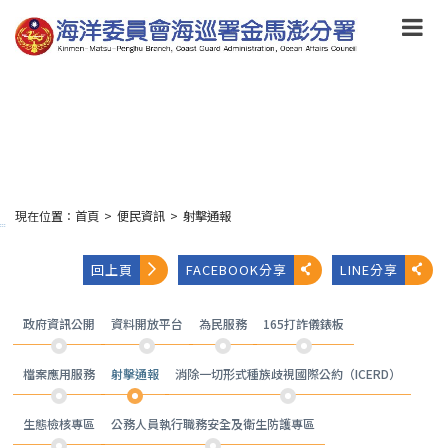
跳
到
主
要
內
容
Skip
to
main
content
現在位置：
首頁
>
便民資訊
>
射擊通報
:::
回上頁
FACEBOOK分享
LINE分享
政府資訊公開
資料開放平台
為民服務
165打詐儀錶板
檔案應用服務
射擊通報
消除一切形式種族歧視國際公約（ICERD）
生態檢核專區
公務人員執行職務安全及衛生防護專區