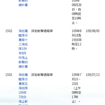
射擊訓
109年
練計畫
08月26
日，自
08時起
至16時
止。
1502.
海巡署
詳如射擊通報單
109年8
109/08/05
艦隊分
月18及
署第十
19日08
三海巡
時至12
隊109
時。
年8月
份海上
射擊訓
練計畫
1503.
海巡署
詳如射擊通報單
109年7
109/07/13
艦隊分
月10、
署第五
22日
海巡隊
（上午
109年
08時至
7月份
17時
海上射
止）。