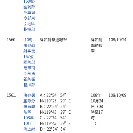
168號-
國防部
陸軍司
令部東
引地區
指揮部
1560.
(108)
詳如射擊通報單
詳如射
108/10/24
署巡勤
擊通報
射字第
單
167號-
國防部
陸軍司
令部馬
祖防衛
指揮部
1561.
海巡署
A：22°54’54”
108年
108/10/09
艦隊分
N/119°25’29”E
10月24
署直屬
B：22°54’54”
日（08
船隊
N/119°45’29”E
時至17
108年
C：22°34’54”
時
10月
N/119°45’29”E
止）。
海上射
D：22°34’54”