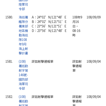
陸軍司
令部
1580.
海巡署
A：24°02’N/121°48’E
108年9
108/09/09
艦隊分
B：24°02’N/121°51’E
月16
署東部
C：23°56’N/121°51’E
日，
地區機
D：23°56’N/121°48’E
08-16
動海巡
時
隊108
年9月
海上射
擊計畫
1581.
(108)
詳如射擊通報單
詳如射
108/09/04
署巡勤
擊通報
射字第
單
146號-
國防部
海軍司
令部
1582.
(108)
詳如射擊通報單
詳如射
108/09/04
署巡勤
擊通報
射字第
單