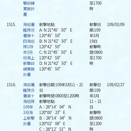
擊訓練
至1700
實施計
時
畫
1515.
海巡署
射擊地點:
射擊日
109/03/09
艦隊分
A: N 21°45’50” E
期:109
署第十
120°45’50”
年3月
四海巡
B: N 21°42’50” E
19日
隊109
120°42’50”
射擊時
年3月
C: N 21°45’50” E
間:0800
份海上
120°42’50”
至1700
射擊訓
D: N 21°42’50” E
時
練實施
120°45’50”
計畫
1516.
海巡署
射擊日期:109年3月11、21
射擊日
109/02/27
艦隊分
日
期:109
署第十
射擊時間:0800至1200時
年3月
海巡隊
射擊地點:
11、21
109年
A：26°14’04” N
日
3月海
120°00’23”E
射擊時
上射擊
B：26°14’04” N
間:0800
計畫
120°02’06”E
至1200
C：26°12’51” N
時