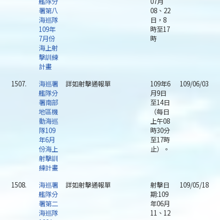
艦隊分
07月
署第八
08、22
海巡隊
日，8
109年
時至17
7月份
時
海上射
擊訓練
計畫
1507.
海巡署
詳如射擊通報單
109年6
109/06/03
艦隊分
月9日
署南部
至14日
地區機
（每日
動海巡
上午08
隊109
時30分
年6月
至17時
份海上
止）。
射擊訓
練計畫
1508.
海巡署
詳如射擊通報單
射擊日
109/05/18
艦隊分
期:109
署第二
年06月
海巡隊
11、12