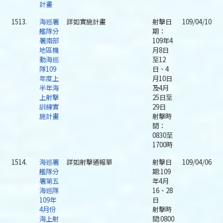
計畫
1513.
海巡署
詳如實施計畫
射擊日
109/04/10
艦隊分
期：
署南部
109年4
地區機
月8日
動海巡
至12
隊109
日、4
年度上
月10日
半年海
及4月
上射擊
25日至
訓練實
29日
施計畫
射擊時
間：
0830至
1700時
1514.
海巡署
詳如射擊通報單
射擊日
109/04/06
艦隊分
期:109
署第五
年4月
海巡隊
16、28
109年
日
4月份
射擊時
海上射
間:0800