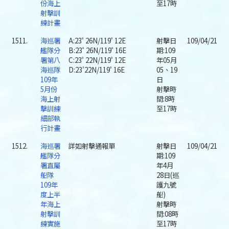
份海上
至17時
射擊訓
練計畫
1511.
海巡署
A:23ﾟ26N/119ﾟ12E
射擊日
109/04/21
艦隊分
B:23ﾟ26N/119ﾟ16E
期:109
署第八
C:23ﾟ22N/119ﾟ12E
年05月
海巡隊
D:23'22N/119ﾟ16E
05、19
109年
日
5月份
射擊時
海上射
間:8時
擊訓練
至17時
細部執
行計畫
1512.
海巡署
詳如射擊通報單
射擊日
109/04/21
艦隊分
期:109
署直屬
年4月
船隊
28日(巡
109年
護九號
度上半
船)
年海上
射擊時
射擊訓
間:08時
練實施
至17時