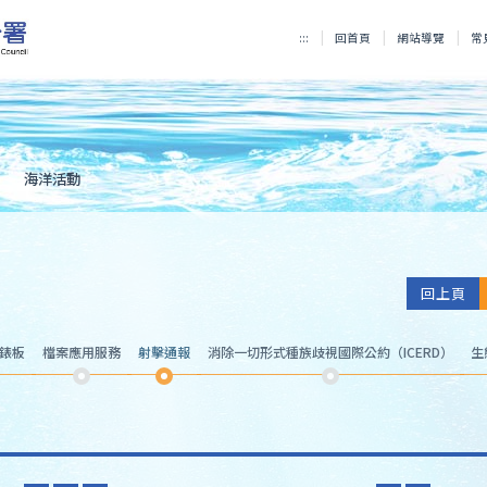
:::
回首頁
網站導覽
常
海洋活動
回上頁
儀錶板
檔案應用服務
射擊通報
消除一切形式種族歧視國際公約（ICERD）
生