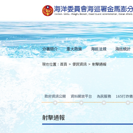
跳
到
主
要
內
容
Skip
to
main
content
分署簡介
重大政策
海巡法規
海巡統計
現在位置：
首頁
>
便民資訊
>
射擊通報
:::
政府資訊公開
資料開放平台
為民服務
165打詐
射擊通報