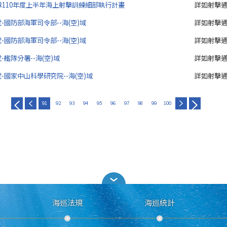
110年度上半年海上射擊訓練細部執行計畫
詳如射擊
9號-國防部海軍司令部--海(空)域
詳如射擊
8號-國防部海軍司令部--海(空)域
詳如射擊
號-艦隊分署--海(空)域
詳如射擊
6號-國家中山科學研究院--海(空)域
詳如射擊
91
92
93
94
95
96
97
98
99
100
海巡法規
海巡統計