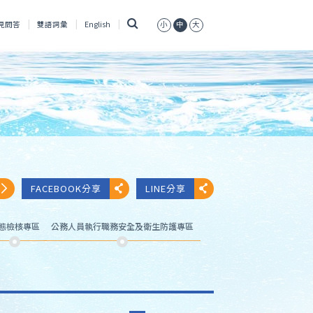
搜
見問答
雙語詞彙
English
小
中
大
尋
FACEBOOK分享
LINE分享
態檢核專區
公務人員執行職務安全及衛生防護專區