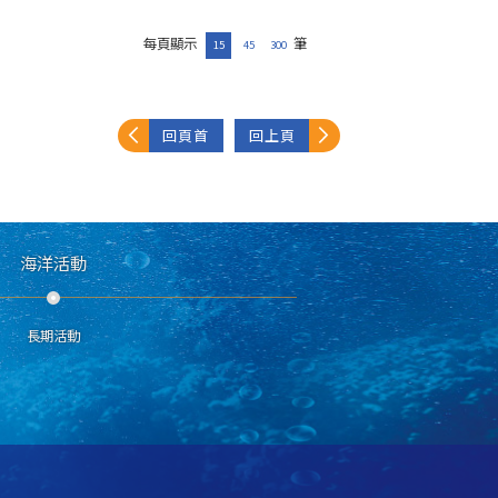
每頁顯示
筆
15
45
300
回頁首
回上頁
海洋活動
長期活動