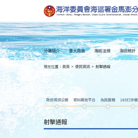
跳
到
主
要
內
容
Skip
to
main
content
分署簡介
重大政策
海巡法規
海巡統計
現在位置：
首頁
>
便民資訊
>
射擊通報
:::
政府資訊公開
資料開放平台
為民服務
165打詐
射擊通報