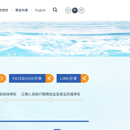
搜
見問答
雙語詞彙
English
小
中
大
尋
FACEBOOK分享
LINE分享
態檢核專區
公務人員執行職務安全及衛生防護專區