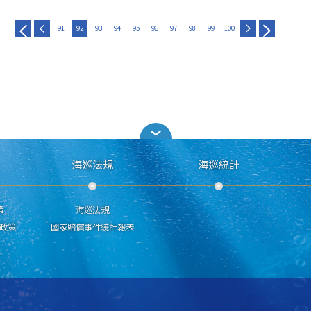
91
92
93
94
95
96
97
98
99
100
海巡法規
海巡統計
策
海巡法規
政策
國家賠償事件統計報表