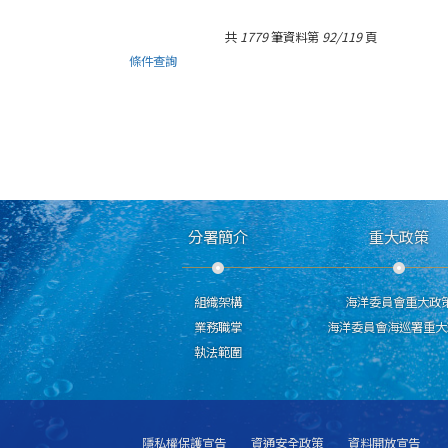
共
1779
筆資料第
92/119
頁
條件查詢
分署簡介
重大政策
組織架構
海洋委員會重大政
業務職掌
海洋委員會海巡署重大
執法範圍
隱私權保護宣告
資通安全政策
資料開放宣告