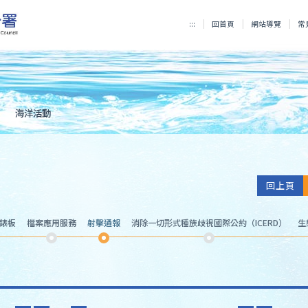
:::
回首頁
網站導覽
常
海洋活動
回上頁
儀錶板
檔案應用服務
射擊通報
消除一切形式種族歧視國際公約（ICERD）
生