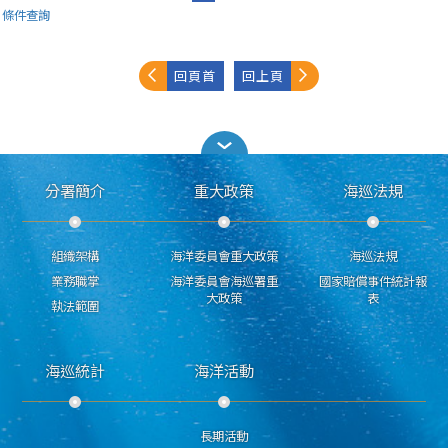
條件查詢
回頁首
回上頁
分署簡介
重大政策
海巡法規
組織架構
海洋委員會重大政策
海巡法規
業務職掌
海洋委員會海巡署重
國家賠償事件統計報
大政策
表
執法範圍
海巡統計
海洋活動
長期活動