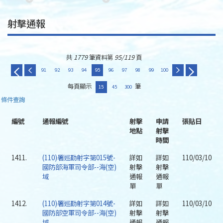
射擊通報
共
1779
筆資料第
95/119
頁
91
92
93
94
95
96
97
98
99
100
每頁顯示
筆
15
45
300
條件查詢
編號
通報編號
射擊
申請
張貼日
地點
射擊
時間
1411.
(110)署巡勤射字第015號-
詳如
詳如
110/03/10
國防部海軍司令部--海(空)
射擊
射擊
域
通報
通報
單
單
1412.
(110)署巡勤射字第014號-
詳如
詳如
110/03/10
國防部空軍司令部--海(空)
射擊
射擊
域
通報
通報