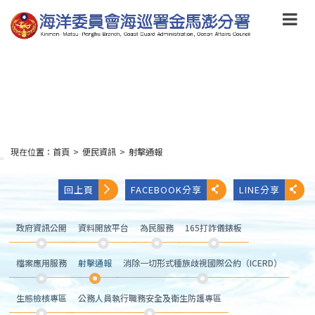
跳
到
主
要
內
容
Skip
to
main
content
現在位置：
首頁
>
便民資訊
>
射擊通報
:::
回上頁
FACEBOOK分享
LINE分享
政府資訊公開
資料開放平台
為民服務
165打詐儀錶板
檔案應用服務
射擊通報
消除一切形式種族歧視國際公約（ICERD）
生態檢核專區
公務人員執行職務安全及衛生防護專區