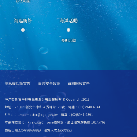
執法範圍
海巡統計
海洋活動
長期活動
隱私權保護宣告
資通安全政策
資料開放宣告
海洋委員會海巡署金馬澎分署版權所有 © Copyright 2018
地址：235078新北市中和區秀峰街129號 電話：(02)2940-6341
E-Mail：kmpbmaster@cga.gov.tw 傳真：(02)8941-9391
本網站支援IE、Firefox及Chrome瀏覽器，最佳瀏覽解析度 1024x768
更新日期
115年08月08日
瀏覽人次
18530935