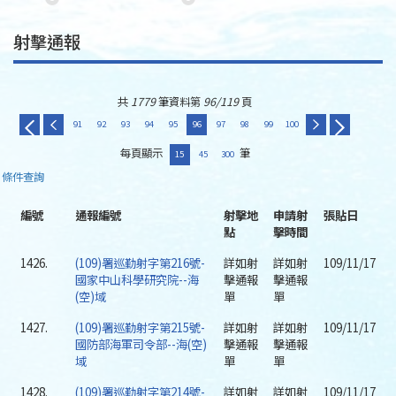
射擊通報
共
1779
筆資料第
96/119
頁
91
92
93
94
95
96
97
98
99
100
每頁顯示
筆
15
45
300
條件查詢
編號
通報編號
射擊地
申請射
張貼日
點
擊時間
1426.
(109)署巡勤射字第216號-
詳如射
詳如射
109/11/17
國家中山科學研究院--海
擊通報
擊通報
(空)域
單
單
1427.
(109)署巡勤射字第215號-
詳如射
詳如射
109/11/17
國防部海軍司令部--海(空)
擊通報
擊通報
域
單
單
1428.
(109)署巡勤射字第214號-
詳如射
詳如射
109/11/17