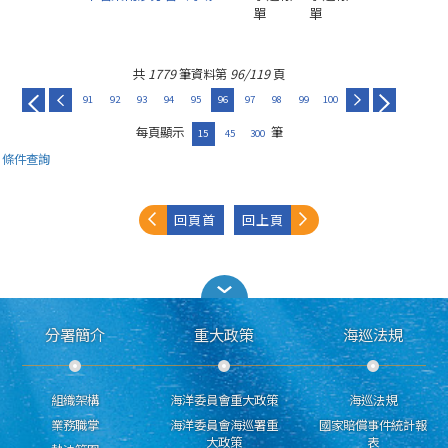
單
單
共
1779
筆資料第
96/119
頁
91
92
93
94
95
96
97
98
99
100
每頁顯示
筆
15
45
300
條件查詢
回頁首
回上頁
分署簡介
重大政策
海巡法規
組織架構
海洋委員會重大政策
海巡法規
業務職掌
海洋委員會海巡署重
國家賠償事件統計報
大政策
表