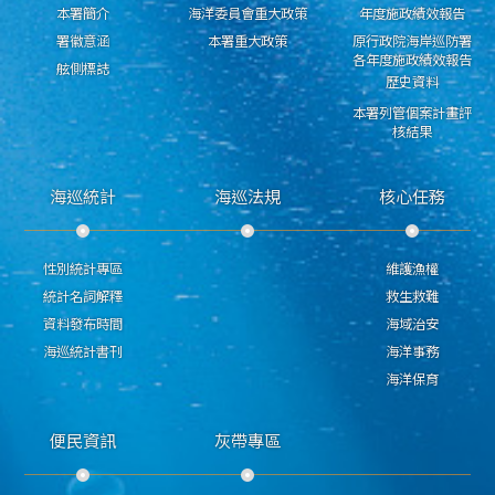
本署簡介
海洋委員會重大政策
年度施政績效報告
署徽意涵
本署重大政策
原行政院海岸巡防署
各年度施政績效報告
舷側標誌
歷史資料
本署列管個案計畫評
核結果
海巡統計
海巡法規
核心任務
性別統計專區
維護漁權
統計名詞解釋
救生救難
資料發布時間
海域治安
海巡統計書刊
海洋事務
海洋保育
便民資訊
灰帶專區