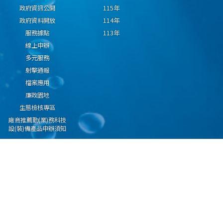
政府資訊公開
115年
政府資料開放
114年
服務據點
113年
線上申辦
多元服務
射擊通報
檔案應用
廉政園地
生態檢核專區
廠商推薦勤(業)務科技
設(裝)備產品申辦須知
因應國際情勢強化經
濟社會及民生國安韌
性專區
隱私權保護宣告
資通安全政策
資料開放宣告