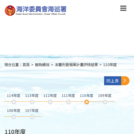
跳
到
主
要
內
容
Skip
to
main
content
現在位置：
首頁
>
施政績效
>
本署列管個案計畫評核結果
>
110年度
:::
回上頁
114年度
113年度
112年度
111年度
110年度
109年度
108年度
107年度
110年度