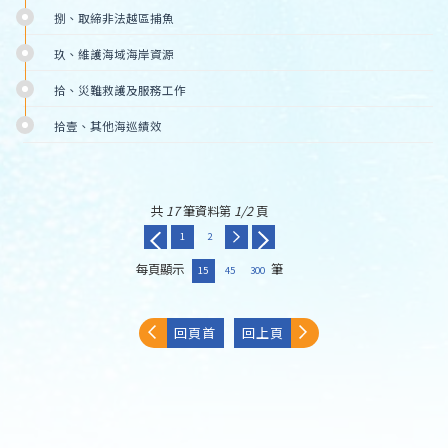
　捌、取締非法越區捕魚
　玖、維護海域海岸資源
　拾、災難救護及服務工作
　拾壹、其他海巡績效
共
17
筆資料第
1/2
頁
1
2
每頁顯示
筆
15
45
300
回頁首
回上頁