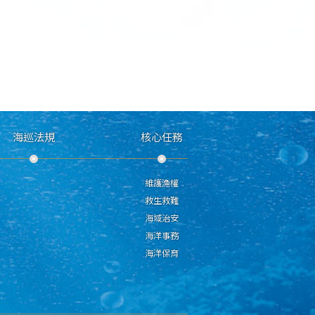
海巡法規
核心任務
維護漁權
救生救難
海域治安
海洋事務
海洋保育