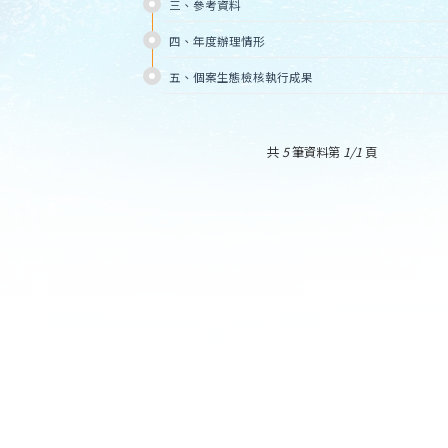
三、參考資料
四、年度辦理情形
五、個案生態檢核執行成果
共
5
筆資料第
1/1
頁