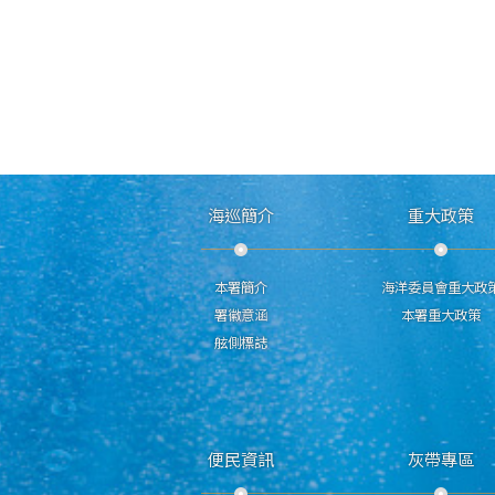
海巡簡介
重大政策
本署簡介
海洋委員會重大政
署徽意涵
本署重大政策
舷側標誌
便民資訊
灰帶專區