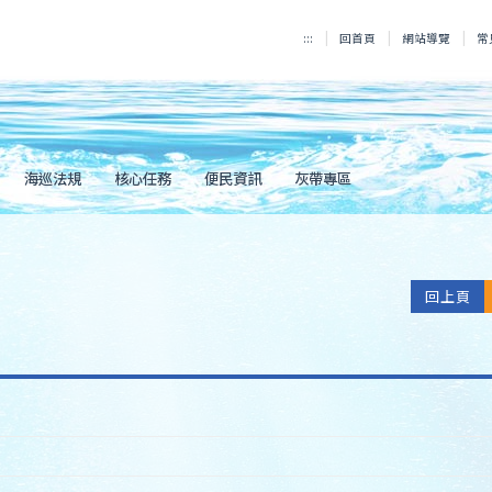
:::
回首頁
網站導覽
常
海巡法規
核心任務
便民資訊
灰帶專區
回上頁