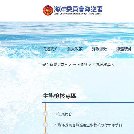
跳
到
主
要
內
容
Skip
to
main
content
海巡簡介
重大政策
施政績效
海巡統計
現在位置：
首頁
>
便民資訊
>
生態檢核專區
:::
生態檢核專區
一、法規內容
二、海洋委員會海巡署生態檢核執行參考手冊