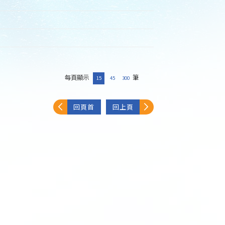
每頁顯示
筆
15
45
300
回頁首
回上頁