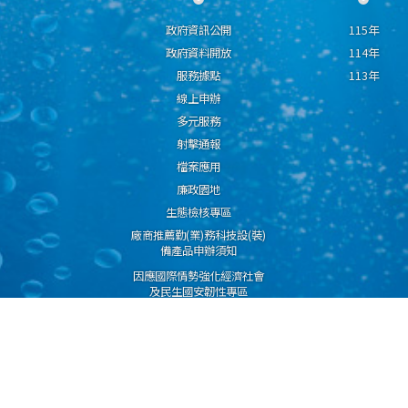
政府資訊公開
115年
政府資料開放
114年
服務據點
113年
線上申辦
多元服務
射擊通報
檔案應用
廉政園地
生態檢核專區
廠商推薦勤(業)務科技設(裝)
備產品申辦須知
因應國際情勢強化經濟社會
及民生國安韌性專區
隱私權保護宣告
資通安全政策
資料開放宣告