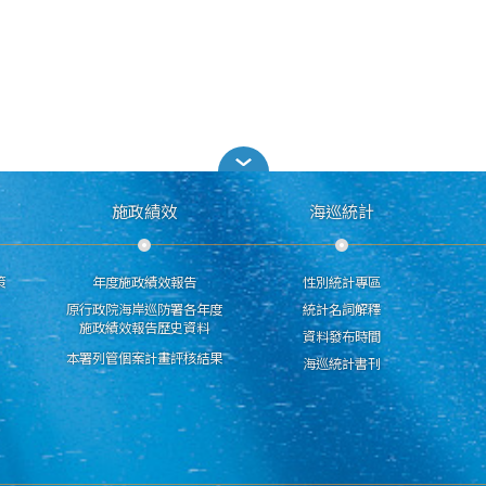
施政績效
海巡統計
策
年度施政績效報告
性別統計專區
原行政院海岸巡防署各年度
統計名詞解釋
施政績效報告歷史資料
資料發布時間
本署列管個案計畫評核結果
海巡統計書刊