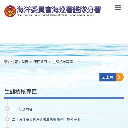
跳
到
主
要
內
容
Skip
to
main
content
現在位置：
首頁
>
便民資訊
>
生態檢核專區
:::
回上頁
生態檢核專區
一、法規內容
二、海洋委員會海巡署生態檢核執行參考手冊