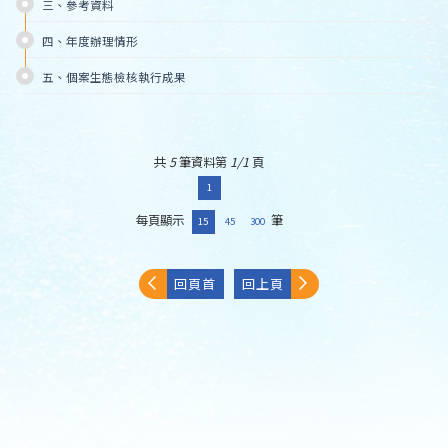
三、參考資料
四、年度辦理情形
五、個案生態檢核執行成果
共
5
筆資料第
1/1
頁
1
每頁顯示
筆
15
45
300
回頁首
回上頁