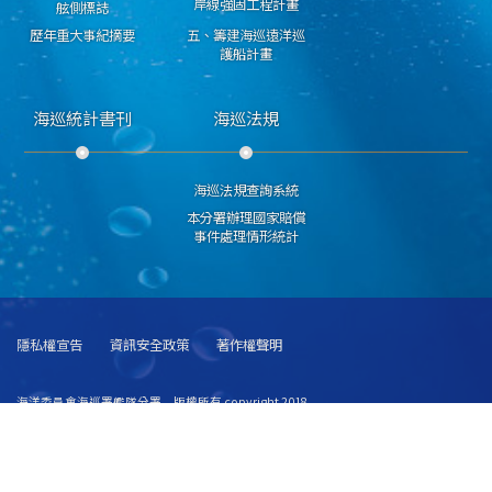
岸線強固工程計畫
舷側標誌
歷年重大事紀摘要
五、籌建海巡遠洋巡
護船計畫
海巡統計書刊
海巡法規
海巡法規查詢系統
本分署辦理國家賠償
事件處理情形統計
隱私權宣告
資訊安全政策
著作權聲明
海洋委員會海巡署艦隊分署 版權所有 copyright 2018
251015新北市淡水區中正路1段63巷20號 總機:(02)28053990 海巡報案專線請直撥 118
傳真號碼:(02)28057537
建議使用 IE6.0 或 Firefox2.0 以上瀏覽器，最佳瀏覽解析度 1024x768