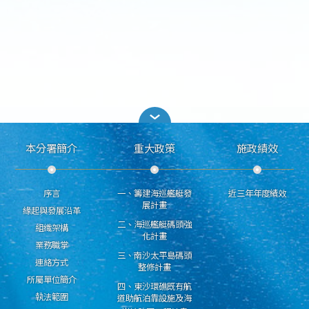
本分署簡介
重大政策
施政績效
序言
一、籌建海巡艦艇發
近三年年度績效
展計畫
緣起與發展沿革
二、海巡艦艇碼頭強
組織架構
化計畫
業務職掌
三、南沙太平島碼頭
連絡方式
整修計畫
所屬單位簡介
四、東沙環礁既有航
執法範圍
道助航泊靠設施及海