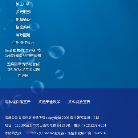
線上申辦
多元服務
射擊通報
檔案應用
廉政園地
生態檢核專區
廠商推薦勤(業)務科技
設(裝)備產品申辦須知
因應國際情勢強化經
濟社會及民生國安韌
性專區
隱私權保護宣告
資通安全政策
資料開放宣告
海洋委員會海巡署版權所有 copyright 2009 海巡報案專線：118
地址：116080台北市文山區興隆路3段296號 電話：(02)2239-9201
本網站支援IE、Firefox及Chrome瀏覽器，最佳瀏覽解析度 1024x768