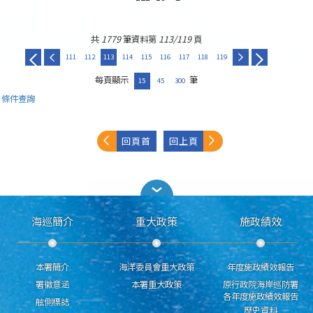
共
1779
筆資料第
113/119
頁
111
112
113
114
115
116
117
118
119
每頁顯示
筆
15
45
300
條件查詢
回頁首
回上頁
海巡簡介
重大政策
施政績效
本署簡介
海洋委員會重大政策
年度施政績效報告
署徽意涵
本署重大政策
原行政院海岸巡防署
各年度施政績效報告
舷側標誌
歷史資料