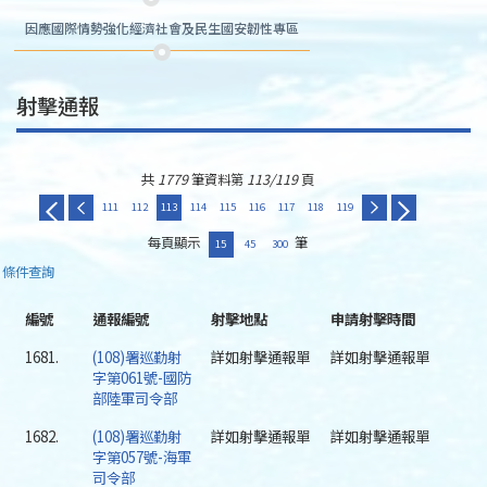
因應國際情勢強化經濟社會及民生國安韌性專區
射擊通報
共
1779
筆資料第
113/119
頁
111
112
113
114
115
116
117
118
119
每頁顯示
筆
15
45
300
條件查詢
編號
通報編號
射擊地點
申請射擊時間
1681.
(108)署巡勤射
詳如射擊通報單
詳如射擊通報單
字第061號-國防
部陸軍司令部
1682.
(108)署巡勤射
詳如射擊通報單
詳如射擊通報單
字第057號-海軍
司令部