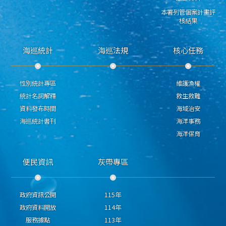
本署列管個案計畫評
核結果
海巡統計
海巡法規
核心任務
性別統計專區
維護漁權
統計名詞解釋
救生救難
資料發布時間
海域治安
海巡統計書刊
海洋事務
海洋保育
便民資訊
灰帶專區
政府資訊公開
115年
政府資料開放
114年
服務據點
113年