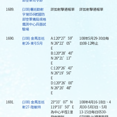
部空軍司令部
1689.
(108)署巡勤射
詳如射擊通報單
詳如射擊通報單
字第056號國防
部空軍備局規格
鑑測中心兵器試
驗場
1690.
(108) 金馬澎巡
A:120°27’59”
108年5月29-30日每
射26-東引5月
N 26°22’05”
日08-12時止
E
B:120°28’40”
N 26°21’13”
E
C:120°26’43”
N 26°19’56”
E
D:120°26’00”
N 26°20’48”
E
1691.
(108) 金馬澎巡
23°33’07”N
108年4月16-18日、4
射27-陸航特
119°33’50”E
月30-5月3日、5月
為中心半徑1浬
13-15日每日0530-
發佈管制
0700時止(標準時間