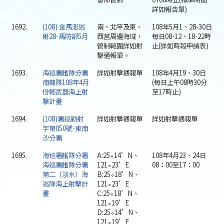
詳如報告單)
1692.
(108) 金馬澎巡
南、北竿及東、
108年5月1、28-30日
射28-馬防部5月
西莒周邊海域，
每日08-12、18-22時
管制範圍詳如射
止(詳如時段申請表)
擊通報單。
1693.
海巡署艦隊分署
詳如射擊通報單
108年4月19、30日
南機隊108年4月
(每日上午08時30分
份輕武器海上射
至17時止)
擊計畫
1694.
(108)署巡勤射
詳如射擊通報單
詳如射擊通報單
字第050號-東南
沙分署
1695.
海巡署艦隊分署
A:25∘14’N、
108年4月23、24日
海巡署艦隊分署
121∘23’E
08：00至17：00
第二（淡水）海
B:25∘18’N、
巡隊海上射擊計
121∘23’E
畫
C:25∘18’N、
121∘19’E
D:25∘14’N、
121∘19’E