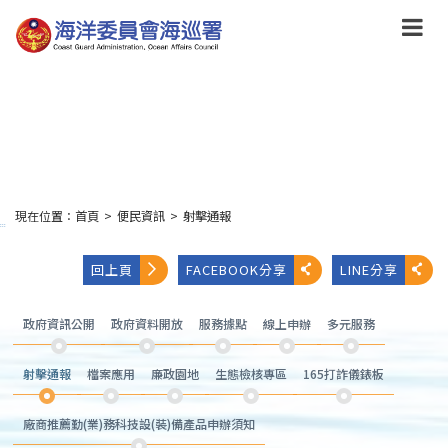
跳
到
主
要
內
容
Skip
to
main
content
現在位置：
首頁
>
便民資訊
>
射擊通報
:::
回上頁
FACEBOOK分享
LINE分享
政府資訊公開
政府資料開放
服務據點
線上申辦
多元服務
射擊通報
檔案應用
廉政園地
生態檢核專區
165打詐儀錶板
廠商推薦勤(業)務科技設(裝)備產品申辦須知