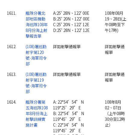
1611.
艦隊分署北
A:25ﾟ28N、122ﾟ00E
108年08月
部地區機動
B:25ﾟ20N、122ﾟ00E
19、28日(上
海巡隊108年
C:25ﾟ20N、122ﾟ12E
午08時至下
8月份海上射
D:25ﾟ28N、122ﾟ12E
午17時)
擊報告單
1612.
(108)署巡勤
詳如射擊通報單
詳如射擊通
射字第120
報單
號-海軍司令
部
1613.
(108)署巡勤
詳如射擊通報單
詳如射擊通
射字第119
報單
號-海軍司令
部
1614.
艦隊分署第
A: 22°54’54” N
108年8月
五海巡隊108
119°25’29” E
02、07日
年8月份海上
B: 22°54’54” N
（上午08時
射擊訓練實
119°45’29” E
30分至12時
施計畫
C: 22°34’54” N
止）
119°45’29” E