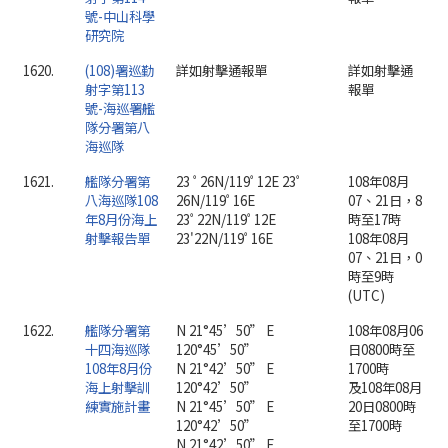
號-中山科學
研究院
1620.
(108)署巡勤
詳如射擊通報單
詳如射擊通
射字第113
報單
號-海巡署艦
隊分署第八
海巡隊
1621.
艦隊分署第
23 ﾟ26N/119ﾟ12E 23ﾟ
108年08月
八海巡隊108
26N/119ﾟ16E
07、21日，8
年8月份海上
23ﾟ22N/119ﾟ12E
時至17時
射擊報告單
23'22N/119ﾟ16E
108年08月
07、21日，0
時至9時
(UTC)
1622.
艦隊分署第
N 21°45’50” E
108年08月06
十四海巡隊
120°45’50”
日0800時至
108年8月份
N 21°42’50” E
1700時
海上射擊訓
120°42’50”
及108年08月
練實施計畫
N 21°45’50” E
20日0800時
120°42’50”
至1700時
N 21°42’50” E