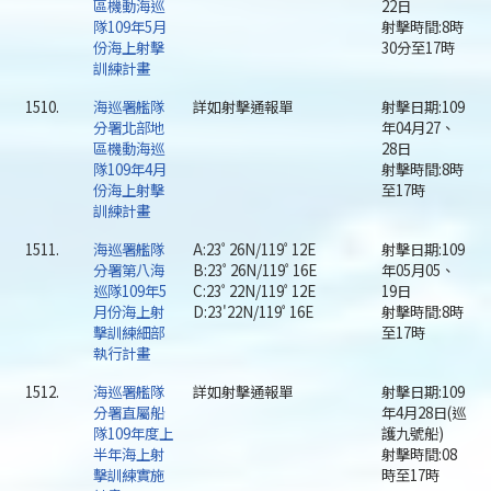
區機動海巡
22日
隊109年5月
射擊時間:8時
份海上射擊
30分至17時
訓練計畫
1510.
海巡署艦隊
詳如射擊通報單
射擊日期:109
分署北部地
年04月27、
區機動海巡
28日
隊109年4月
射擊時間:8時
份海上射擊
至17時
訓練計畫
1511.
海巡署艦隊
A:23ﾟ26N/119ﾟ12E
射擊日期:109
分署第八海
B:23ﾟ26N/119ﾟ16E
年05月05、
巡隊109年5
C:23ﾟ22N/119ﾟ12E
19日
月份海上射
D:23'22N/119ﾟ16E
射擊時間:8時
擊訓練細部
至17時
執行計畫
1512.
海巡署艦隊
詳如射擊通報單
射擊日期:109
分署直屬船
年4月28日(巡
隊109年度上
護九號船)
半年海上射
射擊時間:08
擊訓練實施
時至17時