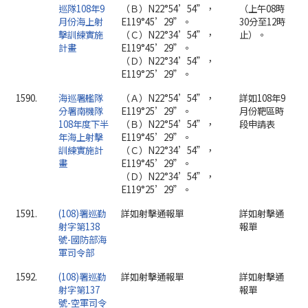
巡隊108年9
（Ｂ）N22°54’54”，
（上午08時
月份海上射
E119°45’29”。
30分至12時
擊訓練實施
（Ｃ）N22°34’54”，
止）。
計畫
E119°45’29”。
（Ｄ）N22°34’54”，
E119°25’29”。
1590.
海巡署艦隊
（Ａ）N22°54’54”，
詳如108年9
分署南機隊
E119°25’29”。
月份靶區時
108年度下半
（Ｂ）N22°54’54”，
段申請表
年海上射擊
E119°45’29”。
訓練實施計
（Ｃ）N22°34’54”，
畫
E119°45’29”。
（Ｄ）N22°34’54”，
E119°25’29”。
1591.
(108)署巡勤
詳如射擊通報單
詳如射擊通
射字第138
報單
號-國防部海
軍司令部
1592.
(108)署巡勤
詳如射擊通報單
詳如射擊通
射字第137
報單
號-空軍司令