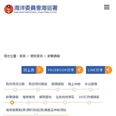
跳
到
主
要
內
容
Skip
to
main
content
現在位置：
首頁
>
便民資訊
>
射擊通報
:::
回上頁
FACEBOOK分享
LINE分享
政府資訊公開
政府資料開放
服務據點
線上申辦
多元服務
射擊通報
檔案應用
廉政園地
生態檢核專區
165打詐儀錶板
廠商推薦勤(業)務科技設(裝)備產品申辦須知