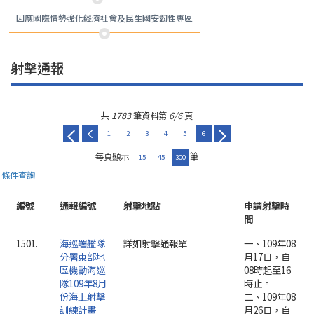
因應國際情勢強化經濟社會及民生國安韌性專區
射擊通報
共
1783
筆資料第
6/6
頁
1
2
3
4
5
6
每頁顯示
筆
15
45
300
條件查詢
編號
通報編號
射擊地點
申請射擊時
間
1501.
海巡署艦隊
詳如射擊通報單
一、109年08
分署東部地
月17日，自
區機動海巡
08時起至16
隊109年8月
時止。
份海上射擊
二、109年08
訓練計畫
月26日，自