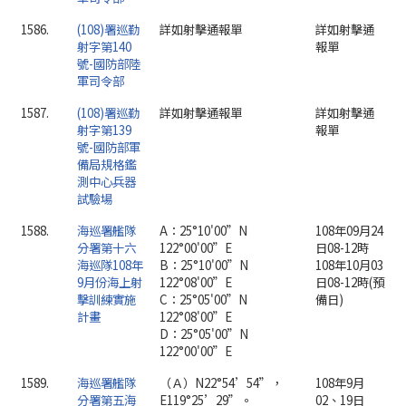
1586.
(108)署巡勤
詳如射擊通報單
詳如射擊通
射字第140
報單
號-國防部陸
軍司令部
1587.
(108)署巡勤
詳如射擊通報單
詳如射擊通
射字第139
報單
號-國防部軍
備局規格鑑
測中心兵器
試驗場
1588.
海巡署艦隊
A：25°10'00”N
108年09月24
分署第十六
122°00'00”E
日08-12時
海巡隊108年
B：25°10'00”N
108年10月03
9月份海上射
122°08'00”E
日08-12時(預
擊訓練實施
C：25°05'00”N
備日)
計畫
122°08'00”E
D：25°05'00”N
122°00'00”E
1589.
海巡署艦隊
（Ａ）N22°54’54”，
108年9月
分署第五海
E119°25’29”。
02、19日