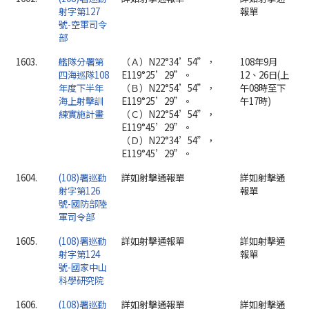
射字第127
報單
號-空軍司令
部
1603.
艦隊分署第
（Ａ）N22°34’54”，
108年9月
四海巡隊108
E119°25’29”。
12、26日(上
年度下半年
（Ｂ）N22°54’54”，
午08時至下
海上射擊訓
E119°25’29”。
午17時)
練實施計畫
（Ｃ）N22°54’54”，
E119°45’29”。
（Ｄ）N22°34’54”，
E119°45’29”。
1604.
(108)署巡勤
詳如射擊通報單
詳如射擊通
射字第126
報單
號-國防部陸
軍司令部
1605.
(108)署巡勤
詳如射擊通報單
詳如射擊通
射字第124
報單
號-國家中山
科學研究院
1606.
(108)署巡勤
詳如射擊通報單
詳如射擊通