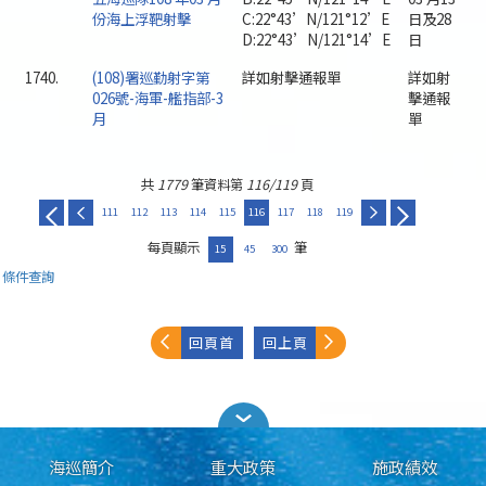
份海上浮靶射擊
C:22°43’N/121°12’E
日及28
D:22°43’N/121°14’E
日
1740.
(108)署巡勤射字第
詳如射擊通報單
詳如射
026號-海軍-艦指部-3
擊通報
月
單
共
1779
筆資料第
116/119
頁
111
112
113
114
115
116
117
118
119
每頁顯示
筆
15
45
300
條件查詢
回頁首
回上頁
海巡簡介
重大政策
施政績效