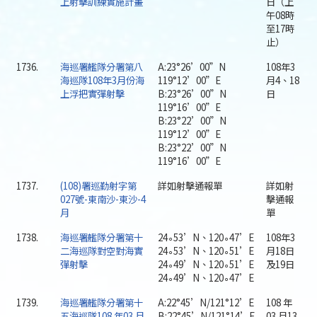
上射擊訓練實施計畫
日（上
午08時
至17時
止）
1736.
海巡署艦隊分署第八
A:23°26’00”N
108年3
海巡隊108年3月份海
119°12’00”E
月4、18
上浮把實彈射擊
B:23°26’00”N
日
119°16’00”E
B:23°22’00”N
119°12’00”E
B:23°22’00”N
119°16’00”E
1737.
(108)署巡勤射字第
詳如射擊通報單
詳如射
027號-東南沙-東沙-4
擊通報
月
單
1738.
海巡署艦隊分署第十
24∘53’N、120∘47’E
108年3
二海巡隊對空對海實
24∘53’N、120∘51’E
月18日
彈射擊
24∘49’N、120∘51’E
及19日
24∘49’N、120∘47’E
1739.
海巡署艦隊分署第十
A:22°45’N/121°12’E
108 年
五海巡隊108 年03 月
B:22°45’N/121°14’E
03 月13