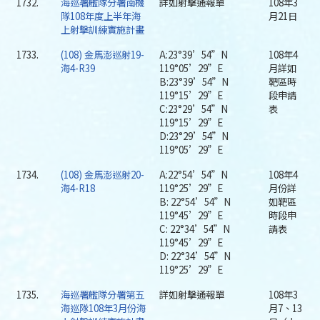
1732.
海巡署艦隊分署南機
詳如射擊通報單
108年3
隊108年度上半年海
月21日
上射擊訓練實施計畫
1733.
(108) 金馬澎巡射19-
A:23°39’54”N
108年4
海4-R39
119°05’29”E
月詳如
B:23°39’54”N
靶區時
119°15’29”E
段申請
C:23°29’54”N
表
119°15’29”E
D:23°29’54”N
119°05’29”E
1734.
(108) 金馬澎巡射20-
A:22°54’54”N
108年4
海4-R18
119°25’29”E
月份詳
B: 22°54’54”N
如靶區
119°45’29”E
時段申
C: 22°34’54”N
請表
119°45’29”E
D: 22°34’54”N
119°25’29”E
1735.
海巡署艦隊分署第五
詳如射擊通報單
108年3
海巡隊108年3月份海
月7、13