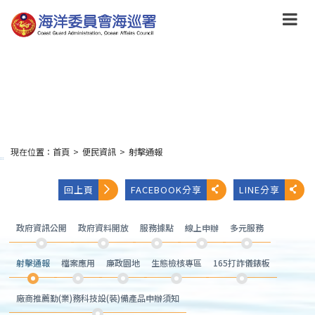
跳
到
主
要
內
容
Skip
to
main
content
現在位置：
首頁
>
便民資訊
>
射擊通報
:::
回上頁
FACEBOOK分享
LINE分享
政府資訊公開
政府資料開放
服務據點
線上申辦
多元服務
射擊通報
檔案應用
廉政園地
生態檢核專區
165打詐儀錶板
廠商推薦勤(業)務科技設(裝)備產品申辦須知