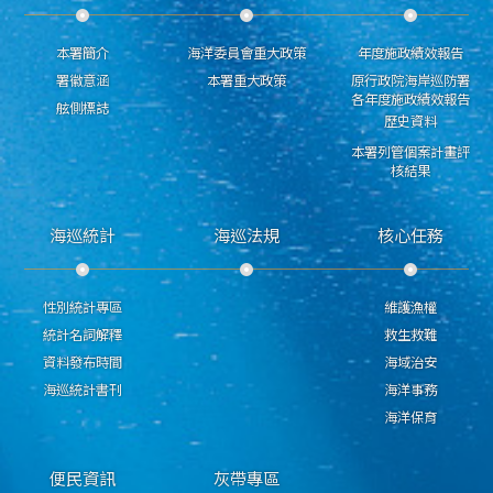
本署簡介
海洋委員會重大政策
年度施政績效報告
署徽意涵
本署重大政策
原行政院海岸巡防署
各年度施政績效報告
舷側標誌
歷史資料
本署列管個案計畫評
核結果
海巡統計
海巡法規
核心任務
性別統計專區
維護漁權
統計名詞解釋
救生救難
資料發布時間
海域治安
海巡統計書刊
海洋事務
海洋保育
便民資訊
灰帶專區