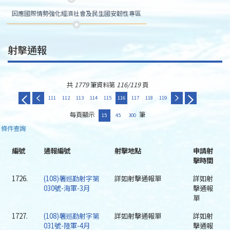
因應國際情勢強化經濟社會及民生國安韌性專區
射擊通報
共
1779
筆資料第
116/119
頁
111
112
113
114
115
116
117
118
119
每頁顯示
筆
15
45
300
條件查詢
編號
通報編號
射擊地點
申請射
擊時間
1726.
(108)署巡勤射字第
詳如射擊通報單
詳如射
030號-海軍-3月
擊通報
單
1727.
(108)署巡勤射字第
詳如射擊通報單
詳如射
031號-陸軍-4月
擊通報