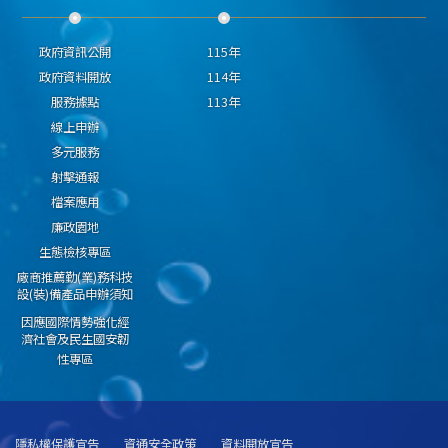
政府資訊公開
115年
政府資料開放
114年
服務據點
113年
線上申辦
多元服務
射擊通報
檔案應用
廉政園地
生態檢核專區
廠商推薦勤(業)務科技
設(裝)備產品申辦須知
因應國際情勢強化經
濟社會及民生國安韌
性專區
隱私權保護宣告
資通安全政策
資料開放宣告