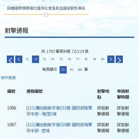
因應國際情勢強化經濟社會及民生國安韌性專區
射擊通報
共
1783
筆資料第
72/119
頁
71
72
73
74
75
76
77
78
79
80
每頁顯示
筆
15
45
300
條件查詢
編號
通報編號
射擊地
申請射
點
擊時間
1066.
(111)署巡勤射字第151號-國防部陸軍
詳如射
詳如射
司令部--海(空)域
擊通報
擊通報
1067.
(111)署巡勤射字第150號-國防部海軍
詳如射
詳如射
司令部--空域
擊通報
擊通報