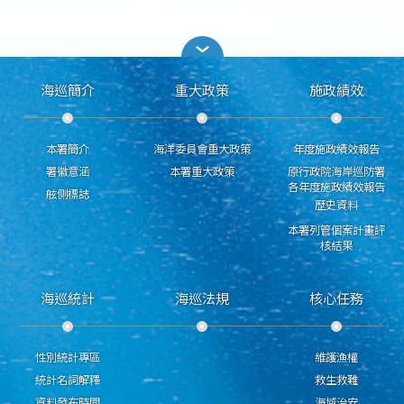
海巡簡介
重大政策
施政績效
本署簡介
海洋委員會重大政策
年度施政績效報告
署徽意涵
本署重大政策
原行政院海岸巡防署
各年度施政績效報告
舷側標誌
歷史資料
本署列管個案計畫評
核結果
海巡統計
海巡法規
核心任務
性別統計專區
維護漁權
統計名詞解釋
救生救難
資料發布時間
海域治安