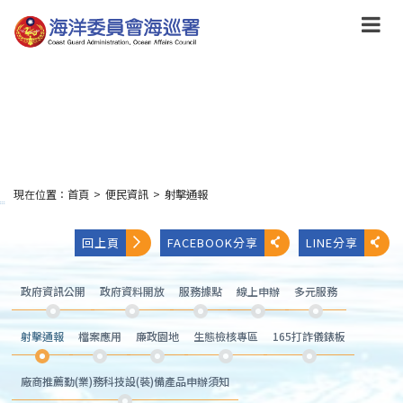
跳
到
主
要
內
容
Skip
to
main
content
現在位置：
首頁
>
便民資訊
>
射擊通報
:::
回上頁
FACEBOOK分享
LINE分享
政府資訊公開
政府資料開放
服務據點
線上申辦
多元服務
射擊通報
檔案應用
廉政園地
生態檢核專區
165打詐儀錶板
廠商推薦勤(業)務科技設(裝)備產品申辦須知