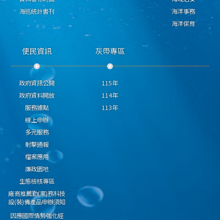
海巡統計書刊
海洋事務
海洋保育
便民資訊
灰帶專區
政府資訊公開
115年
政府資料開放
114年
服務據點
113年
線上申辦
多元服務
射擊通報
檔案應用
廉政園地
生態檢核專區
廠商推薦勤(業)務科技
設(裝)備產品申辦須知
因應國際情勢強化經