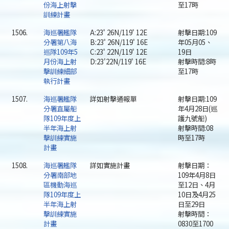
份海上射擊
至17時
訓練計畫
1506.
海巡署艦隊
A:23ﾟ26N/119ﾟ12E
射擊日期:109
分署第八海
B:23ﾟ26N/119ﾟ16E
年05月05、
巡隊109年5
C:23ﾟ22N/119ﾟ12E
19日
月份海上射
D:23'22N/119ﾟ16E
射擊時間:8時
擊訓練細部
至17時
執行計畫
1507.
海巡署艦隊
詳如射擊通報單
射擊日期:109
分署直屬船
年4月28日(巡
隊109年度上
護九號船)
半年海上射
射擊時間:08
擊訓練實施
時至17時
計畫
1508.
海巡署艦隊
詳如實施計畫
射擊日期：
分署南部地
109年4月8日
區機動海巡
至12日、4月
隊109年度上
10日及4月25
半年海上射
日至29日
擊訓練實施
射擊時間：
計畫
0830至1700