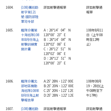
1604.
(108)署巡勤
詳如射擊通報單
詳如射擊通
射字第121
報單
號-國防部陸
軍司令部
1605.
艦隊分署第
A：26°14’04” N
108年8月11
十海巡隊108
120°00’23”E
日（上午08
年8月份海上
B：26°14’04” N
時至12時
射擊訓練實
120°02’06”E
止）
施計畫
C：26°12’51” N
120°02’06”E
D：26°12’51” N
120°00’23”E
1606.
艦隊分署北
A:25ﾟ28N、122ﾟ00E
108年08月
部地區機動
B:25ﾟ20N、122ﾟ00E
19、28日(上
海巡隊108年
C:25ﾟ20N、122ﾟ12E
午08時至下
8月份海上射
D:25ﾟ28N、122ﾟ12E
午17時)
擊報告單
1607.
(108)署巡勤
詳如射擊通報單
詳如射擊通