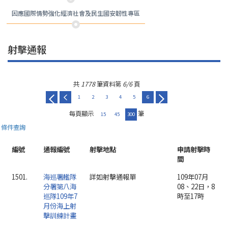
因應國際情勢強化經濟社會及民生國安韌性專區
射擊通報
共
1778
筆資料第
6/6
頁
1
2
3
4
5
6
每頁顯示
筆
15
45
300
條件查詢
編號
通報編號
射擊地點
申請射擊時
間
1501.
海巡署艦隊
詳如射擊通報單
109年07月
分署第八海
08、22日，8
巡隊109年7
時至17時
月份海上射
擊訓練計畫