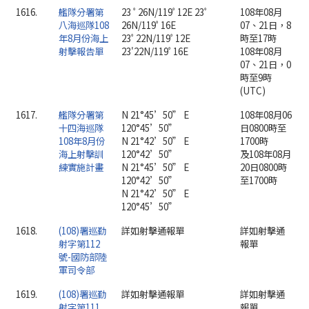
1616.
艦隊分署第
23 ﾟ26N/119ﾟ12E 23ﾟ
108年08月
八海巡隊108
26N/119ﾟ16E
07、21日，8
年8月份海上
23ﾟ22N/119ﾟ12E
時至17時
射擊報告單
23'22N/119ﾟ16E
108年08月
07、21日，0
時至9時
(UTC)
1617.
艦隊分署第
N 21°45’50” E
108年08月06
十四海巡隊
120°45’50”
日0800時至
108年8月份
N 21°42’50” E
1700時
海上射擊訓
120°42’50”
及108年08月
練實施計畫
N 21°45’50” E
20日0800時
120°42’50”
至1700時
N 21°42’50” E
120°45’50”
1618.
(108)署巡勤
詳如射擊通報單
詳如射擊通
射字第112
報單
號-國防部陸
軍司令部
1619.
(108)署巡勤
詳如射擊通報單
詳如射擊通
射字第111
報單