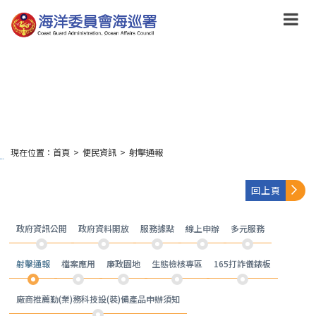
跳
到
主
要
內
容
Skip
to
main
content
現在位置：
首頁
>
便民資訊
>
射擊通報
:::
回上頁
政府資訊公開
政府資料開放
服務據點
線上申辦
多元服務
射擊通報
檔案應用
廉政園地
生態檢核專區
165打詐儀錶板
廠商推薦勤(業)務科技設(裝)備產品申辦須知