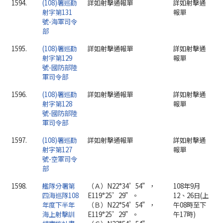
1594.
(108)署巡勤
詳如射擊通報單
詳如射擊通
射字第131
報單
號-海軍司令
部
1595.
(108)署巡勤
詳如射擊通報單
詳如射擊通
射字第129
報單
號-國防部陸
軍司令部
1596.
(108)署巡勤
詳如射擊通報單
詳如射擊通
射字第128
報單
號-國防部陸
軍司令部
1597.
(108)署巡勤
詳如射擊通報單
詳如射擊通
射字第127
報單
號-空軍司令
部
1598.
艦隊分署第
（Ａ）N22°34’54”，
108年9月
四海巡隊108
E119°25’29”。
12、26日(上
年度下半年
（Ｂ）N22°54’54”，
午08時至下
海上射擊訓
E119°25’29”。
午17時)