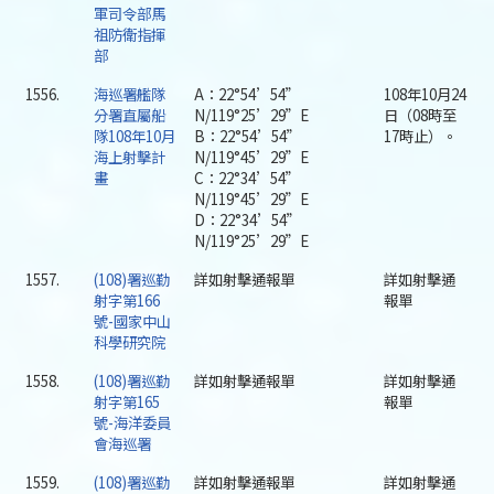
軍司令部馬
祖防衛指揮
部
1556.
海巡署艦隊
A：22°54’54”
108年10月24
分署直屬船
N/119°25’29”E
日（08時至
隊108年10月
B：22°54’54”
17時止）。
海上射擊計
N/119°45’29”E
畫
C：22°34’54”
N/119°45’29”E
D：22°34’54”
N/119°25’29”E
1557.
(108)署巡勤
詳如射擊通報單
詳如射擊通
射字第166
報單
號-國家中山
科學研究院
1558.
(108)署巡勤
詳如射擊通報單
詳如射擊通
射字第165
報單
號-海洋委員
會海巡署
1559.
(108)署巡勤
詳如射擊通報單
詳如射擊通