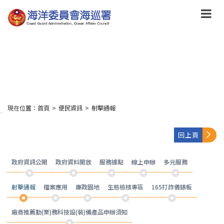
跳
到
主
要
內
容
Skip
to
main
content
現在位置：
首頁
>
便民資訊
>
射擊通報
:::
回上頁
政府資訊公開
政府資料開放
服務據點
線上申辦
多元服務
射擊通報
檔案應用
廉政園地
生態檢核專區
165打詐儀錶板
廠商推薦勤(業)務科技設(裝)備產品申辦須知