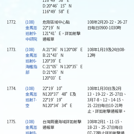
116°49’58”E
D:20°46’15”N
116°49’58”E
1772.
(108)
危險區域中心點
108年2月20-22、26-27
金馬澎
22°19’N
日每日0900-1030時
巡射9-
121°41’E，詳如射擊
中研院
通報單
1773.
(108)
A:21°36’N 120°08’E
108年1月19及24日08-
金馬澎
B:21°43’N
12時
巡射6-
120°39’E
海艦指
C:21°05’N 120°35’E
部
D:21°05’N
120°03’E
1774.
(108)
22°19’10”
108年1月30日及2月
金馬澎
N120°37’48”E及
13、19-22、25-27日、
巡射7-
22°19’19”
3月7-8、12、14-15、
空
N120°34’34”E
21-22日每日10-21時
止，詳如射擊通報單。
1775.
(108)
台灣周邊海域詳如射擊
108年2月1、11-15、
金馬澎
通報單
18-23、25-27日每日
巡射8-
07-22時止詳如射擊通