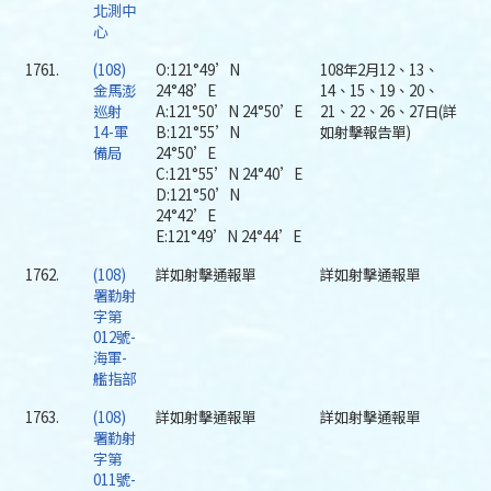
北測中
心
1761.
(108)
O:121°49’N
108年2月12、13、
金馬澎
24°48’E
14、15、19、20、
巡射
A:121°50’N 24°50’E
21、22、26、27日(詳
14-軍
B:121°55’N
如射擊報告單)
備局
24°50’E
C:121°55’N 24°40’E
D:121°50’N
24°42’E
E:121°49’N 24°44’E
1762.
(108)
詳如射擊通報單
詳如射擊通報單
署勤射
字第
012號-
海軍-
艦指部
1763.
(108)
詳如射擊通報單
詳如射擊通報單
署勤射
字第
011號-