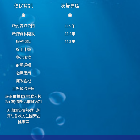
便民資訊
灰帶專區
政府資訊公開
115年
政府資料開放
114年
服務據點
113年
線上申辦
多元服務
射擊通報
檔案應用
廉政園地
生態檢核專區
廠商推薦勤(業)務科技
設(裝)備產品申辦須知
因應國際情勢強化經
濟社會及民生國安韌
性專區