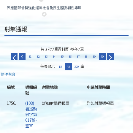
因應國際情勢強化經濟社會及民生國安韌性專區
射擊通報
共
1783
筆資料第
40/40
頁
31
32
33
34
35
36
37
38
39
40
每頁顯示
筆
15
45
300
條件查詢
編號
通報編
射擊地點
申請射擊時間
號
1756.
(108)
詳如射擊通報單
詳如射擊通報單
署巡勤
射字第
017號-
空軍