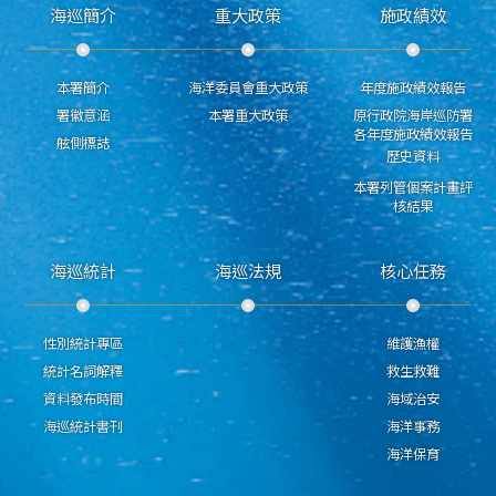
海巡簡介
重大政策
施政績效
本署簡介
海洋委員會重大政策
年度施政績效報告
署徽意涵
本署重大政策
原行政院海岸巡防署
各年度施政績效報告
舷側標誌
歷史資料
本署列管個案計畫評
核結果
海巡統計
海巡法規
核心任務
性別統計專區
維護漁權
統計名詞解釋
救生救難
資料發布時間
海域治安
海巡統計書刊
海洋事務
海洋保育