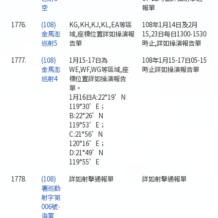
空
報單
1776.
(108)
KG,KH,KJ,KL,EA等區
108年1月14日及2月
金馬澎
域,座標位置詳如操演報
15,23日每日1300-1530
巡射5
告單
時止,詳如操演報告單
1777.
(108)
1月15-17日為
108年1月15-17日05-15
金馬澎
WE,WF,WG等區域,座
時止詳如操演報告單
巡射4
標位置詳如操演報告
單。
1月16日A:22°19’N
119°30’E；
B:22°26’N
119°53’E；
C:21°56’N
120°16’E；
D:21°49’N
119°55’E
1778.
(108)
詳如射擊通報單
詳如射擊通報單
署巡勤
射字第
006號-
海軍