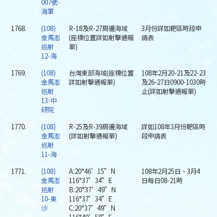
007號-
海軍
1768.
(108)
R-18及R-27周邊海域
3月份詳如靶區時段申
金馬澎
(座標位置詳如射擊通報
請表
巡射
單)
12-海
1769.
(108)
台灣東部海域(座標位置
108年2月20-21及22-23
金馬澎
詳如射擊通報單)
及26-27日0900-1030時
巡射
止(詳如射擊通報單)
13-中
研院
1770.
(108)
R-25及R-39周邊海域
詳如108年3月份靶區時
金馬澎
(詳如射擊通報單)
段申請表
巡射
11-海
1771.
(108)
A:20°46’15”N
108年2月25日、3月4
金馬澎
116°37’34”E
日每日08-21時
巡射
B:20°37’49”N
10-東
116°37’34”E
沙
C:20°37’49”N