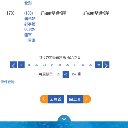
北測
1783.
(108)
詳如射擊通報單
詳如射擊通報單
署巡勤
射字第
001號-
陸軍-
十軍團
共
1783
筆資料第
40/40
頁
31
32
33
34
35
36
37
38
39
40
每頁顯示
筆
15
45
300
條件查詢
回頁首
回上頁