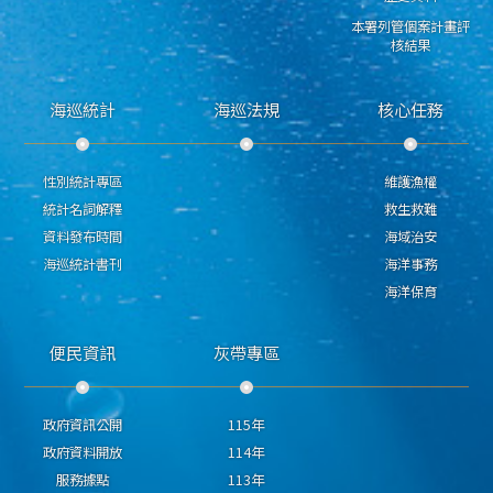
本署列管個案計畫評
核結果
海巡統計
海巡法規
核心任務
性別統計專區
維護漁權
統計名詞解釋
救生救難
資料發布時間
海域治安
海巡統計書刊
海洋事務
海洋保育
便民資訊
灰帶專區
政府資訊公開
115年
政府資料開放
114年
服務據點
113年