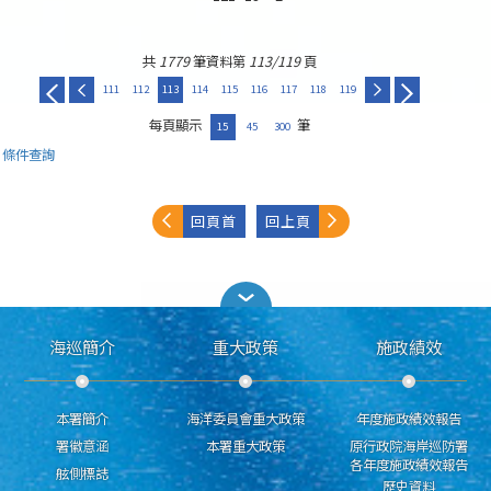
共
1779
筆資料第
113/119
頁
111
112
113
114
115
116
117
118
119
每頁顯示
筆
15
45
300
條件查詢
回頁首
回上頁
海巡簡介
重大政策
施政績效
本署簡介
海洋委員會重大政策
年度施政績效報告
署徽意涵
本署重大政策
原行政院海岸巡防署
各年度施政績效報告
舷側標誌
歷史資料