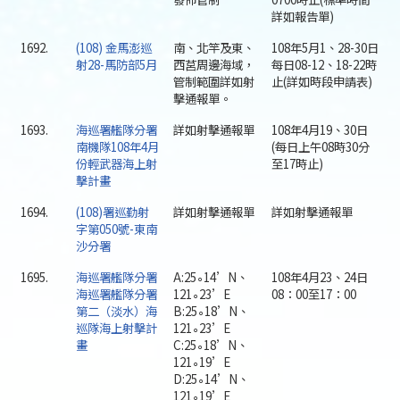
詳如報告單)
1692.
(108) 金馬澎巡
南、北竿及東、
108年5月1、28-30日
射28-馬防部5月
西莒周邊海域，
每日08-12、18-22時
管制範圍詳如射
止(詳如時段申請表)
擊通報單。
1693.
海巡署艦隊分署
詳如射擊通報單
108年4月19、30日
南機隊108年4月
(每日上午08時30分
份輕武器海上射
至17時止)
擊計畫
1694.
(108)署巡勤射
詳如射擊通報單
詳如射擊通報單
字第050號-東南
沙分署
1695.
海巡署艦隊分署
A:25∘14’N、
108年4月23、24日
海巡署艦隊分署
121∘23’E
08：00至17：00
第二（淡水）海
B:25∘18’N、
巡隊海上射擊計
121∘23’E
畫
C:25∘18’N、
121∘19’E
D:25∘14’N、
121∘19’E