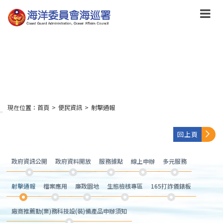
跳
到
主
要
內
容
Skip
to
main
content
現在位置：
首頁
>
便民資訊
>
射擊通報
:::
回上頁
政府資訊公開
政府資料開放
服務據點
線上申辦
多元服務
射擊通報
檔案應用
廉政園地
生態檢核專區
165打詐儀錶板
廠商推薦勤(業)務科技設(裝)備產品申辦須知