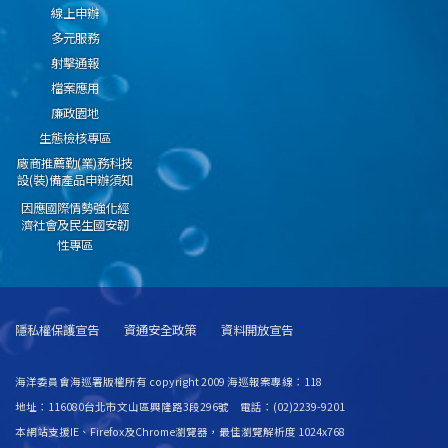
線上申辦
多元服務
射擊通報
檔案應用
廉政園地
生態檢核專區
廠商推薦勤(業)務科技
設(裝)備產品申辦須知
因應國際情勢強化經
濟社會及民生國安韌
性專區
隱私權保護宣告
資通安全政策
資料開放宣告
海洋委員會海巡署版權所有 copyright 2009 海巡報案專線：118
地址：116080台北市文山區興隆路3段296號 電話：(02)2239-9201
本網站支援IE、Firefox及Chrome瀏覽器，最佳瀏覽解析度 1024x768