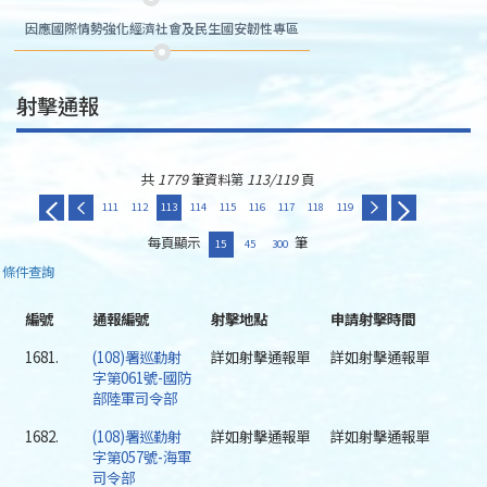
因應國際情勢強化經濟社會及民生國安韌性專區
射擊通報
共
1779
筆資料第
113/119
頁
111
112
113
114
115
116
117
118
119
每頁顯示
筆
15
45
300
條件查詢
編號
通報編號
射擊地點
申請射擊時間
1681.
(108)署巡勤射
詳如射擊通報單
詳如射擊通報單
字第061號-國防
部陸軍司令部
1682.
(108)署巡勤射
詳如射擊通報單
詳如射擊通報單
字第057號-海軍
司令部