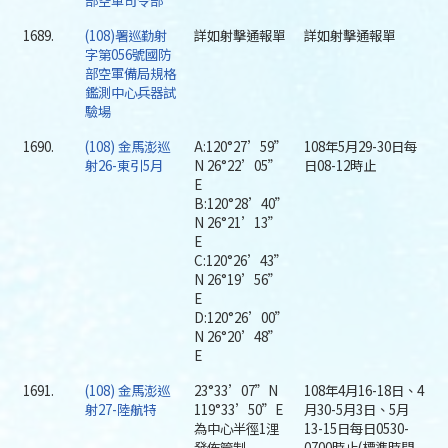
部空軍司令部
1689.
(108)署巡勤射
詳如射擊通報單
詳如射擊通報單
字第056號國防
部空軍備局規格
鑑測中心兵器試
驗場
1690.
(108) 金馬澎巡
A:120°27’59”
108年5月29-30日每
射26-東引5月
N 26°22’05”
日08-12時止
E
B:120°28’40”
N 26°21’13”
E
C:120°26’43”
N 26°19’56”
E
D:120°26’00”
N 26°20’48”
E
1691.
(108) 金馬澎巡
23°33’07”N
108年4月16-18日、4
射27-陸航特
119°33’50”E
月30-5月3日、5月
為中心半徑1浬
13-15日每日0530-
發佈管制
0700時止(標準時間