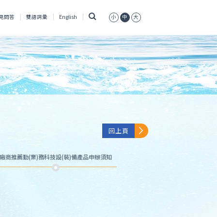
搜
見問答
雙語詞彙
English
小
中
大
尋
回上頁
廠商推薦勤(業)務科技設(裝)備產品申辦須知