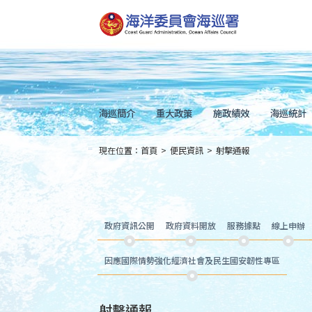
跳
到
主
要
內
容
Skip
to
main
content
海巡簡介
重大政策
施政績效
海巡統計
現在位置：
首頁
>
便民資訊
>
射擊通報
:::
政府資訊公開
政府資料開放
服務據點
線上申辦
因應國際情勢強化經濟社會及民生國安韌性專區
射擊通報