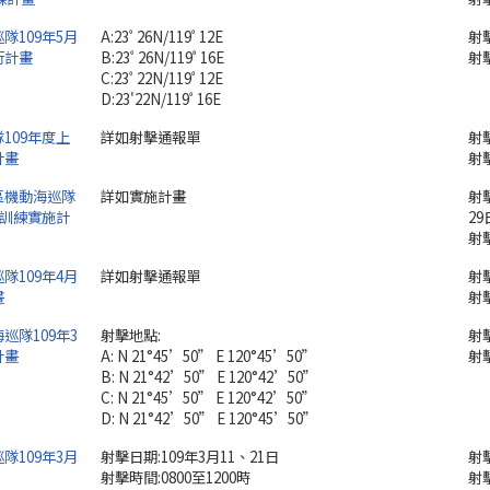
隊109年5月
A:23ﾟ26N/119ﾟ12E
射擊
行計畫
B:23ﾟ26N/119ﾟ16E
射
C:23ﾟ22N/119ﾟ12E
D:23'22N/119ﾟ16E
109年度上
詳如射擊通報單
射擊
計畫
射
區機動海巡隊
詳如實施計畫
射
擊訓練實施計
29
射擊
隊109年4月
詳如射擊通報單
射擊
畫
射擊
巡隊109年3
射擊地點:
射擊
計畫
A: N 21°45’50” E 120°45’50”
射擊
B: N 21°42’50” E 120°42’50”
C: N 21°45’50” E 120°42’50”
D: N 21°42’50” E 120°45’50”
隊109年3月
射擊日期:109年3月11、21日
射擊
射擊時間:0800至1200時
射擊