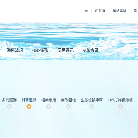
:::
回首頁
網站導覽
常
海巡法規
核心任務
便民資訊
灰帶專區
多元服務
射擊通報
檔案應用
廉政園地
生態檢核專區
165打詐儀錶板