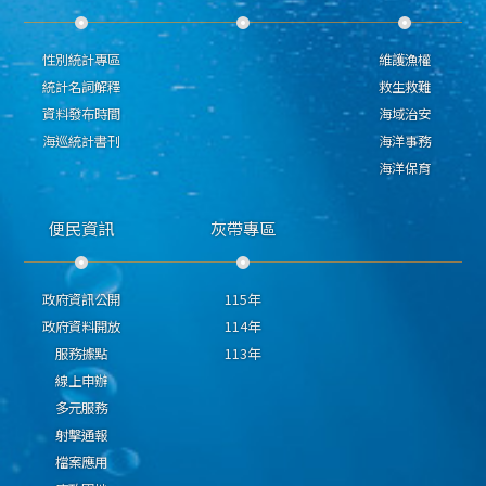
性別統計專區
維護漁權
統計名詞解釋
救生救難
資料發布時間
海域治安
海巡統計書刊
海洋事務
海洋保育
便民資訊
灰帶專區
政府資訊公開
115年
政府資料開放
114年
服務據點
113年
線上申辦
多元服務
射擊通報
檔案應用