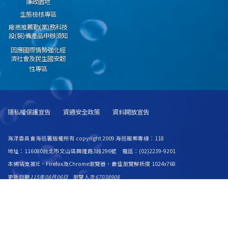
廉政園地
生態檢核專區
廠商推薦勤(業)務科技
設(裝)備產品申辦須知
因應國際情勢強化經
濟社會及民生國安韌
性專區
隱私權保護宣告
資通安全政策
資料開放宣告
海洋委員會海巡署版權所有 copyright 2009 海巡報案專線：118
地址：116080台北市文山區興隆路3段296號 電話：(02)2239-9201
本網站支援IE、Firefox及Chrome瀏覽器，最佳瀏覽解析度 1024x768
更新日期
115年08月06日
瀏覽人次
67038908