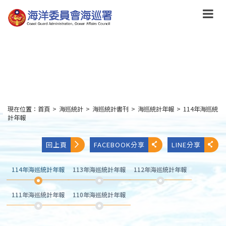
跳
到
主
要
內
容
Skip
to
main
content
現在位置：
首頁
>
海巡統計
>
海巡統計書刊
>
海巡統計年報
>
114年海巡統
:::
計年報
回上頁
FACEBOOK分享
LINE分享
114年海巡統計年報
113年海巡統計年報
112年海巡統計年報
111年海巡統計年報
110年海巡統計年報