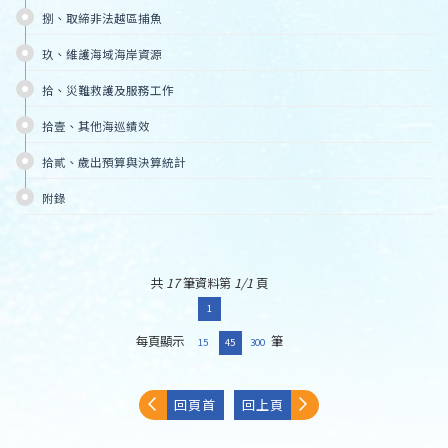
捌、取締非法越區捕魚
玖、維護海域海岸資源
拾、災難救護及服務工作
拾壹、其他海巡績效
拾貳、歲出預算與決算統計
附錄
共
17
筆資料第
1/1
頁
1
每頁顯示
筆
15
45
300
回頁首
回上頁