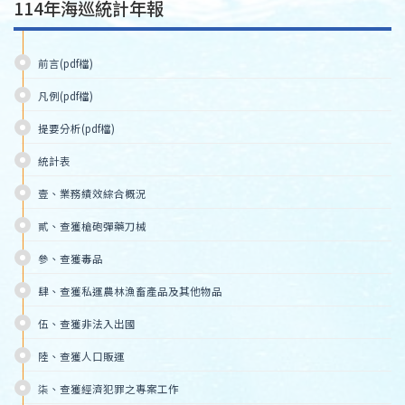
114年海巡統計年報
前言(pdf檔)
凡例(pdf檔)
提要分析(pdf檔)
統計表
壹、業務績效綜合概況
貳、查獲槍砲彈藥刀械
參、查獲毒品
肆、查獲私運農林漁畜產品及其他物品
伍、查獲非法入出國
陸、查獲人口販運
柒、查獲經濟犯罪之專案工作