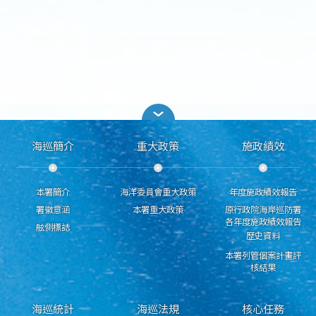
海巡簡介
重大政策
施政績效
本署簡介
海洋委員會重大政策
年度施政績效報告
署徽意涵
本署重大政策
原行政院海岸巡防署
各年度施政績效報告
舷側標誌
歷史資料
本署列管個案計畫評
核結果
海巡統計
海巡法規
核心任務