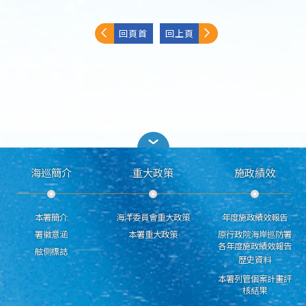
回頁首
回上頁
海巡簡介
重大政策
施政績效
本署簡介
海洋委員會重大政策
年度施政績效報告
署徽意涵
本署重大政策
原行政院海岸巡防署
各年度施政績效報告
舷側標誌
歷史資料
本署列管個案計畫評
核結果