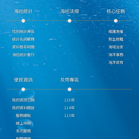
海巡統計
海巡法規
核心任務
性別統計專區
維護漁權
統計名詞解釋
救生救難
資料發布時間
海域治安
海巡統計書刊
海洋事務
海洋保育
便民資訊
灰帶專區
政府資訊公開
115年
政府資料開放
114年
服務據點
113年
線上申辦
多元服務
射擊通報