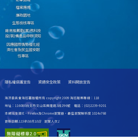
檔案應用
廉政園地
生態檢核專區
廠商推薦勤(業)務科技
設(裝)備產品申辦須知
因應國際情勢強化經
濟社會及民生國安韌
性專區
隱私權保護宣告
資通安全政策
資料開放宣告
海洋委員會海巡署版權所有 copyright 2009 海巡報案專線：118
地址：116080台北市文山區興隆路3段296號 電話：(02)2239-9201
本網站支援IE、Firefox及Chrome瀏覽器，最佳瀏覽解析度 1024x768
更新日期
115年08月10日
瀏覽人次
1