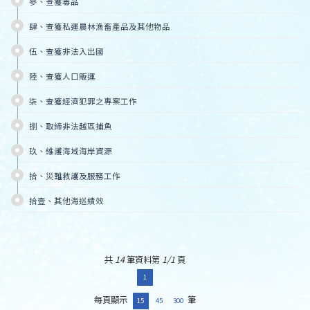
參、查獲毒品
肆、查獲私運農林漁畜產品及其他物品
伍、查獲非法入出國
陸、查獲人口販運
柒、查獲經濟犯罪之專案工作
捌、取締非法越區捕魚
玖、維護海域海岸資源
拾、災難救護及服務工作
拾壹、其他海巡績效
共
14
筆資料第
1/1
頁
1
每頁顯示
筆
15
45
300