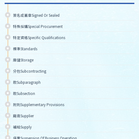
簽名或蓋章Signed Or Sealed 
特殊採購Special Procurement 
特定資格Specific Qualifications 
標準Standards
庫儲Storage 
分包Subcontracting 
款Subparagraph
款Subsection
附則Supplementary Provisions
廠商Supplier
補給Supply 
停業Suspension Of Business Operation