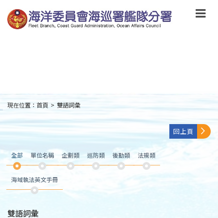
跳
到
主
要
內
容
Skip
to
main
content
現在位置：
首頁
>
雙語詞彙
:::
回上頁
全部
單位名稱
企劃類
巡防類
後勤類
法規類
海域執法英文手冊
雙語詞彙