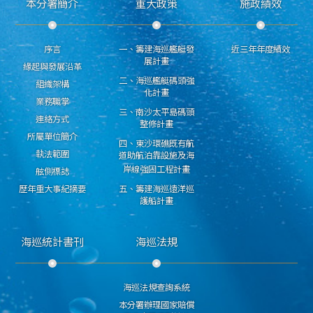
本分署簡介
重大政策
施政績效
序言
一、籌建海巡艦艇發
近三年年度績效
展計畫
緣起與發展沿革
二、海巡艦艇碼頭強
組織架構
化計畫
業務職掌
三、南沙太平島碼頭
連絡方式
整修計畫
所屬單位簡介
四、東沙環礁既有航
執法範圍
道助航泊靠設施及海
岸線強固工程計畫
舷側標誌
歷年重大事紀摘要
五、籌建海巡遠洋巡
護船計畫
海巡統計書刊
海巡法規
海巡法規查詢系統
本分署辦理國家賠償