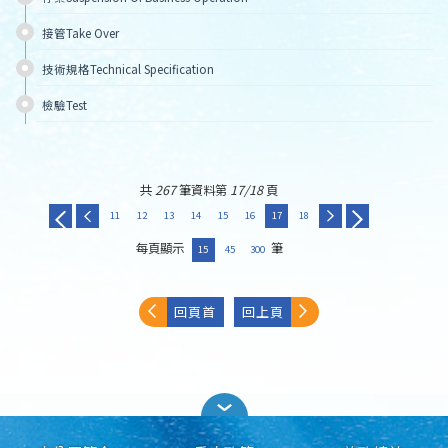
接管Take Over 
技術規格Technical Specification 
檢驗Test 
共
267
筆資料第
17/18
頁
11
12
13
14
15
16
17
18
每頁顯示
筆
15
45
300
回頁首
回上頁