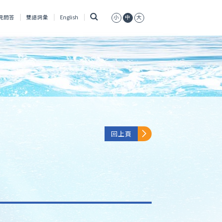
搜
見問答
雙語詞彙
English
小
中
大
尋
回上頁