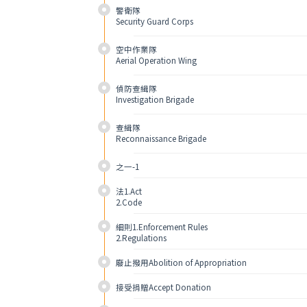
警衛隊
Security Guard Corps
空中作業隊
Aerial Operation Wing
偵防查緝隊
Investigation Brigade
查緝隊
Reconnaissance Brigade
之一-1
法1.Act
2.Code
細則1.Enforcement Rules
2.Regulations
廢止撥用Abolition of Appropriation
接受捐贈Accept Donation