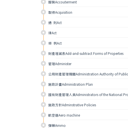
服裝Accouterment 
取得Acquisition
通  則Act
律Act
條  例Act
財產增減表Add-and-subtract Forms of Properties
管理Administer 
公用財產管理機關Administration Authority of Public 
施政計畫Administration Plan
國有財產管理人員Administrators of the National Pro
施政方針Adminstrative Policies
航空器Aero machine 
彈藥Ammo 