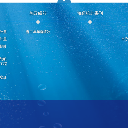
施政績效
海巡統計書刊
計畫
近三年年度績效
計畫
本
修計
助航
工程
船計