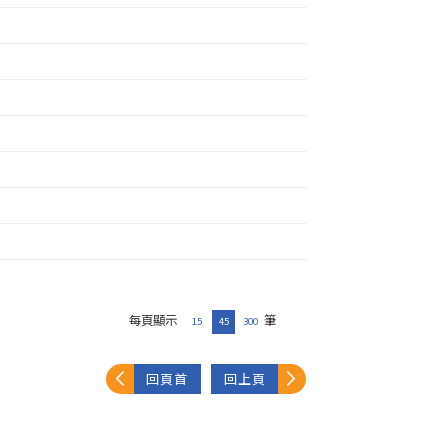
每頁顯示
筆
15
45
300
回頁首
回上頁