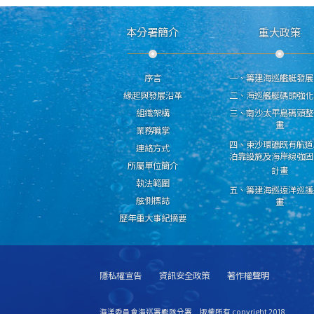
本分署簡介
重大政策
序言
一、籌建海巡艦艇發展
緣起與發展沿革
二、海巡艦艇碼頭強化
組織架構
三、南沙太平島碼頭整
畫
業務職掌
四、東沙環礁既有航道
連絡方式
泊靠設施及海岸線強固
所屬單位簡介
計畫
執法範圍
五、籌建海巡遠洋巡護
舷側標誌
畫
歷年重大事紀摘要
隱私權宣告
資訊安全政策
著作權聲明
海洋委員會海巡署艦隊分署 版權所有 copyright 2018