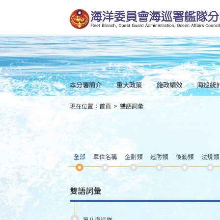
跳
到
主
要
內
容
Skip
to
main
content
本分署簡介
重大政策
施政績效
海巡統
現在位置：
首頁
>
雙語詞彙
:::
全部
單位名稱
企劃類
巡防類
後勤類
法規類
雙語詞彙
第八海巡隊