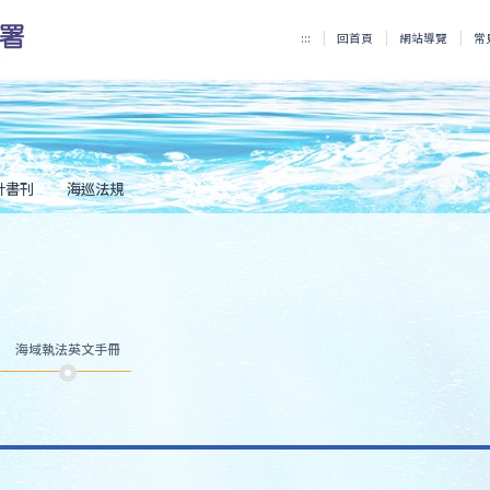
:::
回首頁
網站導覽
常
計書刊
海巡法規
海域執法英文手冊