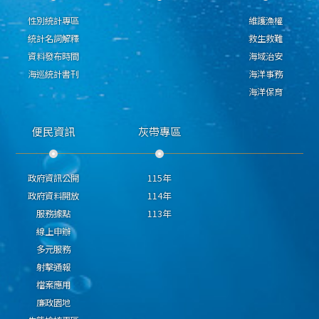
性別統計專區
維護漁權
統計名詞解釋
救生救難
資料發布時間
海域治安
海巡統計書刊
海洋事務
海洋保育
便民資訊
灰帶專區
政府資訊公開
115年
政府資料開放
114年
服務據點
113年
線上申辦
多元服務
射擊通報
檔案應用
廉政園地