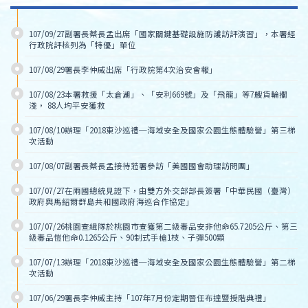
107/09/27副署長蔡長孟出席「國家關鍵基礎設施防護訪評演習」，本署經
行政院評核列為「特優」單位
107/08/29署長李仲威出席「行政院第4次治安會報」
107/08/23本署救援「太倉湖」、「安利669號」及「飛龍」等7艘貨輪擱
淺， 88人均平安獲救
107/08/10辦理「2018東沙巡禮─海域安全及國家公園生態體驗營」第三梯
次活動
107/08/07副署長蔡長孟接待蒞署參訪「美國國會助理訪問團」
107/07/27在兩國總統見證下，由雙方外交部部長簽署「中華民國（臺灣）
政府與馬紹爾群島共和國政府海巡合作協定」
107/07/26桃園查緝隊於桃園市查獲第二級毒品安非他命65.7205公斤、第三
級毒品愷他命0.1265公斤、90制式手槍1枝、子彈500顆
107/07/13辦理「2018東沙巡禮─海域安全及國家公園生態體驗營」第二梯
次活動
107/06/29署長李仲威主持「107年7月份定期晉任布達暨授階典禮」