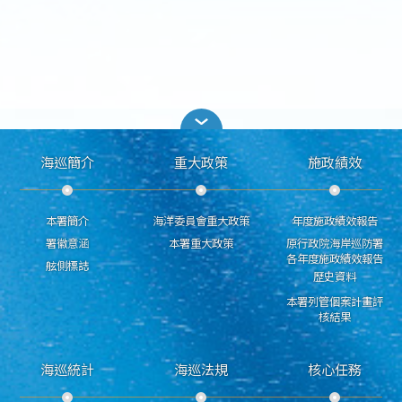
海巡簡介
重大政策
施政績效
本署簡介
海洋委員會重大政策
年度施政績效報告
署徽意涵
本署重大政策
原行政院海岸巡防署
各年度施政績效報告
舷側標誌
歷史資料
本署列管個案計畫評
核結果
海巡統計
海巡法規
核心任務