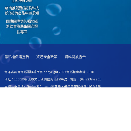
生態檢核專區
廠商推薦勤(業)務科技
設(裝)備產品申辦須知
因應國際情勢強化經
濟社會及民生國安韌
性專區
隱私權保護宣告
資通安全政策
資料開放宣告
海洋委員會海巡署版權所有 copyright 2009 海巡報案專線：118
地址：116080台北市文山區興隆路3段296號 電話：(02)2239-9201
本網站支援IE、Firefox及Chrome瀏覽器，最佳瀏覽解析度 1024x768
更新日期
115年08月10日
瀏覽人次
67106509