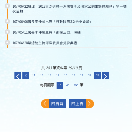
107/06/22辦理「2018東沙巡禮─海域安全及國家公園生態體驗營」第一梯
次活動
107/06/06署長李仲威出席「行政院第3次治安會報」
107/05/11署長李仲威主持「南援三號」演練
107/04/28蔡總統主持海洋委員會揭牌典禮
共
283
筆資料第
19/19
頁
11
12
13
14
15
16
17
18
19
每頁顯示
筆
15
45
300
回頁首
回上頁