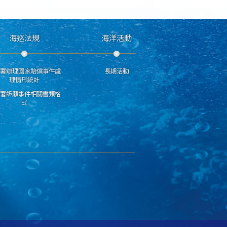
海巡法規
海洋活動
分署辦理國家賠償事件處
長期活動
理情形統計
巡署訴願事件相關書類格
式