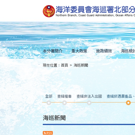
跳
到
主
要
內
容
Skip
to
main
content
本分署簡介
重大政策
施政績效
海巡統
現在位置：
首頁
>
海巡新聞
:::
全部
查緝槍毒
查緝非法入出國
查緝菸酒農畜品
海巡新聞