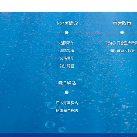
本分署簡介
重大政策
機關沿革
海洋委員會重大政
組織架構
海巡署重大政策
業務職掌
執法範圍
海洋驛站
漢本海洋驛站
福龍海洋驛站