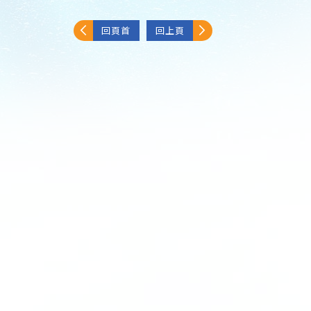
回頁首
回上頁