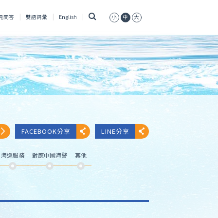
搜
見問答
雙語詞彙
English
小
中
大
尋
FACEBOOK分享
LINE分享
海巡服務
對應中國海警
其他