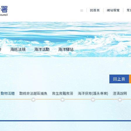
:::
回首頁
網站導覽
常
計
海巡法規
海洋活動
海洋驛站
回上頁
、動物活體
取締非法越區捕魚
救生救難救溺
海洋保育(護永專案)
澄清說明