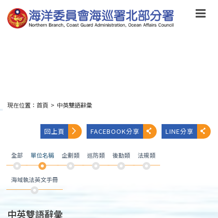
跳
到
主
要
內
容
Skip
to
main
content
現在位置：
首頁
>
中英雙語辭彙
:::
回上頁
FACEBOOK分享
LINE分享
全部
單位名稱
企劃類
巡防類
後勤類
法規類
海域執法英文手冊
中英雙語辭彙