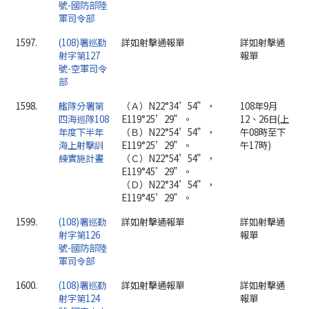
號-國防部陸
軍司令部
1597.
(108)署巡勤
詳如射擊通報單
詳如射擊通
射字第127
報單
號-空軍司令
部
1598.
艦隊分署第
（Ａ）N22°34’54”，
108年9月
四海巡隊108
E119°25’29”。
12、26日(上
年度下半年
（Ｂ）N22°54’54”，
午08時至下
海上射擊訓
E119°25’29”。
午17時)
練實施計畫
（Ｃ）N22°54’54”，
E119°45’29”。
（Ｄ）N22°34’54”，
E119°45’29”。
1599.
(108)署巡勤
詳如射擊通報單
詳如射擊通
射字第126
報單
號-國防部陸
軍司令部
1600.
(108)署巡勤
詳如射擊通報單
詳如射擊通
射字第124
報單