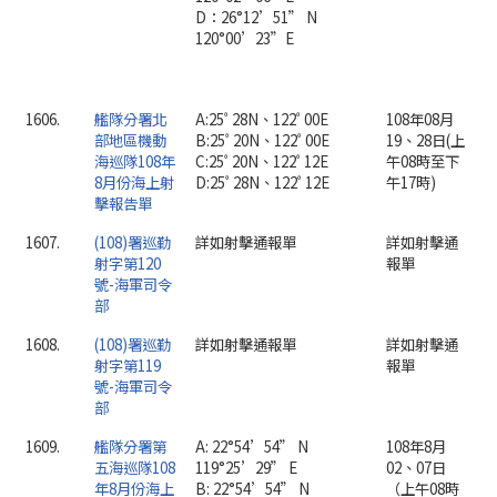
D：26°12’51” N
120°00’23”E
1606.
艦隊分署北
A:25ﾟ28N、122ﾟ00E
108年08月
部地區機動
B:25ﾟ20N、122ﾟ00E
19、28日(上
海巡隊108年
C:25ﾟ20N、122ﾟ12E
午08時至下
8月份海上射
D:25ﾟ28N、122ﾟ12E
午17時)
擊報告單
1607.
(108)署巡勤
詳如射擊通報單
詳如射擊通
射字第120
報單
號-海軍司令
部
1608.
(108)署巡勤
詳如射擊通報單
詳如射擊通
射字第119
報單
號-海軍司令
部
1609.
艦隊分署第
A: 22°54’54” N
108年8月
五海巡隊108
119°25’29” E
02、07日
年8月份海上
B: 22°54’54” N
（上午08時