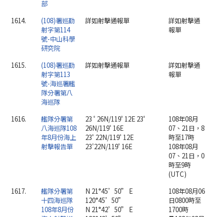
部
1614.
(108)署巡勤
詳如射擊通報單
詳如射擊通
射字第114
報單
號-中山科學
研究院
1615.
(108)署巡勤
詳如射擊通報單
詳如射擊通
射字第113
報單
號-海巡署艦
隊分署第八
海巡隊
1616.
艦隊分署第
23 ﾟ26N/119ﾟ12E 23ﾟ
108年08月
八海巡隊108
26N/119ﾟ16E
07、21日，8
年8月份海上
23ﾟ22N/119ﾟ12E
時至17時
射擊報告單
23'22N/119ﾟ16E
108年08月
07、21日，0
時至9時
(UTC)
1617.
艦隊分署第
N 21°45’50” E
108年08月06
十四海巡隊
120°45’50”
日0800時至
108年8月份
N 21°42’50” E
1700時