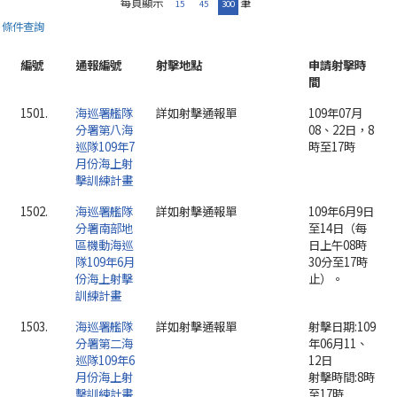
每頁顯示
筆
15
45
300
條件查詢
編號
通報編號
射擊地點
申請射擊時
間
1501.
海巡署艦隊
詳如射擊通報單
109年07月
分署第八海
08、22日，8
巡隊109年7
時至17時
月份海上射
擊訓練計畫
1502.
海巡署艦隊
詳如射擊通報單
109年6月9日
分署南部地
至14日（每
區機動海巡
日上午08時
隊109年6月
30分至17時
份海上射擊
止）。
訓練計畫
1503.
海巡署艦隊
詳如射擊通報單
射擊日期:109
分署第二海
年06月11、
巡隊109年6
12日
月份海上射
射擊時間:8時
擊訓練計畫
至17時