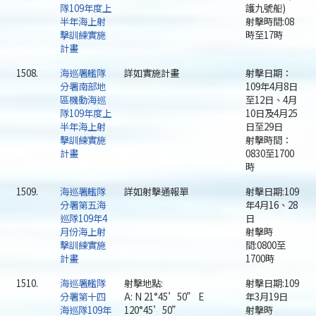
隊109年度上
護九號船)
半年海上射
射擊時間:08
擊訓練實施
時至17時
計畫
1508.
海巡署艦隊
詳如實施計畫
射擊日期：
分署南部地
109年4月8日
區機動海巡
至12日、4月
隊109年度上
10日及4月25
半年海上射
日至29日
擊訓練實施
射擊時間：
計畫
0830至1700
時
1509.
海巡署艦隊
詳如射擊通報單
射擊日期:109
分署第五海
年4月16、28
巡隊109年4
日
月份海上射
射擊時
擊訓練實施
間:0800至
計畫
1700時
1510.
海巡署艦隊
射擊地點:
射擊日期:109
分署第十四
A: N 21°45’50” E
年3月19日
海巡隊109年
120°45’50”
射擊時