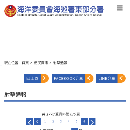
跳
到
主
要
內
容
Skip
to
main
content
現在位置：
首頁
>
便民資訊
>
射擊通報
:::
回上頁
FACEBOOK分享
LINE分享
射擊通報
共
1778
筆資料第
6/6
頁
1
2
3
4
5
6