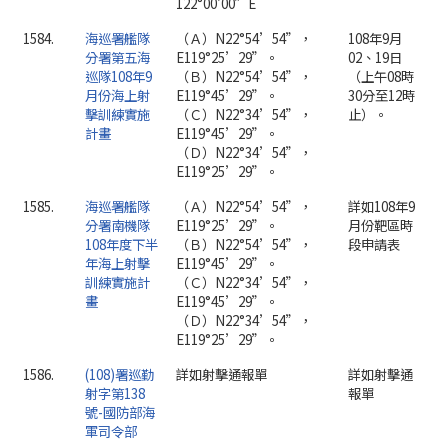
122°00'00”E
1584.
海巡署艦隊
（Ａ）N22°54’54”，
108年9月
分署第五海
E119°25’29”。
02、19日
巡隊108年9
（Ｂ）N22°54’54”，
（上午08時
月份海上射
E119°45’29”。
30分至12時
擊訓練實施
（Ｃ）N22°34’54”，
止）。
計畫
E119°45’29”。
（Ｄ）N22°34’54”，
E119°25’29”。
1585.
海巡署艦隊
（Ａ）N22°54’54”，
詳如108年9
分署南機隊
E119°25’29”。
月份靶區時
108年度下半
（Ｂ）N22°54’54”，
段申請表
年海上射擊
E119°45’29”。
訓練實施計
（Ｃ）N22°34’54”，
畫
E119°45’29”。
（Ｄ）N22°34’54”，
E119°25’29”。
1586.
(108)署巡勤
詳如射擊通報單
詳如射擊通
射字第138
報單
號-國防部海
軍司令部