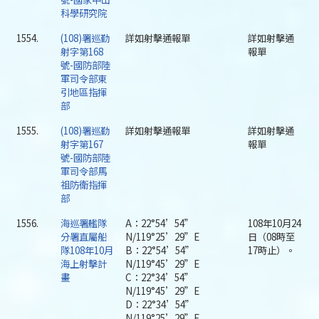
科學研究院
1554.
(108)署巡勤
詳如射擊通報單
詳如射擊通
射字第168
報單
號-國防部陸
軍司令部東
引地區指揮
部
1555.
(108)署巡勤
詳如射擊通報單
詳如射擊通
射字第167
報單
號-國防部陸
軍司令部馬
祖防衛指揮
部
1556.
海巡署艦隊
A：22°54’54”
108年10月24
分署直屬船
N/119°25’29”E
日（08時至
隊108年10月
B：22°54’54”
17時止）。
海上射擊計
N/119°45’29”E
畫
C：22°34’54”
N/119°45’29”E
D：22°34’54”
N/119°25’29”E