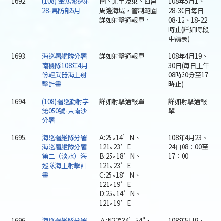
1692.
(108) 金馬澎巡射
南、北竿及東、西莒
108年5月1、
28-馬防部5月
周邊海域，管制範圍
28-30日每日
詳如射擊通報單。
08-12、18-22
時止(詳如時段
申請表)
1693.
海巡署艦隊分署
詳如射擊通報單
108年4月19、
南機隊108年4月
30日(每日上午
份輕武器海上射
08時30分至17
擊計畫
時止)
1694.
(108)署巡勤射字
詳如射擊通報單
詳如射擊通報
第050號-東南沙
單
分署
1695.
海巡署艦隊分署
A:25∘14’N、
108年4月23、
海巡署艦隊分署
121∘23’E
24日08：00至
第二（淡水）海
B:25∘18’N、
17：00
巡隊海上射擊計
121∘23’E
畫
C:25∘18’N、
121∘19’E
D:25∘14’N、
121∘19’E
1696.
海巡署艦隊分署
Ａ:N22°34’54"，
108年5月9、