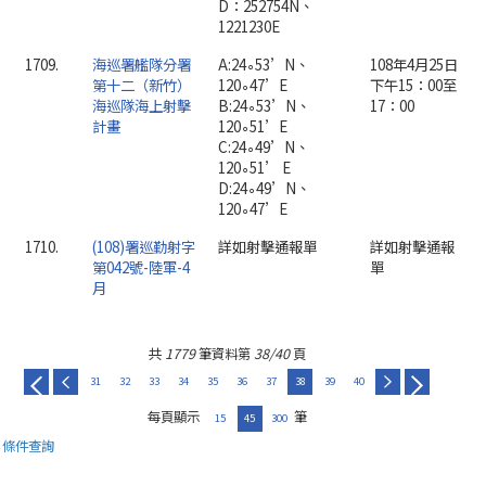
D：252754N、
1221230E
1709.
海巡署艦隊分署
A:24∘53’N、
108年4月25日
第十二（新竹）
120∘47’E
下午15：00至
海巡隊海上射擊
B:24∘53’N、
17：00
計畫
120∘51’E
C:24∘49’N、
120∘51’ E
D:24∘49’N、
120∘47’E
1710.
(108)署巡勤射字
詳如射擊通報單
詳如射擊通報
第042號-陸軍-4
單
月
共
1779
筆資料第
38/40
頁
31
32
33
34
35
36
37
38
39
40
每頁顯示
筆
15
45
300
條件查詢