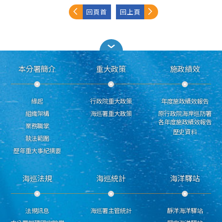
回頁首
回上頁
本分署簡介
重大政策
施政績效
緣起
行政院重大政策
年度施政績效報告
組織架構
海巡署重大政策
原行政院海岸巡防署
各年度施政績效報告
業務職掌
歷史資料
執法範圍
歷年重大事紀摘要
海巡法規
海巡統計
海洋驛站
法規訊息
海巡署主管統計
靜洋海洋驛站