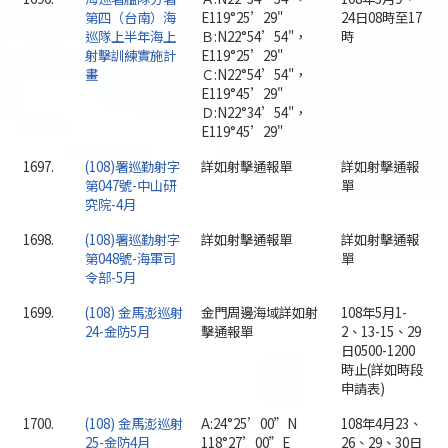
第四（台南）海
E119°25’29"
24日08時至17
巡隊上半年海上
Ｂ:N22°54’54"，
時
射擊訓練實施計
E119°25’29"
畫
Ｃ:N22°54’54"，
E119°45’29"
Ｄ:N22°34’54"，
E119°45’29"
1697.
(108)署巡勤射字
詳如射擊通報單
詳如射擊通報
第047號-中山研
單
究院-4月
1698.
(108)署巡勤射字
詳如射擊通報單
詳如射擊通報
第048號-海軍司
單
令部-5月
1699.
(108) 金馬澎巡射
金門周邊海域詳如射
108年5月1-
24-金防5月
擊通報單
2、13-15、29
日0500-1200
時止(詳如時段
申請表)
1700.
(108) 金馬澎巡射
A:24°25’00”N
108年4月23、
25-金防4月
118°27’00”E
26、29、30日