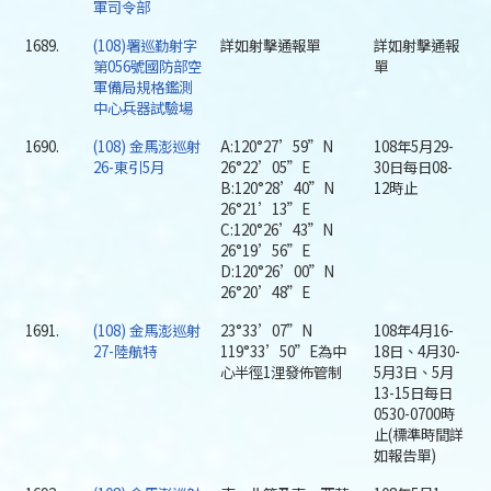
軍司令部
1689.
(108)署巡勤射字
詳如射擊通報單
詳如射擊通報
第056號國防部空
單
軍備局規格鑑測
中心兵器試驗場
1690.
(108) 金馬澎巡射
A:120°27’59”N
108年5月29-
26-東引5月
26°22’05”E
30日每日08-
B:120°28’40”N
12時止
26°21’13”E
C:120°26’43”N
26°19’56”E
D:120°26’00”N
26°20’48”E
1691.
(108) 金馬澎巡射
23°33’07”N
108年4月16-
27-陸航特
119°33’50”E為中
18日、4月30-
心半徑1浬發佈管制
5月3日、5月
13-15日每日
0530-0700時
止(標準時間詳
如報告單)