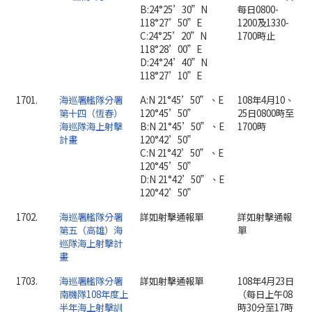
B:24°25’30”N
每日0800-
118°27’50”E
1200及1330-
C:24°25’20”N
1700時止
118°28’00”E
D:24°24’40”N
118°27’10”E
1701.
海巡署艦隊分署
A:N 21°45’50”、E
108年4月10、
第十四（恆春）
120°45’50”
25日0800時至
海巡隊海上射擊
B:N 21°45’50”、E
1700時
計畫
120°42’50”
C:N 21°42’50”、E
120°45’50”
D:N 21°42’50”、E
120°42’50”
1702.
海巡署艦隊分署
詳如射擊通報單
詳如射擊通報
第五（高雄）海
單
巡隊海上射擊計
畫
1703.
海巡署艦隊分署
詳如射擊通報單
108年4月23日
南機隊108年度上
（每日上午08
半年海上射擊訓
時30分至17時