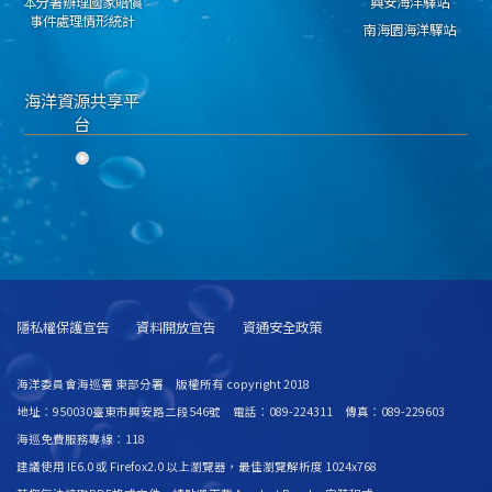
本分署辦理國家賠償
興安海洋驛站
事件處理情形統計
南海園海洋驛站
海洋資源共享平
台
隱私權保護宣告
資料開放宣告
資通安全政策
海洋委員會海巡署 東部分署 版權所有 copyright 2018
地址：950030臺東市興安路二段546號 電話：089-224311 傳真：089-229603
海巡免費服務專線：118
建議使用 IE6.0 或 Firefox2.0 以上瀏覽器，最佳瀏覽解析度 1024x768