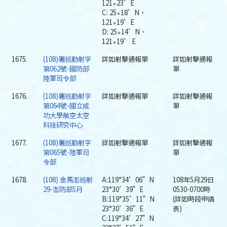
121∘23’E
C: 25∘18’N、
121∘19’E
D: 25∘14’N、
121∘19’ E
1675.
(108)署巡勤射字
詳如射擊通報單
詳如射擊通報
第062號-國防部
單
陸軍司令部
1676.
(108)署巡勤射字
詳如射擊通報單
詳如射擊通報
第064號-國立成
單
功大學航空太空
科技研究中心
1677.
(108)署巡勤射字
詳如射擊通報單
詳如射擊通報
第065號-陸軍司
單
令部
1678.
(108) 金馬澎巡射
A:119°34’06”N
108年5月29日
29-澎防部5月
23°30’39”E
0530-0700時
B:119°35’11”N
(詳如時段申請
23°30’36”E
表)
C:119°34’27”N