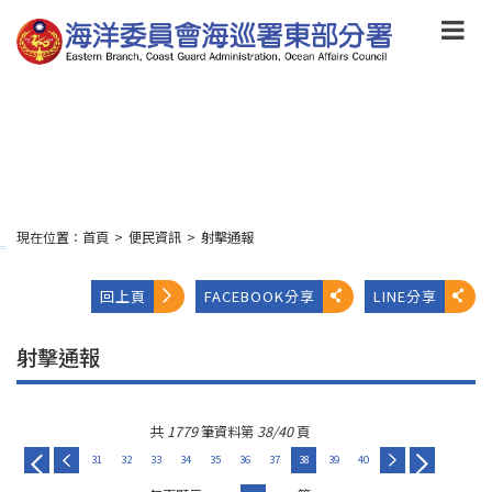
跳
到
主
要
內
容
Skip
to
main
content
現在位置：
首頁
>
便民資訊
>
射擊通報
:::
回上頁
FACEBOOK分享
LINE分享
射擊通報
共
1779
筆資料第
38/40
頁
31
32
33
34
35
36
37
38
39
40