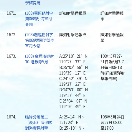
學研究院
1671.
(108)署巡勤射字
詳如射擊通報單
詳如射擊通報
第068號-海軍司
單
令部
1672.
(108)署巡勤射字
詳如射擊通報單
詳如射擊通報
第069號國防部空
單
軍司令部
1673.
(108) 金馬澎巡射
A:25°10’21”N
108年5月27-
30-陸戰隊5月
119°27’33”E
31日及6月3-7
B:25°02’58”N
日每日08-18
119°39’12”E
時(詳如實彈射
C:24°52’39”N
擊報告單)
119°37’22”E
D:24°53’00”N
119°17’44”E
E:25°04’07”N
119°16’49”E
1674.
艦隊分署第二
A: 25∘14’N、
108年5月24日
（淡水）海巡隊
121∘23’E
及27日 08:00
對海實彈射擊
B: 25∘18’N、
至17:00