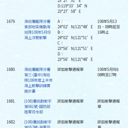
23°27’51”E
D:119°33’34”N
23°27’58”E
1679.
海巡署艦隊分署
A：
108年5月13
東部地區機動海
24°02’N/121°48’E
日，08時起至
巡隊108年5月份
B：
16時止
海上浮靶射擊
24°02’N/121°51’E
C：
23°56’N/121°51’E
D：
23°56’N/121°48’E
1680.
海巡署艦隊分署
詳如射擊通報單
108年5月9日
第三 (臺中)海巡
08時至17時
隊108年度上半年
海上射擊訓練實
施計畫
1681.
(108)署巡勤射字
詳如射擊通報單
詳如射擊通報
第061號-國防部
單
陸軍司令部
1682.
(108)署巡勤射字
詳如射擊通報單
詳如射擊通報
第057號-海軍司
單