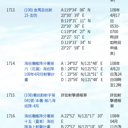
1713.
(108) 金馬澎巡射
A:119°34’06”N
108年
23-澎防
23°30’39”E
4月17
B:119°35’11”N
日
23°30’36”E
0530-
C:119°34’27”N
0700
23°27’51”E
時(詳
D:119°33’34”N
如時段
23°27’58”E
申請
表)
1714.
海巡署艦隊分署第
A：24°02’N/121°48’E
108年
六（花蓮）海巡隊
B：24°02’N/121°51’E
4月23
108年4月份射擊計
C：23°56’N/121°51’E
日及24
畫
D：23°56’N/121°48’E
日08時
至12時
1715.
(108)署巡勤射字第
詳如射擊通報單
詳如射
041號-本署-第八海
擊通報
巡隊-4月
單
1716.
海巡署艦隊分署第
A:22°52’N/121°17’30”
108年
十五（臺東）海巡
E
04月
隊海上射擊計畫
B:22°52’N/121°18’30”
11日及