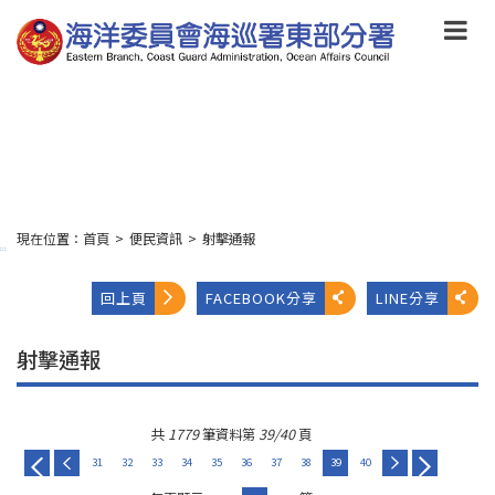
跳
到
主
要
內
容
Skip
to
main
content
現在位置：
首頁
>
便民資訊
>
射擊通報
:::
回上頁
FACEBOOK分享
LINE分享
射擊通報
共
1779
筆資料第
39/40
頁
31
32
33
34
35
36
37
38
39
40