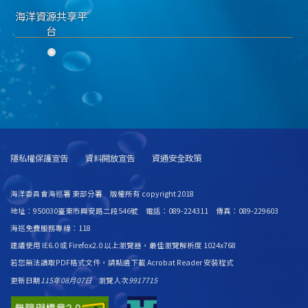
海洋資源共享平
台
隱私權保護宣告
資料開放宣告
資通安全政策
海洋委員會海巡署 東部分署 版權所有 copyright 2018
地址：950030臺東市興安路二段546號 電話：089-224311 傳真：089-229603
海巡免費服務專線：118
建議使用 IE6.0 或 Firefox2.0 以上瀏覽器，最佳瀏覽解析度 1024x768
若您無法讀取PDF格式文件，請
點選下載 Acrobat Reader 安裝程式
更新日期
115年08月07日
瀏覽人次
9917715