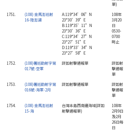
單)
1751.
(108) 金馬澎巡射
A:119°34’06”N
108年
16-陸澎湖
23°30’39”E
3月20
B:119°35’11”N
日
23°30’36”E
0530-
C:119°34’27”N
0700
23°27’51”E
時止
D:119°33’34”N
23°27’58”E
1752.
(108)署巡勤射字第
詳如射擊通報單
詳如射
017號-空軍
擊通報
單
1753.
(108)署巡勤射字第
詳如射擊通報單
詳如射
016號-海軍-2月
擊通報
單
1754.
(108) 金馬澎巡射
台灣本島西南邊海域(詳如
108年
15-海
射擊通報單)
2月9日
及2月
26日每
日