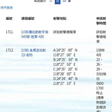
每頁顯示
筆
15
45
300
條件查詢
編號
通報編號
射擊地點
申請射
擊時間
1711.
(108)署巡勤射字第
詳如射擊通報單
詳如射
043號-陸軍-4月
擊通報
單
1712.
(108) 金馬澎巡射
A:24°25’00”N
108年
22-金防
118°27’00”E
4月
B:24°25’30”N
23、
118°27’50”E
26、
C:24°25’20”N
29、
118°28’00”E
30日每
D:24°24’40”N
日
118°27’10”E
0800-
1700
時止
(標準
時間詳
如報告
單)