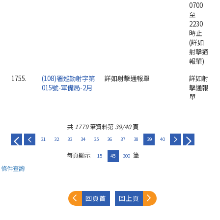
0700
至
2230
時止
(詳如
射擊通
報單)
1755.
(108)署巡勤射字第
詳如射擊通報單
詳如射
015號-軍備局-2月
擊通報
單
共
1779
筆資料第
39/40
頁
31
32
33
34
35
36
37
38
39
40
每頁顯示
筆
15
45
300
條件查詢
回頁首
回上頁