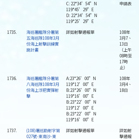
C: 22°34’54”N
申請表
119°45’29”E
D: 22°34’54”N
119°25’29”E
1735.
海巡署艦隊分署第
詳如射擊通報單
108年
五海巡隊108年3月
3月7、
份海上射擊訓練實
13日
施計畫
（上午
08時至
17時
止）
1736.
海巡署艦隊分署第
A:23°26’00”N
108年
八海巡隊108年3月
119°12’00”E
3月4、
份海上浮把實彈射
B:23°26’00”N
18日
擊
119°16’00”E
B:23°22’00”N
119°12’00”E
B:23°22’00”N
119°16’00”E
1737.
(108)署巡勤射字第
詳如射擊通報單
詳如射
027號-東南沙-東
擊通報