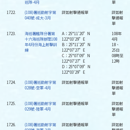
巡隊-4月
單
1722.
(108)署巡勤射字第
詳如射擊通報單
詳如射
040號-成大-3月
擊通報
單
1723.
海巡署艦隊分署第
A：25°11'20”N
108年
十六海巡隊辦理108
122°03'29”E
4月
年4月份海上射擊訓
B：25°11'20”N
18、
練
122°07'27”E
25日
C：25°07'09”N
08時至
122°07'27”E
12時
D：25°07'09”N
122°03'29”E
1724.
(108)署巡勤射字第
詳如射擊通報單
詳如射
028號-空軍-4月
擊通報
單
1725.
(108)署巡勤射字第
詳如射擊通報單
詳如射
029號-陸軍-4月
擊通報
單
1726.
(108)署巡勤射字第
詳如射擊通報單
詳如射