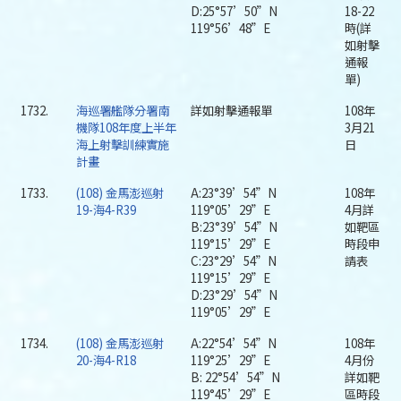
D:25°57’50”N
18-22
119°56’48”E
時(詳
如射擊
通報
單)
1732.
海巡署艦隊分署南
詳如射擊通報單
108年
機隊108年度上半年
3月21
海上射擊訓練實施
日
計畫
1733.
(108) 金馬澎巡射
A:23°39’54”N
108年
19-海4-R39
119°05’29”E
4月詳
B:23°39’54”N
如靶區
119°15’29”E
時段申
C:23°29’54”N
請表
119°15’29”E
D:23°29’54”N
119°05’29”E
1734.
(108) 金馬澎巡射
A:22°54’54”N
108年
20-海4-R18
119°25’29”E
4月份
B: 22°54’54”N
詳如靶
119°45’29”E
區時段