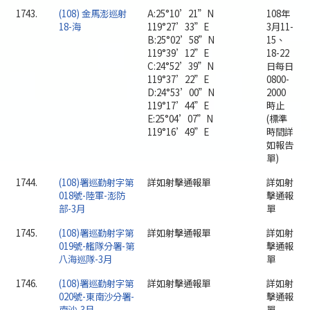
1743.
(108) 金馬澎巡射
A:25°10’21”N
108年
18-海
119°27’33”E
3月11-
B:25°02’58”N
15、
119°39’12”E
18-22
C:24°52’39”N
日每日
119°37’22”E
0800-
D:24°53’00”N
2000
119°17’44”E
時止
E:25°04’07”N
(標準
119°16’49”E
時間詳
如報告
單)
1744.
(108)署巡勤射字第
詳如射擊通報單
詳如射
018號-陸軍-澎防
擊通報
部-3月
單
1745.
(108)署巡勤射字第
詳如射擊通報單
詳如射
019號-艦隊分署-第
擊通報
八海巡隊-3月
單
1746.
(108)署巡勤射字第
詳如射擊通報單
詳如射
020號-東南沙分署-
擊通報
南沙-3月
單