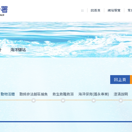
:::
回首頁
網站導覽
常
計
海洋驛站
回上頁
、動物活體
取締非法越區捕魚
救生救難救溺
海洋保育(護永專案)
澄清說明