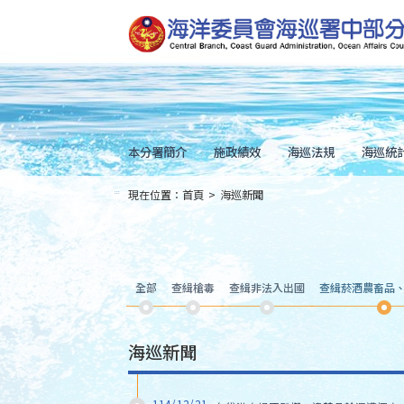
跳
到
主
要
內
容
Skip
to
main
content
本分署簡介
施政績效
海巡法規
海巡統
現在位置：
首頁
>
海巡新聞
:::
全部
查緝槍毒
查緝非法入出國
查緝菸酒農畜品
海巡新聞