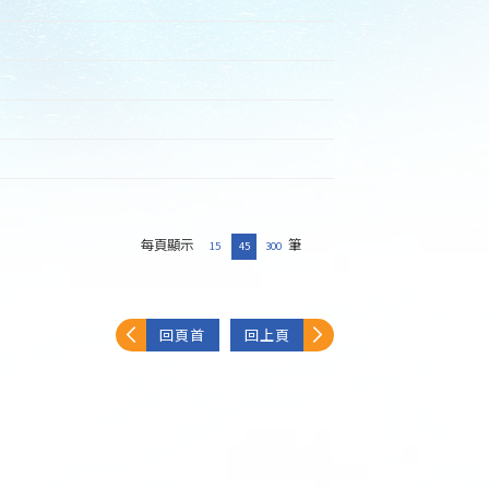
每頁顯示
筆
15
45
300
回頁首
回上頁