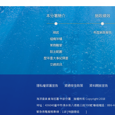
本分署簡介
施政績效
緣起
年度施政報告
組織架構
業務職掌
執法範圍
歷年重大事紀摘要
交通資訊
隱私權保護宣告
資通安全政策
資料開放宣告
海洋委員會海巡署 中部分署 版權所有 Copyright 2018
地址：436040臺中市清水區八德路三段300號 聯絡電話：886-4-2
緊急救難服務專線：118 [
地圖連結
]