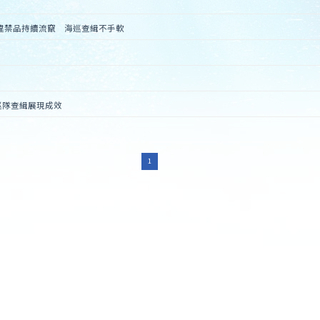
違禁品持續流竄　海巡查緝不手軟
巡隊查緝展現成效
1