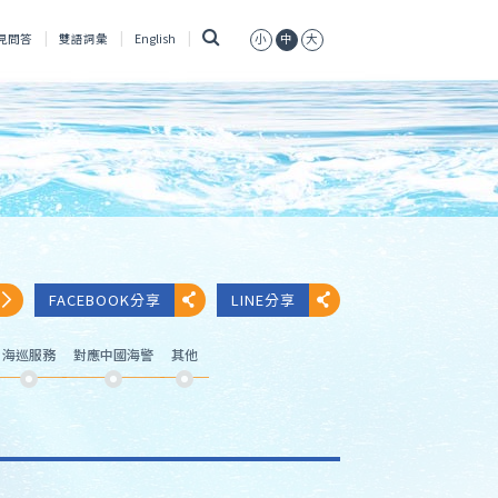
搜
見問答
雙語詞彙
English
小
中
大
尋
FACEBOOK分享
LINE分享
海巡服務
對應中國海警
其他