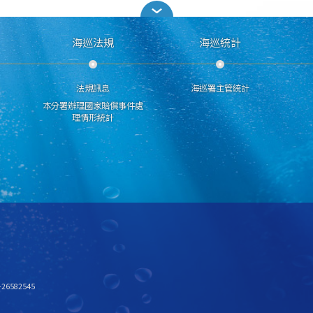
海巡法規
海巡統計
法規訊息
海巡署主管統計
本分署辦理國家賠償事件處
理情形統計
6582545