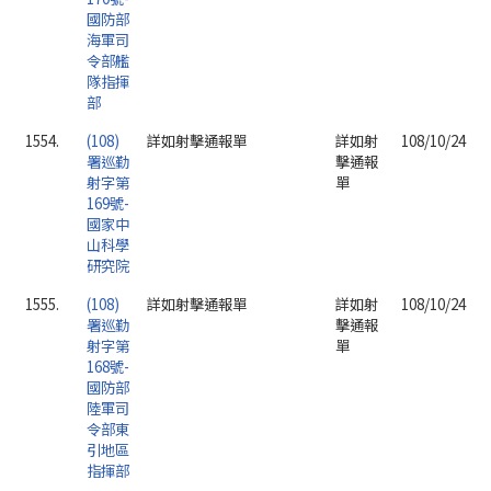
國防部
海軍司
令部艦
隊指揮
部
1554.
(108)
詳如射擊通報單
詳如射
108/10/24
署巡勤
擊通報
射字第
單
169號-
國家中
山科學
研究院
1555.
(108)
詳如射擊通報單
詳如射
108/10/24
署巡勤
擊通報
射字第
單
168號-
國防部
陸軍司
令部東
引地區
指揮部