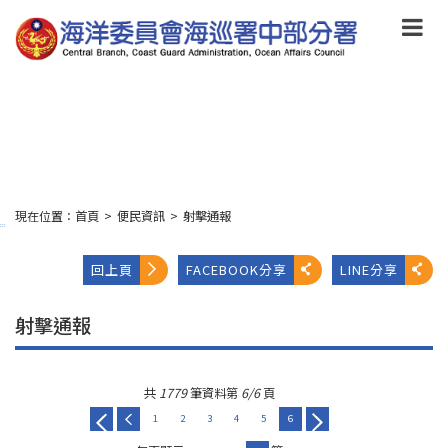
跳
到
主
要
內
容
Skip
to
main
content
現在位置：
首頁
>
便民資訊
>
射擊通報
:::
回上頁
FACEBOOK分享
LINE分享
射擊通報
共
1779
筆資料第
6/6
頁
1
2
3
4
5
6