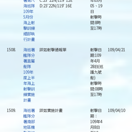
署第八
C:23ﾟ22N/119ﾟ12E
年05月
海巡隊
D:23'22N/119ﾟ16E
05、19
109年
日
5月份
射擊時
海上射
間:8時
擊訓練
至17時
細部執
行計畫
1508.
海巡署
詳如射擊通報單
射擊日
109/04/21
艦隊分
期:109
署直屬
年4月
船隊
28日(巡
109年
護九號
度上半
船)
年海上
射擊時
射擊訓
間:08時
練實施
至17時
計畫
1509.
海巡署
詳如實施計畫
射擊日
109/04/10
艦隊分
期：
署南部
109年4
地區機
月8日