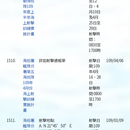
動海巡
至12
隊109
日、4
年度上
月10日
半年海
及4月
上射擊
25日至
訓練實
29日
施計畫
射擊時
間：
0830至
1700時
1510.
海巡署
詳如射擊通報單
射擊日
109/04/06
艦隊分
期:109
署第五
年4月
海巡隊
16、28
109年
日
4月份
射擊時
海上射
間:0800
擊訓練
至1700
實施計
時
畫
1511.
海巡署
射擊地點:
射擊日
109/03/09
艦隊分
A: N 21°45’50” E
期:109