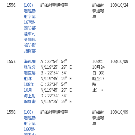
1556.
(108)
詳如射擊通報單
詳如射
108/10/24
署巡勤
擊通報
射字第
單
167號-
國防部
陸軍司
令部馬
祖防衛
指揮部
1557.
海巡署
A：22°54’54”
108年
108/10/09
艦隊分
N/119°25’29”E
10月24
署直屬
B：22°54’54”
日（08
船隊
N/119°45’29”E
時至17
108年
C：22°34’54”
時
10月
N/119°45’29”E
止）。
海上射
D：22°34’54”
擊計畫
N/119°25’29”E
1558.
(108)
詳如射擊通報單
詳如射
108/10/09
署巡勤
擊通報
射字第
單
166號-
國家中