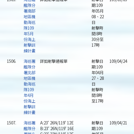
艦隊分
期:109
署南部
年05月
地區機
08、22
動海巡
日
隊109
射擊時
年5月
間:8時
份海上
30分至
射擊訓
17時
練計畫
1506.
海巡署
詳如射擊通報單
射擊日
109/04/24
艦隊分
期:109
署北部
年04月
地區機
27、28
動海巡
日
隊109
射擊時
年4月
間:8時
份海上
至17時
射擊訓
練計畫
1507.
海巡署
A:23ﾟ26N/119ﾟ12E
射擊日
109/04/21
艦隊分
B:23ﾟ26N/119ﾟ16E
期:109