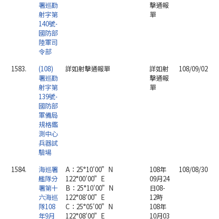
署巡勤
擊通報
射字第
單
140號-
國防部
陸軍司
令部
1583.
(108)
詳如射擊通報單
詳如射
108/09/02
署巡勤
擊通報
射字第
單
139號-
國防部
軍備局
規格鑑
測中心
兵器試
驗場
1584.
海巡署
A：25°10'00”N
108年
108/08/30
艦隊分
122°00'00”E
09月24
署第十
B：25°10'00”N
日08-
六海巡
122°08'00”E
12時
隊108
C：25°05'00”N
108年
年9月
122°08'00”E
10月03