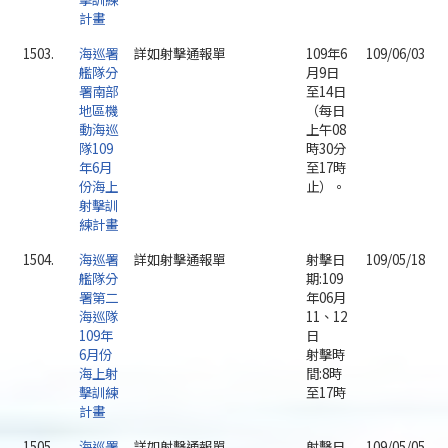
計畫
1503.
海巡署
詳如射擊通報單
109年6
109/06/03
艦隊分
月9日
署南部
至14日
地區機
（每日
動海巡
上午08
隊109
時30分
年6月
至17時
份海上
止）。
射擊訓
練計畫
1504.
海巡署
詳如射擊通報單
射擊日
109/05/18
艦隊分
期:109
署第二
年06月
海巡隊
11、12
109年
日
6月份
射擊時
海上射
間:8時
擊訓練
至17時
計畫
1505.
海巡署
詳如射擊通報單
射擊日
109/05/05