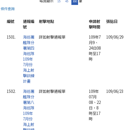
每頁顯示
筆
15
45
300
條件查詢
編號
通報編
射擊地點
申請射
張貼日
號
擊時間
1501.
海巡署
詳如射擊通報單
109年7
109/06/29
艦隊分
月9、
署第四
24日08
海巡隊
時至17
109年
時
7月份
海上射
擊訓練
計畫
1502.
海巡署
詳如射擊通報單
109年
109/06/23
艦隊分
07月
署第八
08、22
海巡隊
日，8
109年
時至17
7月份
時
海上射
擊訓練