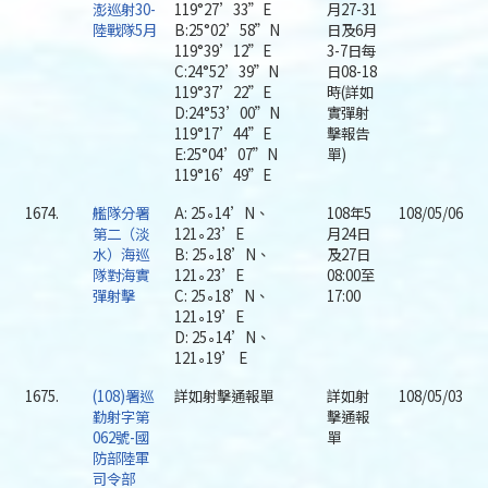
澎巡射30-
119°27’33”E
月27-31
陸戰隊5月
B:25°02’58”N
日及6月
119°39’12”E
3-7日每
C:24°52’39”N
日08-18
119°37’22”E
時(詳如
D:24°53’00”N
實彈射
119°17’44”E
擊報告
E:25°04’07”N
單)
119°16’49”E
1674.
艦隊分署
A: 25∘14’N、
108年5
108/05/06
第二（淡
121∘23’E
月24日
水）海巡
B: 25∘18’N、
及27日
隊對海實
121∘23’E
08:00至
彈射擊
C: 25∘18’N、
17:00
121∘19’E
D: 25∘14’N、
121∘19’ E
1675.
(108)署巡
詳如射擊通報單
詳如射
108/05/03
勤射字第
擊通報
062號-國
單
防部陸軍
司令部