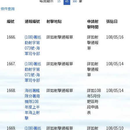
每頁顯示
筆
15
45
300
條件查詢
編號
通報編號
射擊地點
申請射
張貼日
擊時間
1666.
(108)署巡
詳如射擊通報單
詳如射
108/05/16
勤射字第
擊通報
073號-海
單
軍司令部
1667.
(108)署巡
詳如射擊通報單
詳如射
108/05/14
勤射字第
擊通報
071號-海
單
軍司令部
1668.
海巡署艦
詳如射擊通報單
詳如108
108/05/14
隊分署南
年5月份
機隊108
靶區時
年度上半
段申請
年海上射
表
擊
1669.
(108)署巡
詳如射擊通報單
詳如射
108/05/10