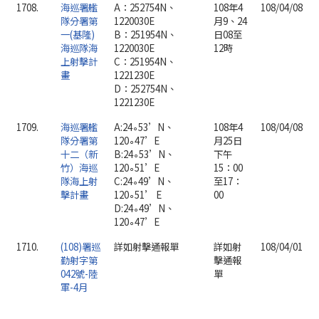
1708.
海巡署艦
A：252754N、
108年4
108/04/08
隊分署第
1220030E
月9、24
一(基隆)
B：251954N、
日08至
海巡隊海
1220030E
12時
上射擊計
C：251954N、
畫
1221230E
D：252754N、
1221230E
1709.
海巡署艦
A:24∘53’N、
108年4
108/04/08
隊分署第
120∘47’E
月25日
十二（新
B:24∘53’N、
下午
竹）海巡
120∘51’E
15：00
隊海上射
C:24∘49’N、
至17：
擊計畫
120∘51’ E
00
D:24∘49’N、
120∘47’E
1710.
(108)署巡
詳如射擊通報單
詳如射
108/04/01
勤射字第
擊通報
042號-陸
單
軍-4月