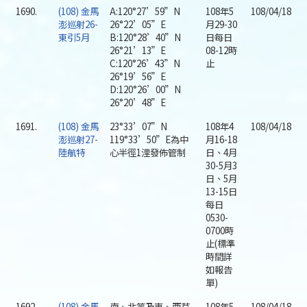
1690.
(108) 金馬
A:120°27’59”N
108年5
108/04/18
澎巡射26-
26°22’05”E
月29-30
東引5月
B:120°28’40”N
日每日
26°21’13”E
08-12時
C:120°26’43”N
止
26°19’56”E
D:120°26’00”N
26°20’48”E
1691.
(108) 金馬
23°33’07”N
108年4
108/04/18
澎巡射27-
119°33’50”E為中
月16-18
陸航特
心半徑1浬發佈管制
日、4月
30-5月3
日、5月
13-15日
每日
0530-
0700時
止(標準
時間詳
如報告
單)
1692.
(108) 金馬
南、北竿及東、西莒
108年5
108/04/18