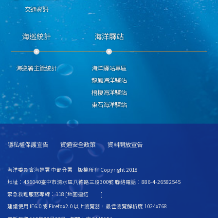
交通資訊
海巡統計
海洋驛站
海巡署主管統計
海洋驛站專區
龍鳳海洋驛站
梧棲海洋驛站
東石海洋驛站
隱私權保護宣告
資通安全政策
資料開放宣告
海洋委員會海巡署 中部分署 版權所有 Copyright 2018
地址：436040臺中市清水區八德路三段300號 聯絡電話：886-4-26582545
緊急救難服務專線：118 [
地圖連結
]
建議使用 IE6.0 或 Firefox2.0 以上瀏覽器，最佳瀏覽解析度 1024x768