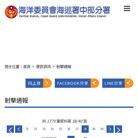
跳
到
主
要
內
容
Skip
to
main
content
現在位置：
首頁
>
便民資訊
>
射擊通報
:::
回上頁
FACEBOOK分享
LINE分享
射擊通報
共
1779
筆資料第
38/40
頁
31
32
33
34
35
36
37
38
39
40