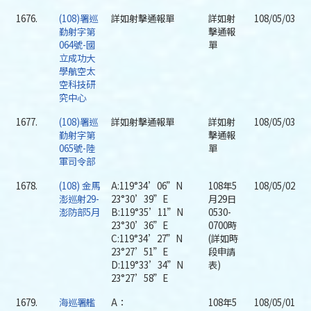
1676.
(108)署巡
詳如射擊通報單
詳如射
108/05/03
勤射字第
擊通報
064號-國
單
立成功大
學航空太
空科技研
究中心
1677.
(108)署巡
詳如射擊通報單
詳如射
108/05/03
勤射字第
擊通報
065號-陸
單
軍司令部
1678.
(108) 金馬
A:119°34’06”N
108年5
108/05/02
澎巡射29-
23°30’39”E
月29日
澎防部5月
B:119°35’11”N
0530-
23°30’36”E
0700時
C:119°34’27”N
(詳如時
23°27’51”E
段申請
D:119°33’34”N
表)
23°27’58”E
1679.
海巡署艦
A：
108年5
108/05/01