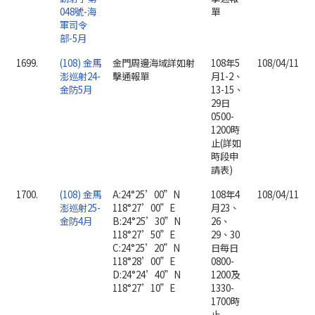
048號-海
單
軍司令
部-5月
1699.
(108) 金馬
金門周邊海域詳如射
108年5
108/04/11
澎巡射24-
擊通報單
月1-2、
金防5月
13-15、
29日
0500-
1200時
止(詳如
時段申
請表)
1700.
(108) 金馬
A:24°25’00”N
108年4
108/04/11
澎巡射25-
118°27’00”E
月23、
金防4月
B:24°25’30”N
26、
118°27’50”E
29、30
C:24°25’20”N
日每日
118°28’00”E
0800-
D:24°24’40”N
1200及
118°27’10”E
1330-
1700時
止