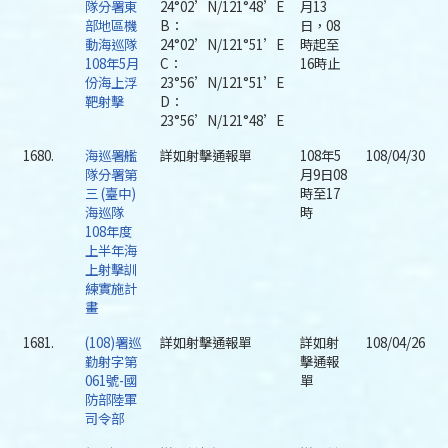
隊分署東
24°02’N/121°48’E
月13
部地區機
B：
日，08
動海巡隊
24°02’N/121°51’E
時起至
108年5月
C：
16時止
份海上浮
23°56’N/121°51’E
靶射擊
D：
23°56’N/121°48’E
1680.
海巡署艦
詳如射擊通報單
108年5
108/04/30
隊分署第
月9日08
三 (臺中)
時至17
海巡隊
時
108年度
上半年海
上射擊訓
練實施計
畫
1681.
(108)署巡
詳如射擊通報單
詳如射
108/04/26
勤射字第
擊通報
061號-國
單
防部陸軍
司令部