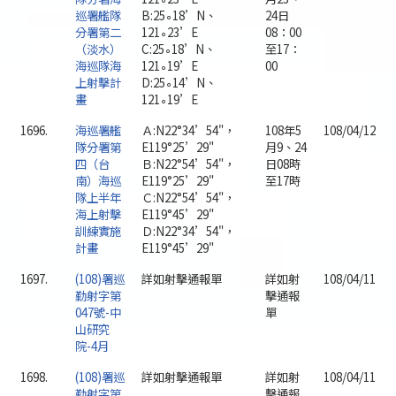
巡署艦隊
B:25∘18’N、
24日
分署第二
121∘23’E
08：00
（淡水）
C:25∘18’N、
至17：
海巡隊海
121∘19’E
00
上射擊計
D:25∘14’N、
畫
121∘19’E
1696.
海巡署艦
Ａ:N22°34’54"，
108年5
108/04/12
隊分署第
E119°25’29"
月9、24
四（台
Ｂ:N22°54’54"，
日08時
南）海巡
E119°25’29"
至17時
隊上半年
Ｃ:N22°54’54"，
海上射擊
E119°45’29"
訓練實施
Ｄ:N22°34’54"，
計畫
E119°45’29"
1697.
(108)署巡
詳如射擊通報單
詳如射
108/04/11
勤射字第
擊通報
047號-中
單
山研究
院-4月
1698.
(108)署巡
詳如射擊通報單
詳如射
108/04/11
勤射字第
擊通報