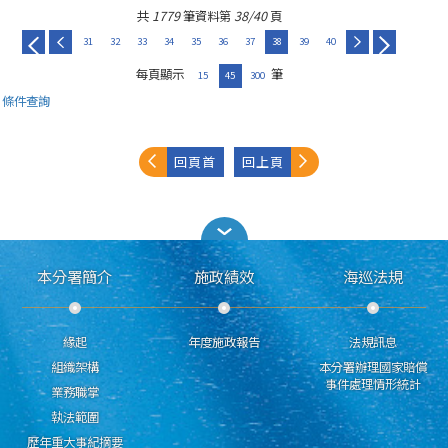
共
1779
筆資料第
38/40
頁
31
32
33
34
35
36
37
38
39
40
每頁顯示
筆
15
45
300
條件查詢
回頁首
回上頁
本分署簡介
施政績效
海巡法規
緣起
年度施政報告
法規訊息
組織架構
本分署辦理國家賠償
事件處理情形統計
業務職掌
執法範圍
歷年重大事紀摘要