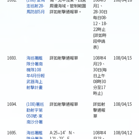
澎巡射28-
周邊海域，管制範圍
月1、
馬防部5月
詳如射擊通報單。
28-30日
每日08-
12、18-
22時止
(詳如時
段申請
表)
1693.
海巡署艦
詳如射擊通報單
108年4
108/04/15
隊分署南
月19、
機隊108
30日(每
年4月份輕
日上午
武器海上
08時30
射擊計畫
分至17
時止)
1694.
(108)署巡
詳如射擊通報單
詳如射
108/04/15
勤射字第
擊通報
050號-東
單
南沙分署
1695.
海巡署艦
A:25∘14’N、
108年4
108/04/12
隊分署海
121∘23’E
月23、