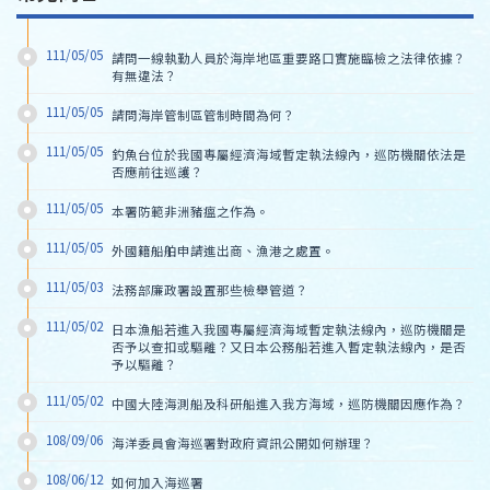
111/05/05
請問一線執勤人員於海岸地區重要路口實施臨檢之法律依據？
有無違法？
111/05/05
請問海岸管制區管制時間為何？
111/05/05
釣魚台位於我國專屬經濟海域暫定執法線內，巡防機關依法是
否應前往巡護？
111/05/05
本署防範非洲豬瘟之作為。
111/05/05
外國籍船舶申請進出商、漁港之處置。
111/05/03
法務部廉政署設置那些檢舉管道？
111/05/02
日本漁船若進入我國專屬經濟海域暫定執法線內，巡防機關是
否予以查扣或驅離？又日本公務船若進入暫定執法線內，是否
予以驅離？
111/05/02
中國大陸海測船及科研船進入我方海域，巡防機關因應作為？
108/09/06
海洋委員會海巡署對政府資訊公開如何辦理？
108/06/12
如何加入海巡署