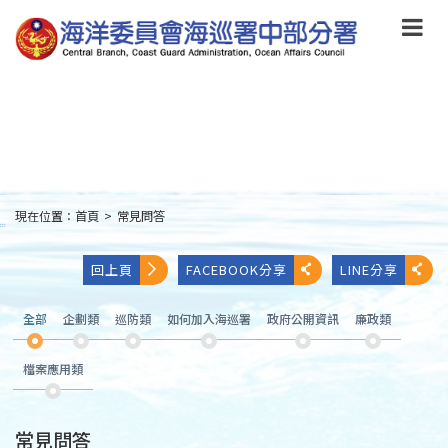
跳
到
主
要
內
容
Skip
to
main
content
現在位置：
首頁
>
常見問答
:::
回上頁
FACEBOOK分享
LINE分享
全部
企劃類
巡防類
如何加入海巡署
政府公開資訊
廉政類
檔案應用類
常見問答