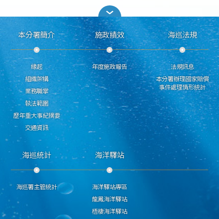
本分署簡介
施政績效
海巡法規
緣起
年度施政報告
法規訊息
組織架構
本分署辦理國家賠償
事件處理情形統計
業務職掌
執法範圍
歷年重大事紀摘要
交通資訊
海巡統計
海洋驛站
海巡署主管統計
海洋驛站專區
龍鳳海洋驛站
梧棲海洋驛站