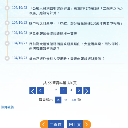
104/10/23
「公職人員利益衝突迴避法」第3條第1項第2款「二親等以內之
親屬」應如何計算？
104/10/23
應申報之財產中，「存款」部分每筆須達100萬才需要申報嗎？
104/10/23
常見申報疏失或錯誤態樣一覽表
104/10/23
目前對大陸漁船藉捕撈或避風理由，大量蝟集東、南沙海域，
巡防機關如何應處？
104/10/23
當自己帳戶借別人使用時，需要申報該帳財產嗎 ？
共
55
筆資料第
3/4
頁
1
2
3
4
每頁顯示
筆
15
45
300
條件查詢
回頁首
回上頁