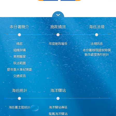
本分署簡介
施政績效
海巡法規
緣起
年度施政報告
法規訊息
組織架構
本分署辦理國家賠償
事件處理情形統計
業務職掌
執法範圍
歷年重大事紀摘要
交通資訊
海巡統計
海洋驛站
海巡署主管統計
海洋驛站專區
龍鳳海洋驛站