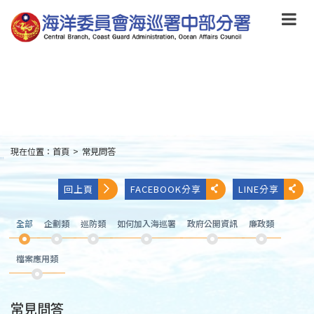
跳
到
主
要
內
容
Skip
to
main
content
現在位置：
首頁
>
常見問答
:::
回上頁
FACEBOOK分享
LINE分享
全部
企劃類
巡防類
如何加入海巡署
政府公開資訊
廉政類
檔案應用類
常見問答