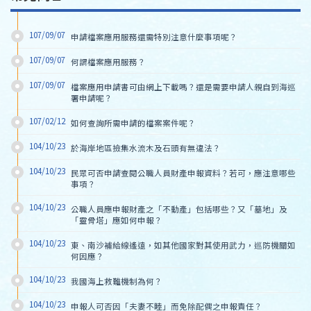
107/09/07
申請檔案應用服務還需特別注意什麼事項呢？
107/09/07
何謂檔案應用服務？
107/09/07
檔案應用申請書可由網上下載嗎？還是需要申請人親自到海巡
署申請呢？
107/02/12
如何查詢所需申請的檔案案件呢？
104/10/23
於海岸地區撿集水流木及石頭有無違法？
104/10/23
民眾可否申請查閱公職人員財產申報資料？若可，應注意哪些
事項？
104/10/23
公職人員應申報財產之「不動產」包括哪些？又「墓地」及
「靈骨塔」應如何申報？
104/10/23
東、南沙補給線遙遠，如其他國家對其使用武力，巡防機關如
何因應？
104/10/23
我國海上救難機制為何？
104/10/23
申報人可否因「夫妻不睦」而免除配偶之申報責任？