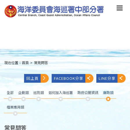
跳
到
主
要
內
容
Skip
to
main
content
現在位置：
首頁
>
常見問答
:::
回上頁
FACEBOOK分享
LINE分享
全部
企劃類
巡防類
如何加入海巡署
政府公開資訊
廉政類
檔案應用類
常見問答