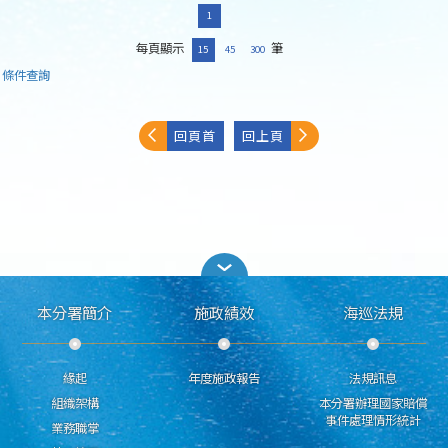
1
每頁顯示
筆
15
45
300
條件查詢
回頁首
回上頁
本分署簡介
施政績效
海巡法規
緣起
年度施政報告
法規訊息
組織架構
本分署辦理國家賠償
事件處理情形統計
業務職掌