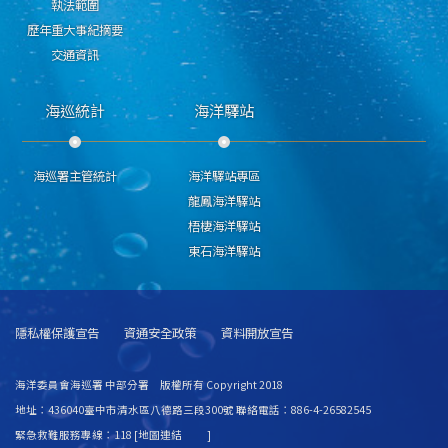
執法範圍
歷年重大事紀摘要
交通資訊
海巡統計
海洋驛站
海巡署主管統計
海洋驛站專區
龍鳳海洋驛站
梧棲海洋驛站
東石海洋驛站
隱私權保護宣告
資通安全政策
資料開放宣告
海洋委員會海巡署 中部分署 版權所有 Copyright 2018
地址：436040臺中市清水區八德路三段300號 聯絡電話：886-4-26582545
緊急救難服務專線：118 [
地圖連結
]