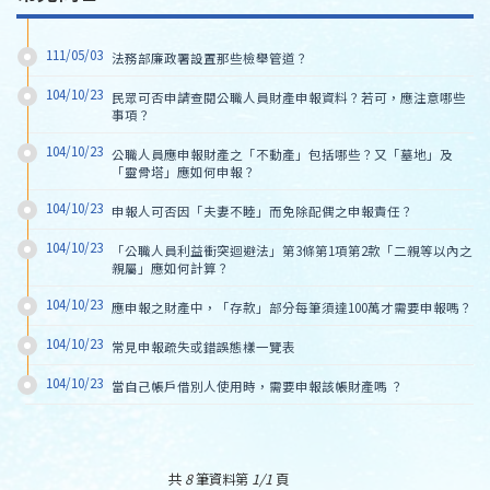
111/05/03
法務部廉政署設置那些檢舉管道？
104/10/23
民眾可否申請查閱公職人員財產申報資料？若可，應注意哪些
事項？
104/10/23
公職人員應申報財產之「不動產」包括哪些？又「墓地」及
「靈骨塔」應如何申報？
104/10/23
申報人可否因「夫妻不睦」而免除配偶之申報責任？
104/10/23
「公職人員利益衝突迴避法」第3條第1項第2款「二親等以內之
親屬」應如何計算？
104/10/23
應申報之財產中，「存款」部分每筆須達100萬才需要申報嗎？
104/10/23
常見申報疏失或錯誤態樣一覽表
104/10/23
當自己帳戶借別人使用時，需要申報該帳財產嗎 ？
共
8
筆資料第
1/1
頁