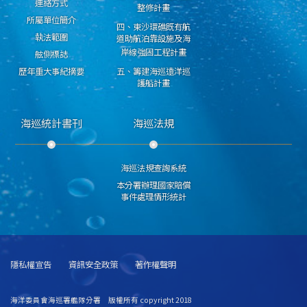
連絡方式
整修計畫
所屬單位簡介
四、東沙環礁既有航
執法範圍
道助航泊靠設施及海
岸線強固工程計畫
舷側標誌
歷年重大事紀摘要
五、籌建海巡遠洋巡
護船計畫
海巡統計書刊
海巡法規
海巡法規查詢系統
本分署辦理國家賠償
事件處理情形統計
隱私權宣告
資訊安全政策
著作權聲明
海洋委員會海巡署艦隊分署 版權所有 copyright 2018