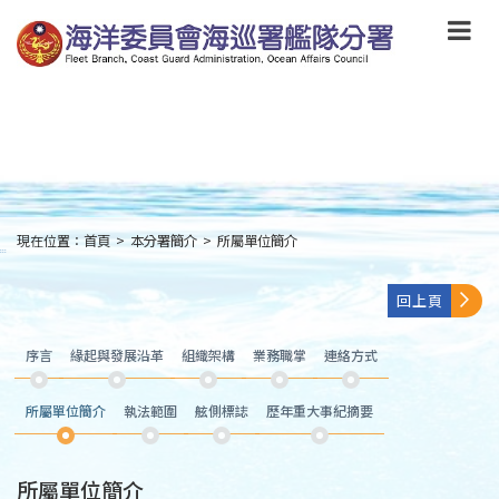
跳
到
主
要
內
容
Skip
to
main
content
現在位置：
首頁
>
本分署簡介
>
所屬單位簡介
:::
回上頁
序言
緣起與發展沿革
組織架構
業務職掌
連絡方式
所屬單位簡介
執法範圍
舷側標誌
歷年重大事紀摘要
所屬單位簡介