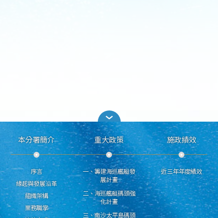
本分署簡介
重大政策
施政績效
序言
一、籌建海巡艦艇發
近三年年度績效
展計畫
緣起與發展沿革
二、海巡艦艇碼頭強
組織架構
化計畫
業務職掌
三、南沙太平島碼頭