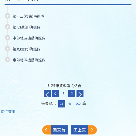
第十三(布袋)海巡隊
第七(蘇澳)海巡隊
中部地區機動海巡隊
第九(金門)海巡隊
東部地區機動海巡隊
共
20
筆資料第
2/2
頁
1
2
每頁顯示
筆
15
45
300
條件查詢
回頁首
回上頁