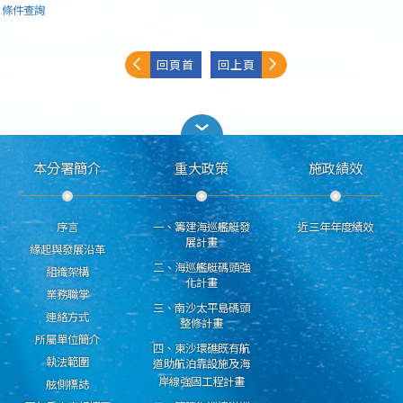
條件查詢
回頁首
回上頁
本分署簡介
重大政策
施政績效
序言
一、籌建海巡艦艇發
近三年年度績效
展計畫
緣起與發展沿革
二、海巡艦艇碼頭強
組織架構
化計畫
業務職掌
三、南沙太平島碼頭
連絡方式
整修計畫
所屬單位簡介
四、東沙環礁既有航
執法範圍
道助航泊靠設施及海
岸線強固工程計畫
舷側標誌