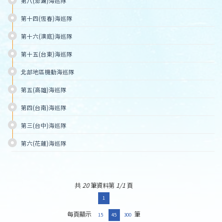
第八(澎湖)海巡隊
第十四(恆春)海巡隊
第十六(澳底)海巡隊
第十五(台東)海巡隊
北部地區機動海巡隊
第五(高雄)海巡隊
第四(台南)海巡隊
第三(台中)海巡隊
第六(花蓮)海巡隊
共
20
筆資料第
1/1
頁
1
每頁顯示
筆
15
45
300