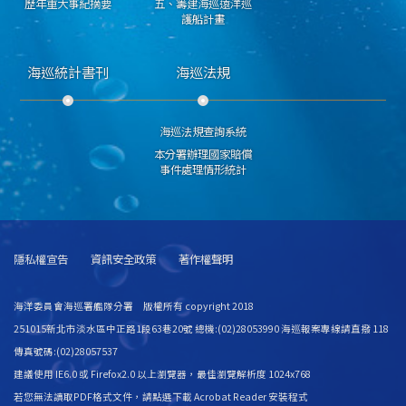
歷年重大事紀摘要
五、籌建海巡遠洋巡
護船計畫
海巡統計書刊
海巡法規
海巡法規查詢系統
本分署辦理國家賠償
事件處理情形統計
隱私權宣告
資訊安全政策
著作權聲明
海洋委員會海巡署艦隊分署 版權所有 copyright 2018
251015新北市淡水區中正路1段63巷20號 總機:(02)28053990 海巡報案專線請直撥 118
傳真號碼:(02)28057537
建議使用 IE6.0 或 Firefox2.0 以上瀏覽器，最佳瀏覽解析度 1024x768
若您無法讀取PDF格式文件，請
點選下載 Acrobat Reader 安裝程式