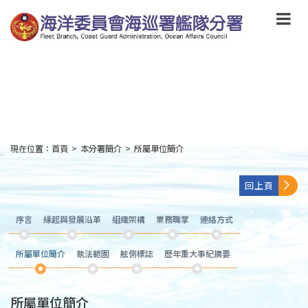
跳
到
主
要
內
容
Skip
to
main
content
現在位置：
首頁
>
本分署簡介
>
所屬單位簡介
:::
回上頁
序言
緣起與發展沿革
組織架構
業務職掌
連絡方式
所屬單位簡介
執法範圍
舷側標誌
歷年重大事紀摘要
所屬單位簡介