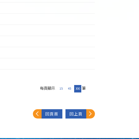
每頁顯示
筆
15
45
300
回頁首
回上頁