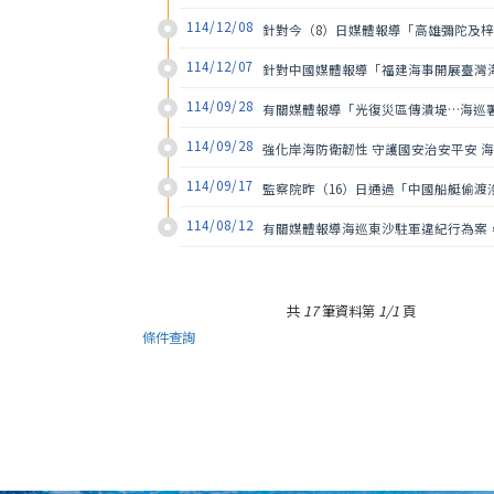
114/12/08
針對今（8）日媒體報導「高雄彌陀及
114/12/07
針對中國媒體報導「福建海事開展臺灣
114/09/28
有關媒體報導「光復災區傳潰堤…海巡
114/09/28
強化岸海防衛韌性 守護國安治安平安 
114/09/17
監察院昨（16）日通過「中國船艇偷渡
114/08/12
有關媒體報導海巡東沙駐軍違紀行為案
共
17
筆資料第
1/1
頁
條件查詢