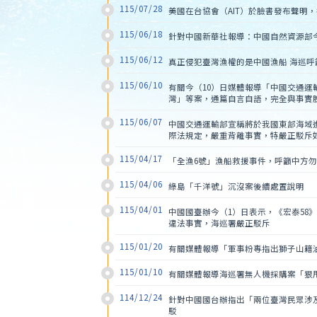
115/07/28
美國在台協會（AIT）於臉書發布聲
115/06/18
針對中國新華社報導：中國自然資源部
115/06/12
真正侵犯臺灣漁權的是中國漁船 海巡
115/06/10
有關今（10）日媒體報導「中國交通
灣」等案，通篇自言自語，完全與事實
115/06/07
中國交通運輸部宣稱將於我國東部海域
際法規定，嚴重背離事實，特嚴正駁斥
115/04/17
「全漁6號」漁船救援事件，呼籲中方
115/04/06
綠島「千洋號」沉沒案後續處置說明
115/04/01
中國國臺辦今（1）日表示，《宏泰5
違法事實，海巡署嚴正駁斥
115/01/20
有關媒體報導「軍事粉專指出獅子山籍
115/01/10
有關媒體報導海巡署無人機採購案「狠
114/12/24
針對中國國台辦指出「兩位臺灣民眾涉
駁