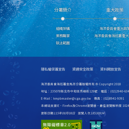
分署簡介
重大政策
組織架構
海洋委員會重大政
業務職掌
海洋委員會海巡署重大
執法範圍
隱私權保護宣告
資通安全政策
資料開放宣告
海洋委員會海巡署金馬澎分署版權所有 © Copyright 2018
地址：235078新北市中和區秀峰街129號 電話：(02)2940-634
E-Mail：kmpbmaster@cga.gov.tw 傳真：(02)8941-9391
本網站支援IE、Firefox及Chrome瀏覽器，最佳瀏覽解析度 1024
更新日期
115年08月08日
瀏覽人次
18530934