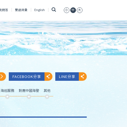
搜
見問答
雙語詞彙
English
小
中
大
尋
FACEBOOK分享
LINE分享
海巡服務
對應中國海警
其他