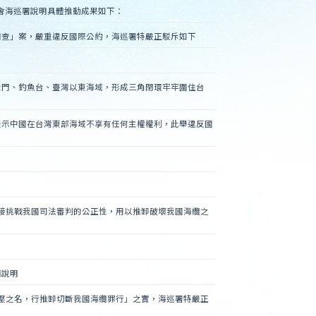
會海巡署說明具體推動成果如下：
調查」案，嚴重違反國際公約，海巡署特嚴正駁斥如下
金門、釣魚台、臺灣以東海域，形成三角閉環牢牢圍住台
表示中國在台灣東部海域不享有任何主權權利，此舉違反國
直接挑戰我國司法審判的公正性，用以推卸破壞我國海纜之
清說明
鎮壓之名，行推卸切斷我國海纜罪行」之實，海巡署特嚴正