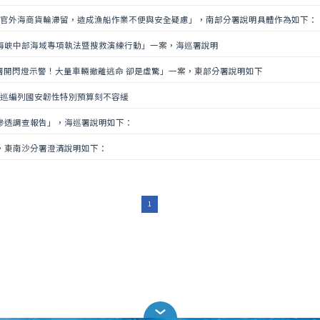
梓官外海商貨輪滯留，造成漁船作業不便與安全疑慮」，南部分署說明具體作為如下：
海峽中部海域專項執法暨搜救演練行動」一案，海巡署說明
署開閃燈示警！大量車輛撤離逃命 卻是虛驚」一案，東部分署說明如下
海巡編列國安韌性特別預算刻不容緩
滲透調查報告」，海巡署說明如下：
，東南沙分署澄清說明如下：
1