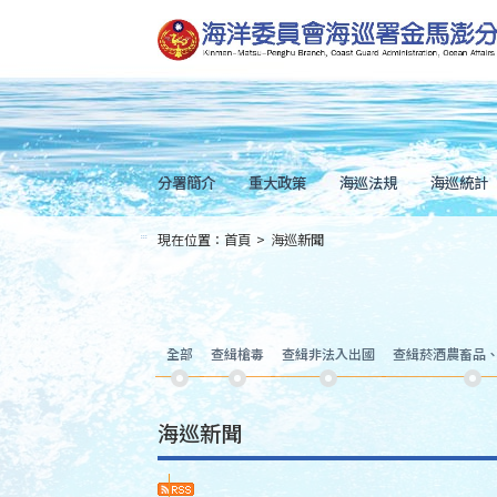
跳
到
主
要
內
容
Skip
to
main
content
分署簡介
重大政策
海巡法規
海巡統計
現在位置：
首頁
>
海巡新聞
:::
全部
查緝槍毒
查緝非法入出國
查緝菸酒農畜品
海巡新聞