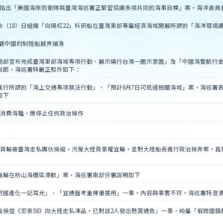
明，指出「美國海岸防衛隊與臺灣海巡署正緊密協調多項共同的海事目標」案，海洋委員
今（18）日組織「向陽紅22」科研船在臺灣東部專屬經濟海域開展所謂的「海洋環境
呼籲中國約制陸船越界捕漁
運輸部宣布完成臺灣東部海域專項行動、展示繞行台灣一圈示意圖」及「中國海警航行
脫節，海巡署特嚴正駁斥如下：
進行所謂的「海上交通專項執法行動」、「預計6月7日可抵達相關海域」案，海巡署
如下
勿消費海難，應停止任何政治操作
8》貨輪被臺灣走私團伙操縱，污蔑大陸背景權宜輪，並對大陸船長進行政治操弄案，
油輪在枋山海纜區漂航」案，海巡署南部分署說明如下
甩國產化一記耳光」、「宜通盤考量擇優選用」一事，內容與事實不符，海巡署特澄
及操控《宏泰58》向大陸走私凍品，已對該2人發出懸賞通告」一事，純屬「假跨國