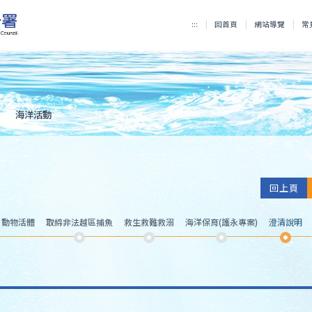
:::
回首頁
網站導覽
常
海洋活動
回上頁
、動物活體
取締非法越區捕魚
救生救難救溺
海洋保育(護永專案)
澄清說明