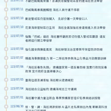
115/07/11
不顧巴威颱風來襲！澎湖民眾闖警戒區垂釣遭海巡依法舉發
115/07/11
巴威颱風暴風圈觸陸 海巡人員守護不停歇
115/07/10
劃定警戒區仍冒險闖入　北部分署一天舉發11人
115/07/10
花東海岸管制區已生效　海巡全面加強巡查違規進入依法舉發
115/07/09
強颱「巴威」逼近  海巡署呼籲民眾切勿擅入警戒區觀浪  違反
者將逕行開立舉發單
115/07/08
強化國安與廉能風氣　海巡辦理法治宣導築牢保密防詐防線
115/07/07
精進海事應變能力 第一二岸巡隊參與海上化學品污染應變訓練
115/07/06
「海巡反毒急先鋒」 建構國家第一道反毒防線 落實行政院反毒
政策 宣示政府全面掃毒決心
115/07/05
臺南往返澎湖客船 海巡眼尖逮通緝犯
115/07/04
海巡結合公益船釣 建構海域志工守護網
115/07/01
海巡署守護力量注新血 專業預備軍官班67名學員結訓授階
115/06/30
檢、警、調、海巡溯源偵辦 AI 晶片走私案揪出內鬼 斬斷高科技
不法出口犯罪鏈