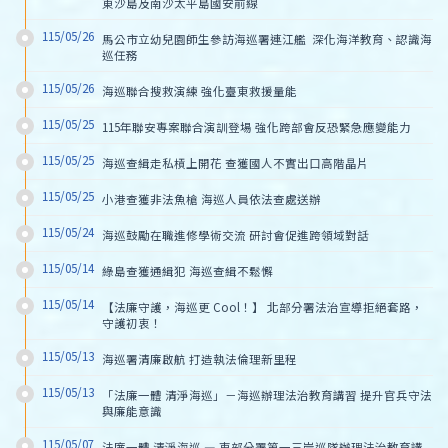
東沙島及南沙太平島國安前線
115/05/26
馬公市立幼兒園師生參訪海巡署連江艦  深化海洋教育、認識海
巡任務
115/05/26
海巡聯合搜救演練 強化臺東救援量能
115/05/25
115年聯安專案聯合演訓登場 強化跨部會反恐緊急應變能力
115/05/25
海巡查緝走私槓上開花 查獲國人不實出口高階晶片
115/05/25
小港查獲非法魚槍 海巡人員依法查處送辦
115/05/24
海巡鼓勵在職進修學術交流 研討會促進跨領域對話
115/05/14
綠島查獲通緝犯 海巡查緝不鬆懈
115/05/14
【法廉守護，海巡更 Cool！】 北部分署法治宣導拒絕套路，
守護初衷！
115/05/13
海巡署清廉啟航 打造執法倫理新里程
115/05/13
「法廉一體 清淨海巡」－海巡辦理法治教育講習 提升官兵守法
與廉能意識
115/05/07
法廉一體 清淨海巡 — 東部分署第一三岸巡隊辦理法治教育講