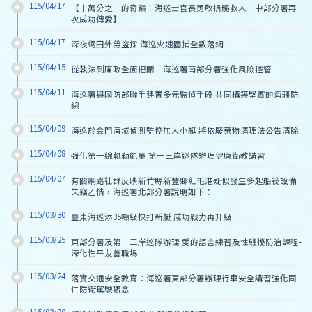
115/04/17
【十萬分之一的奇蹟！海巡士官長勇敢捐髓救人　中部分署再
次成功傳愛】
115/04/17
深夜蚵田外勞盜採 海巡火速圍捕全數落網
115/04/15
從執法到廉政全面把關　海巡署南部分署強化風險控管
115/04/11
海巡署與國防部聯手建置多元監偵手段 共同構築堅實的海疆防
線
115/04/09
海巡於金門海域偵測監控無人小艇 將依廢棄物清理法公告清除
115/04/08
強化第一線執勤能量 第一三岸巡隊辦理健康衛教講習
115/04/07
有關網路社群反映新竹縣新豐鄉紅毛港疑似發生多起船筏設備
失竊乙情，海巡署北部分署說明如下：
115/03/30
臺東海巡添35噸級快打新艇 成功戰力再升級
115/03/25
東部分署及第一三岸巡隊辦理 愛的語言練習及性騷擾防治課程-
深化性平友善職場
115/03/24
落實交通安全教育：海巡署東部分署辦理行車安全講習強化同
仁防衛駕駛觀念