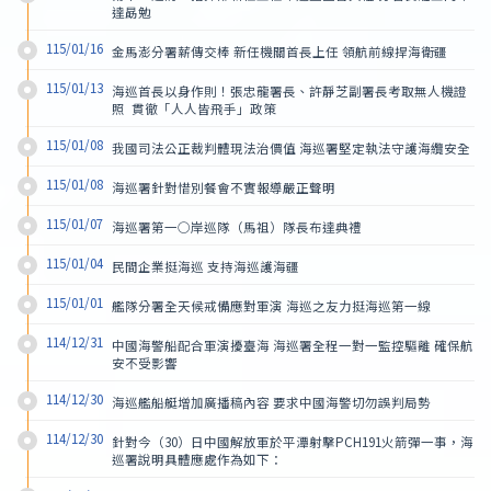
達勗勉
115/01/16
金馬澎分署薪傳交棒 新任機關首長上任 領航前線捍海衛疆
115/01/13
海巡首長以身作則！張忠龍署長、許靜芝副署長考取無人機證
照  貫徹「人人皆飛手」政策
115/01/08
我國司法公正裁判體現法治價值 海巡署堅定執法守護海纜安全
115/01/08
海巡署針對惜別餐會不實報導嚴正聲明
115/01/07
海巡署第一○岸巡隊（馬祖）隊長布達典禮
115/01/04
民間企業挺海巡 支持海巡護海疆
115/01/01
艦隊分署全天候戒備應對軍演 海巡之友力挺海巡第一線
114/12/31
中國海警船配合軍演擾臺海 海巡署全程一對一監控驅離 確保航
安不受影響
114/12/30
海巡艦船艇增加廣播稿內容 要求中國海警切勿誤判局勢
114/12/30
針對今（30）日中國解放軍於平潭射擊PCH191火箭彈一事，海
巡署說明具體應處作為如下：