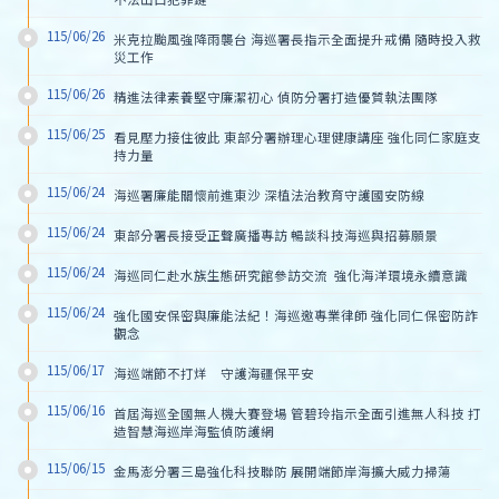
115/06/26
米克拉颱風強降雨襲台 海巡署長指示全面提升戒備 隨時投入救
災工作
115/06/26
精進法律素養堅守廉潔初心 偵防分署打造優質執法團隊
115/06/25
看見壓力接住彼此 東部分署辦理心理健康講座 強化同仁家庭支
持力量
115/06/24
海巡署廉能關懷前進東沙 深植法治教育守護國安防線
115/06/24
東部分署長接受正聲廣播專訪 暢談科技海巡與招募願景
115/06/24
海巡同仁赴水族生態研究館參訪交流  強化海洋環境永續意識
115/06/24
強化國安保密與廉能法紀！海巡邀專業律師 強化同仁保密防詐
觀念
115/06/17
海巡端節不打烊　守護海疆保平安
115/06/16
首屆海巡全國無人機大賽登場 管碧玲指示全面引進無人科技 打
造智慧海巡岸海監偵防護網
115/06/15
金馬澎分署三島強化科技聯防 展開端節岸海擴大威力掃蕩