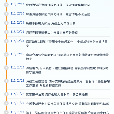
115/02/10
金門海巡岸海聯合威力掃蕩，戍守國家邊境安全
115/02/10
屏東海巡春節前夕威力掃蕩　嚴密防堵不法活動
115/02/09
馬祖春節威力掃蕩 海巡全力守護三安
115/02/09
海巡春節精銳盡出！守護治安不分晝夜
115/02/05
海巡啟動115年「春節安全維護工作」 全線加強巡防守護「三
安」
115/02/05
南部分署強化廉能治理 公開辦理財產申報抽籤及赴陸港澳定期
抽查
115/01/29
海巡署2月份人員晉、陞任授階典禮  署長張忠龍勉勵以科技韌
性守護海疆
115/01/28
海巡26載慶雙喜  四草安檢所新建落成啟用　管碧玲：優化基層
工作環境  盼社會持續支持
115/01/22
落實陽光法案 海巡公職人員財產申報公開抽籤
115/01/20
守護東部淨土！海巡與環保局攜手交流 築起海洋環境最強防線
115/01/19
第十二巡防區指揮部新任主任布達暨宣誓典禮 分署長蒞金門布