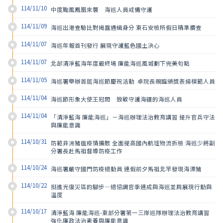
114/11/10
中度颱風鳳凰來襲    海巡人員戒備守護
114/11/09
海巡出港查驗比對揭露通緝身分 東石安檢所假日精準攔查
114/11/07
海巡年報首刊發行 展現守護藍色國土決心
114/11/07
北部清淨藍海年度最終場 廉能海巡風城劃下完美句點
114/11/05
海巡署舉辦首屆海巡節慶祝活動  卓院長親臨頒獎表揚模範人員
114/11/04
海巡節形象大使王冠閎　致敬守護海疆的海巡人員
114/11/04
「清淨藍海 廉能海巡」－海巡辦理法治教育講習 提升官兵守法
與廉能意識
114/10/31
防範非洲豬瘟疫情擴散 全面提高國內航班物流拆檢 海巡少將副
分署長赴馬祖督導防疫工作
114/10/24
海巡署嚴守國門防疫總動員 連假前夕馬祖北竿發現海漂豬
114/10/22
挺進光復災區的腳步—總協調官季連成與海巡並肩展現行動與
溫度
114/10/17
清淨藍海 廉能海巡-東部分署第一三岸巡隊辦理法治教育講習 
強化廉政法治素養與廉能意識