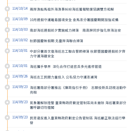
114/10/14
兩岸漁船馬祖外海漁事糾紛海巡獲報馳援協調雙方和解
114/10/09
10月連假守護離島國境安全 金馬澎分署國慶期間加強戒備
114/10/03
南部海巡連假前夕實施威力掃蕩　南高屏同步強化岸海治安
114/10/02
秋節國慶無假期 北臺岸海聯合掃蕩
114/10/01
中部分署首次偕海巡志工聯合誓師掃蕩 秋節暨國慶連假前夕齊
力守護海疆安全
114/10/01
海巡攜手學界  深化合作打造官兵多元進修管道
114/09/26
海巡志工民間力量投入 公私協力守護澎湖灣
114/09/23
海巡署南部分署推出《廉政指引手冊》  志願役新兵訪視活動中
亮相
114/09/23
氣象署解除陸警 臺東縣政府劃定管制區尚未撤除 海巡署東部分
署呼籲切勿擅闖
114/09/23
民眾違反進入臺東縣政府劃定公告管制區 海巡嚴正執法逕行舉
發