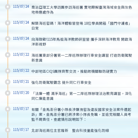
115/07/24
喬治亞理工大學訪團參訪海巡署 實地瞭解臺灣海域安全與灰色
地帶應處作為
115/07/24
解鎖海巡密碼！海洋體驗營登場 18位學員開箱「國門守護者」
日常
115/07/24
向海致敬!115年馬祖海洋教師研習營 攜手深耕海洋教育 開啟海
洋新視野
115/07/22
海巡署東部分署第一二岸巡隊辦理行車安全講習 打造防衛駕駛
新意識
115/07/22
中部地區CIQS團隊齊聚交流，推動跨機關聯防硬實力
115/07/21
強化防衛駕駛觀念 提升同仁行車安全
115/07/20
「法廉一體 清淨海巡」第一二岸巡隊辦理法治教育講習，深化
同仁廉能意識
115/07/17
有關「金馬澎分署小隊長涉嫌洩密及違反國家安全法案件遭起
訴」案，金馬澎分署已將涉案小隊長免職，並追究相關人員考
監不周責任，查處情形說明如下：
115/07/17
北部海巡兩位主官履新　整合科技量能強化防線