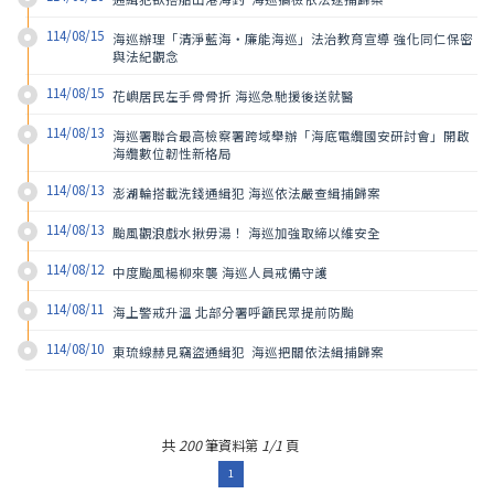
114/08/15
海巡辦理「清淨藍海‧廉能海巡」法治教育宣導 強化同仁保密
與法紀觀念
114/08/15
花嶼居民左手骨骨折 海巡急馳援後送就醫
114/08/13
海巡署聯合最高檢察署跨域舉辦「海底電纜國安研討會」開啟
海纜數位韌性新格局
114/08/13
澎湖輪搭載洗錢通緝犯 海巡依法嚴查緝捕歸案
114/08/13
颱風觀浪戲水揪毋湯！ 海巡加強取締以維安全
114/08/12
中度颱風楊柳來襲 海巡人員戒備守護
114/08/11
海上警戒升溫 北部分署呼籲民眾提前防颱
114/08/10
東琉線赫見竊盜通緝犯  海巡把關依法緝捕歸案
共
200
筆資料第
1/1
頁
1