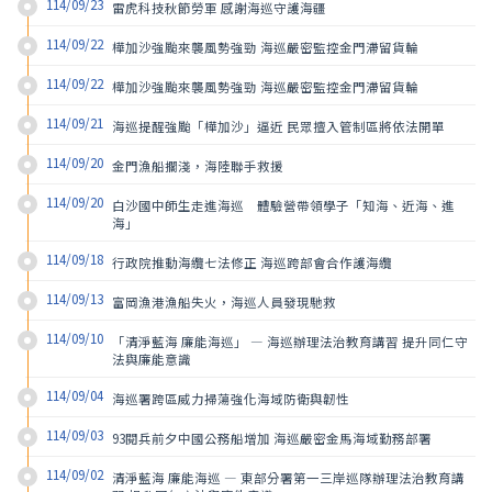
114/09/23
雷虎科技秋節勞軍 感謝海巡守護海疆
114/09/22
樺加沙強颱來襲風勢強勁 海巡嚴密監控金門滯留貨輪
114/09/22
樺加沙強颱來襲風勢強勁 海巡嚴密監控金門滯留貨輪
114/09/21
海巡提醒強颱「樺加沙」逼近 民眾擅入管制區將依法開單
114/09/20
金門漁船擱淺，海陸聯手救援
114/09/20
白沙國中師生走進海巡　體驗營帶領學子「知海、近海、進
海」
114/09/18
行政院推動海纜七法修正 海巡跨部會合作護海纜
114/09/13
富岡漁港漁船失火，海巡人員發現馳救
114/09/10
「清淨藍海 廉能海巡」 — 海巡辦理法治教育講習 提升同仁守
法與廉能意識
114/09/04
海巡署跨區威力掃蕩強化海域防衛與韌性
114/09/03
93閱兵前夕中國公務船增加 海巡嚴密金馬海域勤務部署
114/09/02
清淨藍海 廉能海巡 — 東部分署第一三岸巡隊辦理法治教育講