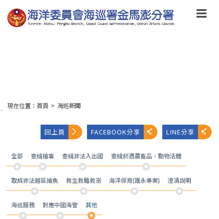
跳
到
主
要
內
容
Skip
to
main
content
現在位置：
首頁
>
海巡新聞
:::
回上頁
FACEBOOK分享
LINE分享
全部
查緝槍毒
查緝非法入出國
查緝菸酒農畜品、動物活體
取締非法越區捕魚
救生救難救溺
海洋保育(護永專案)
澄清說明
海巡服務
對應中國海警
其他