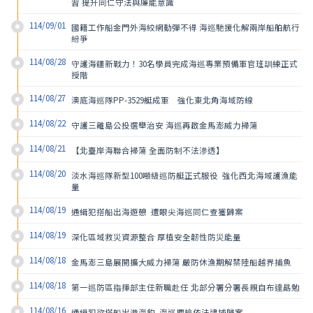
習 提升同仁守法與廉能意識
114/09/01
國籍工作船金門外海絞網動彈不得 海巡馳援化解兩岸船舶航行
紛爭
114/08/28
守護海疆新戰力！30名學員完成海巡專業預備軍官班訓練正式
授階
114/08/27
澳底海巡隊PP-3529艇成軍　強化東北角海域防線
114/08/22
守護三離島公投選舉治安 海巡再啟金馬澎威力掃蕩
114/08/21
【北臺岸海聯合掃蕩 全面防制不法滲透】
114/08/20
淡水海巡隊新型100噸級巡防艇正式服役  強化西北海域護漁能
量
114/08/19
通緝犯搭船出海遊憩  遭眼尖海巡同仁查獲歸案
114/08/19
深化區域救災資源整合 厚植安全韌性防災能量
114/08/18
金馬澎三島展開擴大威力掃蕩 嚴防休漁期解禁陸船越界捕魚
114/08/18
第一巡防區指揮部主任新職赴任 北部分署分署長親自布達勗勉
114/08/16
通緝犯欲搭船出港海釣  海巡攔檢依法逮捕歸案