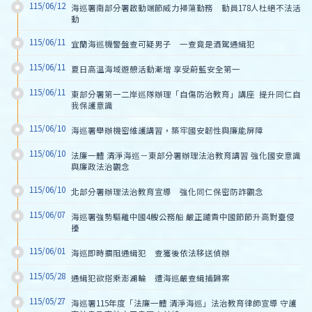
115/06/12
海巡署南部分署啟動端節威力掃蕩勤務　動員178人杜絕不法活
動
115/06/11
宜蘭海巡機警盤查可疑男子　一查竟是酒駕通緝犯
115/06/11
夏日高溫海域遊憩活動漸增 享受蔚藍安全第一
115/06/11
東部分署第一二岸巡隊辦理「自傷防治教育」講座  提升同仁自
我保護意識
115/06/10
海巡署舉辦機密維護講習，築牢國安韌性與廉能屏障
115/06/10
法廉一體 清淨海巡－東部分署辦理法治教育講習 強化國安意識
與廉政法治觀念
115/06/10
北部分署辦理法治教育宣導　強化同仁保密防詐觀念
115/06/07
海巡署強勢驅離中國4艘公務船 嚴正譴責中國節節升高對臺侵
擾
115/06/01
海巡即時攔阻通緝犯　查獲後依法移送偵辦
115/05/28
通緝犯欲搭乘澎湖輪　遭海巡嚴查緝捕歸案
115/05/27
海巡署115年度「法廉一體 清淨海巡」法治教育律師宣導 守護