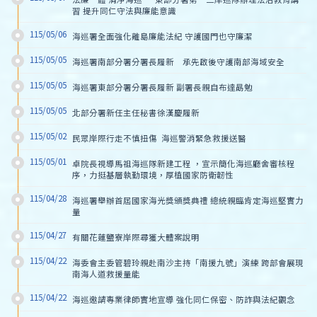
習 提升同仁守法與廉能意識
115/05/06
海巡署全面強化離島廉能法紀 守護國門也守廉潔
115/05/05
海巡署南部分署分署長履新　承先啟後守護南部海域安全
115/05/05
海巡署東部分署分署長履新 副署長親自布達勗勉
115/05/05
北部分署新任主任秘書徐漢慶履新
115/05/02
民眾岸際行走不慎扭傷  海巡警消緊急救援送醫
115/05/01
卓院長視導馬祖海巡隊新建工程 ，宣示簡化海巡廳舍審核程
序，力挺基層執勤環境，厚植國家防衛韌性
115/04/28
海巡署舉辦首屆國家海光獎頒獎典禮 總統親臨肯定海巡堅實力
量
115/04/27
有關花蓮鹽寮岸際尋獲大體案說明
115/04/22
海委會主委管碧玲親赴南沙主持「南援九號」演練 跨部會展現
南海人道救援量能
115/04/22
海巡邀請專業律師實地宣導 強化同仁保密、防詐與法紀觀念