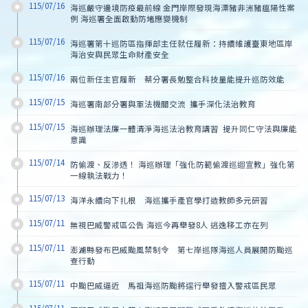
115/07/16
海巡嚴守邊境防疫最前線 金門岸際發現海漂豬非洲豬瘟陽性案
例 海巡署全面啟動防堵應變機制
115/07/16
海巡署第十巡防區指揮部主任就任履新：持續維護臺東地區岸
海治安與民眾生命財產安全
115/07/16
兩位新任主官履新　蔡分署長勉整合科技量能提升巡防效能
115/07/15
海巡署南部分署與軍法機關交流  攜手深化法治教育
115/07/15
海巡辦理法廉一體清淨海巡法治教育講習  提升同仁守法與廉能
意識
115/07/14
防偷渡、反滲透！ 海巡辦理「強化防範偷渡巡迴宣教」強化第
一線執法戰力！
115/07/13
海洋永續向下扎根　海巡攜手產官學打造教師多元研習
115/07/11
無視巴威警戒區公告 海巡今再舉發8人 逃逸移工亦在列
115/07/11
澎湖縣發布巴威颱風禁制令　第七岸巡隊海巡人員展開防颱巡
查行動
115/07/11
中颱巴威逼近　馬祖海巡防颱將逕行舉發擅入警戒區民眾