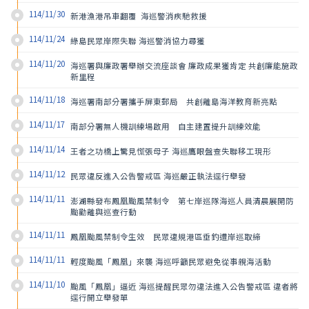
114/11/30
新港漁港吊車翻覆  海巡警消疾馳救援
114/11/24
綠島民眾岸際失聯 海巡警消協力尋獲
114/11/20
海巡署與廉政署舉辦交流座談會 廉政成果獲肯定 共創廉能施政
新里程
114/11/18
海巡署南部分署攜手屏東郵局　共創離島海洋教育新亮點
114/11/17
南部分署無人機訓練場啟用　自主建置提升訓練效能
114/11/14
王者之功橋上驚見慌張母子 海巡鷹眼盤查失聯移工現形
114/11/12
民眾違反進入公告警戒區 海巡嚴正執法逕行舉發
114/11/11
澎湖縣發布鳳凰颱風禁制令　第七岸巡隊海巡人員清晨展開防
颱勸離與巡查行動
114/11/11
鳳凰颱風禁制令生效　民眾違規港區垂釣遭岸巡取締
114/11/11
輕度颱風「鳳凰」來襲 海巡呼籲民眾避免從事親海活動
114/11/10
颱風「鳳凰」逼近 海巡提醒民眾勿違法進入公告警戒區 違者將
逕行開立舉發單