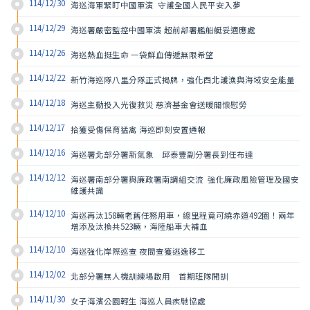
114/12/30
海巡海軍緊盯中國軍演  守護全國人民平安入夢
114/12/29
海巡署嚴密監控中國軍演 超前部署艦船艇妥適應處
114/12/26
海巡熱血挺生命 一袋鮮血傳遞無限希望
114/12/22
新竹海巡隊八里分隊正式揭牌，強化西北護漁與海域安全能量
114/12/18
海巡主動投入光復救災 慈濟基金會送暖關懷慰勞
114/12/17
拾獲受傷保育猛禽 海巡即刻安置通報
114/12/16
海巡署北部分署新氣象　邱泰豐副分署長到任布達
114/12/12
海巡署南部分署與廉政署南調組交流  強化廉政風險管理及國安
維護共識
114/12/10
海巡再汰158輛老舊任務用車，總里程竟可繞赤道492圈！兩年
增添及汰換共523輛，海陸船車大補血
114/12/10
海巡強化岸際巡查 夜間查獲逃逸移工
114/12/02
北部分署無人機訓練場啟用　首期班隊開訓
114/11/30
女子海濱公園輕生 海巡人員疾馳協處