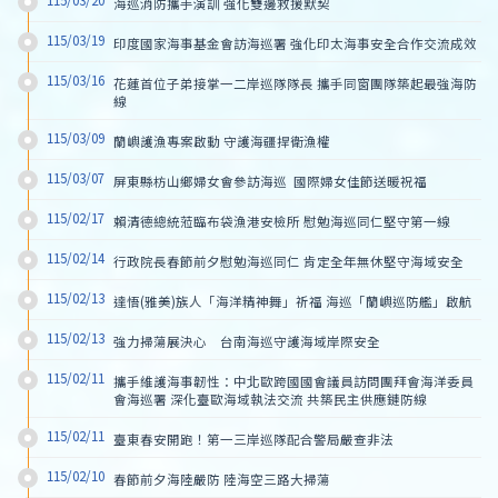
115/03/20
海巡消防攜手演訓 強化雙邊救援默契
115/03/19
印度國家海事基金會訪海巡署 強化印太海事安全合作交流成效
115/03/16
花蓮首位子弟接掌一二岸巡隊隊長 攜手同窗團隊築起最強海防
線
115/03/09
蘭嶼護漁專案啟動 守護海疆捍衛漁權
115/03/07
屏東縣枋山鄉婦女會參訪海巡  國際婦女佳節送暖祝福
115/02/17
賴清德總統蒞臨布袋漁港安檢所 慰勉海巡同仁堅守第一線
115/02/14
行政院長春節前夕慰勉海巡同仁 肯定全年無休堅守海域安全
115/02/13
達悟(雅美)族人「海洋精神舞」祈福 海巡「蘭嶼巡防艦」啟航
115/02/13
強力掃蕩展決心　台南海巡守護海域岸際安全
115/02/11
攜手維護海事韌性：中北歐跨國國會議員訪問團拜會海洋委員
會海巡署 深化臺歐海域執法交流 共築民主供應鏈防線
115/02/11
臺東春安開跑！第一三岸巡隊配合警局嚴查非法
115/02/10
春節前夕海陸嚴防 陸海空三路大掃蕩