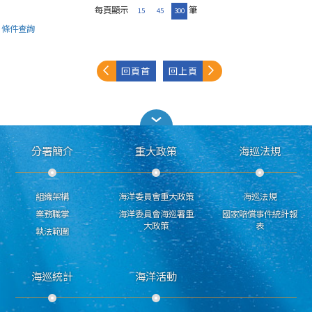
每頁顯示
筆
15
45
300
條件查詢
回頁首
回上頁
分署簡介
重大政策
海巡法規
組織架構
海洋委員會重大政策
海巡法規
業務職掌
海洋委員會海巡署重
國家賠償事件統計報
大政策
表
執法範圍
海巡統計
海洋活動