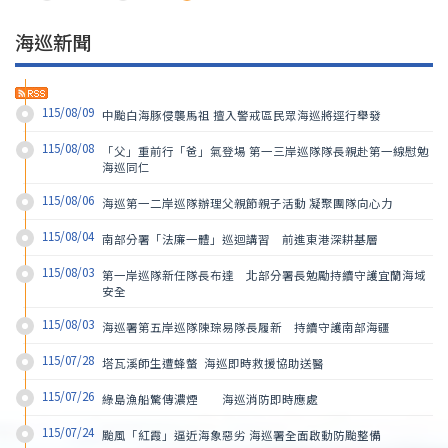
海巡新聞
115/08/09
中颱白海豚侵襲馬祖 擅入警戒區民眾海巡將逕行舉發
115/08/08
「父」重前行「爸」氣登場 第一三岸巡隊隊長親赴第一線慰勉
海巡同仁
115/08/06
海巡第一二岸巡隊辦理父親節親子活動 凝聚團隊向心力
115/08/04
南部分署「法廉一體」巡迴講習　前進東港深耕基層
115/08/03
第一岸巡隊新任隊長布達　北部分署長勉勵持續守護宜蘭海域
安全
115/08/03
海巡署第五岸巡隊陳琮易隊長履新　持續守護南部海疆
115/07/28
塔瓦溪師生遭蜂螫  海巡即時救援協助送醫
115/07/26
綠島漁船驚傳濃煙        海巡消防即時應處
115/07/24
颱風「紅霞」逼近海象惡劣 海巡署全面啟動防颱整備