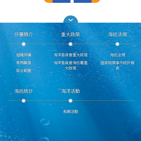
分署簡介
重大政策
海巡法規
組織架構
海洋委員會重大政策
海巡法規
業務職掌
海洋委員會海巡署重
國家賠償事件統計報
大政策
表
執法範圍
海巡統計
海洋活動
長期活動