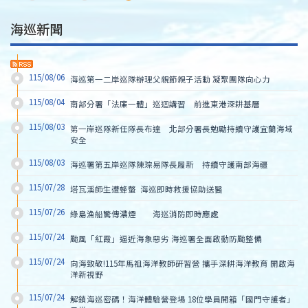
海巡新聞
115/08/06
海巡第一二岸巡隊辦理父親節親子活動 凝聚團隊向心力
115/08/04
南部分署「法廉一體」巡迴講習　前進東港深耕基層
115/08/03
第一岸巡隊新任隊長布達　北部分署長勉勵持續守護宜蘭海域
安全
115/08/03
海巡署第五岸巡隊陳琮易隊長履新　持續守護南部海疆
115/07/28
塔瓦溪師生遭蜂螫  海巡即時救援協助送醫
115/07/26
綠島漁船驚傳濃煙        海巡消防即時應處
115/07/24
颱風「紅霞」逼近海象惡劣 海巡署全面啟動防颱整備
115/07/24
向海致敬!115年馬祖海洋教師研習營 攜手深耕海洋教育 開啟海
洋新視野
115/07/24
解鎖海巡密碼！海洋體驗營登場 18位學員開箱「國門守護者」