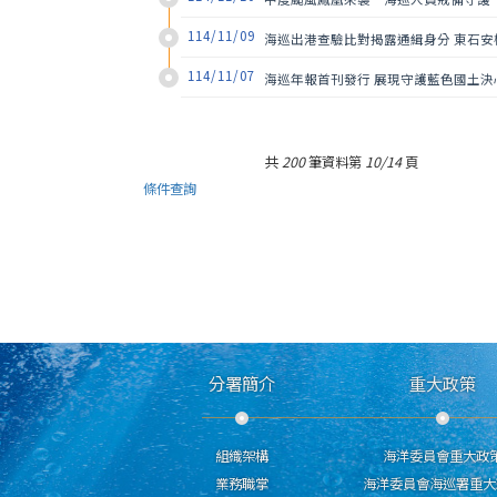
114/11/09
海巡出港查驗比對揭露通緝身分 東石安
114/11/07
海巡年報首刊發行 展現守護藍色國土決
共
200
筆資料第
10/14
頁
條件查詢
分署簡介
重大政策
組織架構
海洋委員會重大政
業務職掌
海洋委員會海巡署重大