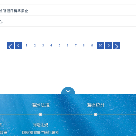
檢所假日精準攔查
心
1
2
3
4
5
6
7
8
9
10
海巡法規
海巡統計
策
海巡法規
政策
國家賠償事件統計報表