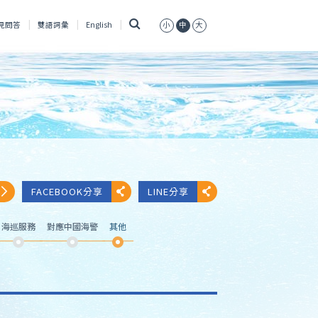
搜
見問答
雙語詞彙
English
小
中
大
尋
FACEBOOK分享
LINE分享
海巡服務
對應中國海警
其他