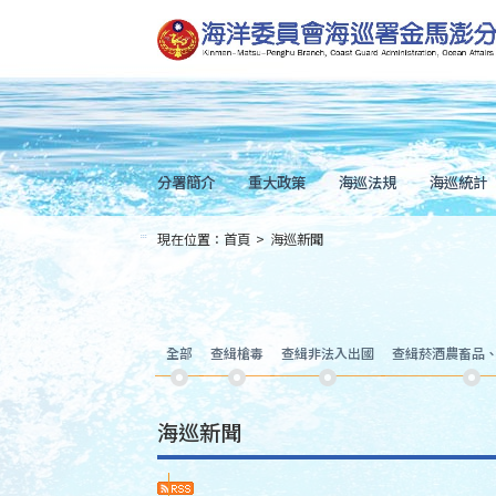
跳
到
主
要
內
容
Skip
to
main
content
分署簡介
重大政策
海巡法規
海巡統計
現在位置：
首頁
>
海巡新聞
:::
全部
查緝槍毒
查緝非法入出國
查緝菸酒農畜品
海巡新聞