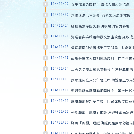
114/11/30
女子海濱公園輕生 海巡人員疾馳協處
114/11/30
新港漁港吊車翻覆  海巡警消疾馳救援
114/11/24
綠島民眾岸際失聯 海巡警消協力尋獲
114/11/20
海巡署與廉政署舉辦交流座談會 廉政成
114/11/18
海巡署南部分署攜手屏東郵局　共創離
114/11/17
南部分署無人機訓練場啟用　自主建置
114/11/14
王者之功橋上驚見慌張母子 海巡鷹眼盤
114/11/12
民眾違反進入公告警戒區 海巡嚴正執法
114/11/11
澎湖縣發布鳳凰颱風禁制令　第七岸巡
114/11/11
鳳凰颱風禁制令生效　民眾違規港區垂
114/11/11
輕度颱風「鳳凰」來襲 海巡呼籲民眾避
114/11/10
颱風「鳳凰」逼近 海巡提醒民眾勿違法
114/11/10
中度颱風鳳凰來襲    海巡人員戒備守護