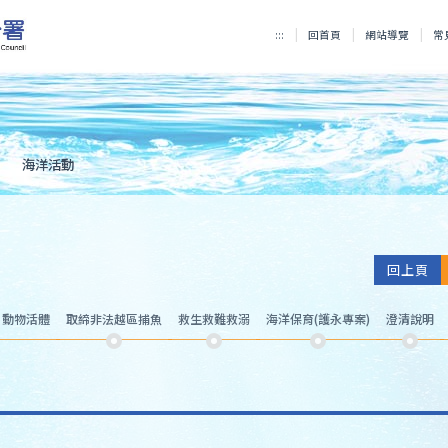
:::
回首頁
網站導覽
常
海洋活動
回上頁
、動物活體
取締非法越區捕魚
救生救難救溺
海洋保育(護永專案)
澄清說明