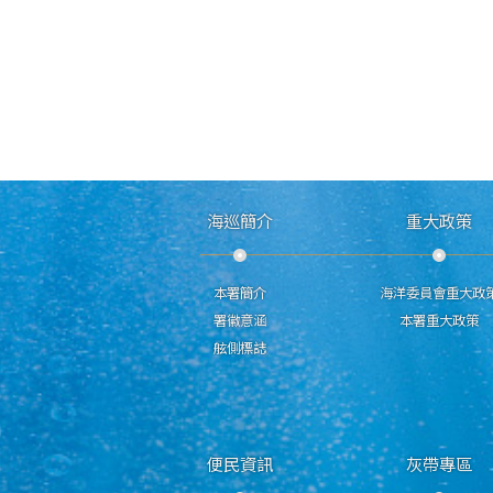
海巡簡介
重大政策
本署簡介
海洋委員會重大政
署徽意涵
本署重大政策
舷側標誌
便民資訊
灰帶專區