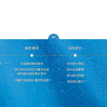
施政績效
海巡統計
策
年度施政績效報告
性別統計專區
原行政院海岸巡防署各年度
統計名詞解釋
施政績效報告歷史資料
資料發布時間
本署列管個案計畫評核結果
海巡統計書刊