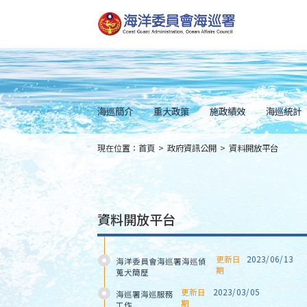
跳
到
主
要
內
容
Skip
to
main
content
海巡簡介
重大政策
施政績效
海巡統計
現在位置：
首頁
>
政府資訊公開
>
資料開放平台
:::
資料開放平台
更新日
2023/06/13
海洋委員會海巡署海巡偵
期
蒐犬簡歷
更新日
2023/03/05
海巡署海巡服務
期
工作