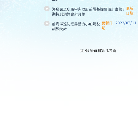
更新
海巡署及所屬中央政府前瞻基礎建設計畫第3
日期
期特別預算會計月報
更新日
2022/07/11
前海洋巡防總局動力小船駕駛
期
訓練統計
共
94
筆資料第
3/3
頁