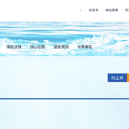
:::
回首頁
網站導覽
常
海巡法規
核心任務
便民資訊
灰帶專區
回上頁