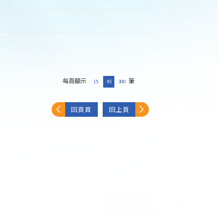
每頁顯示
筆
15
45
300
回頁首
回上頁