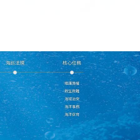
海巡法規
核心任務
維護漁權
救生救難
海域治安
海洋事務
海洋保育