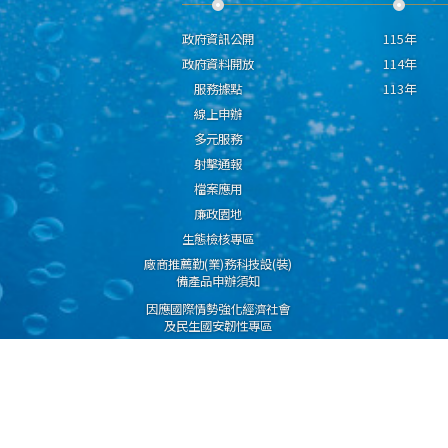
政府資訊公開
115年
政府資料開放
114年
服務據點
113年
線上申辦
多元服務
射擊通報
檔案應用
廉政園地
生態檢核專區
廠商推薦勤(業)務科技設(裝)
備產品申辦須知
因應國際情勢強化經濟社會
及民生國安韌性專區
隱私權保護宣告
資通安全政策
資料開放宣告