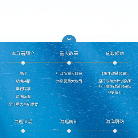
本分署簡介
重大政策
施政績效
緣起
行政院重大政策
年度施政績效報告
組織架構
海巡署重大政策
原行政院海岸巡防署
各年度施政績效報告
業務職掌
歷史資料
執法範圍
歷年重大事紀摘要
海巡法規
海巡統計
海洋驛站