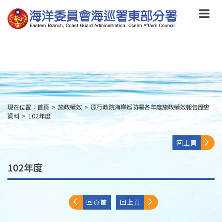
跳
到
主
要
內
容
Skip
to
main
content
現在位置：
首頁
>
施政績效
>
原行政院海岸巡防署各年度施政績效報告歷史
:::
資料
>
102年度
回上頁
102年度
回頁首
回上頁