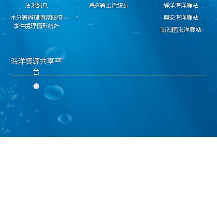
法規訊息
海巡署主管統計
靜洋海洋驛站
本分署辦理國家賠償
興安海洋驛站
事件處理情形統計
南海園海洋驛站
海洋資源共享平
台
隱私權保護宣告
資料開放宣告
資通安全政策
海洋委員會海巡署 東部分署 版權所有 copyright 2018
地址：950030臺東市興安路二段546號 電話：089-224311 傳真：089-229603
海巡免費服務專線：118